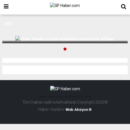
HB1
Türk Telekom'dan kadınlara teknoloji eğitimi
haber paketi
haber scripti
haber yazılımı
Tüm hakları saklı tutulmaktadır.Copyright 2026©
Haber Yazılımı:
Web Aksiyon ®