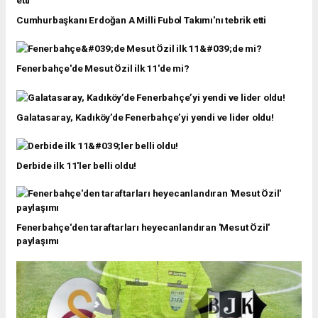
Cumhurbaşkanı Erdoğan A Milli Fubol Takımı'nı tebrik etti
Fenerbahçe'de Mesut Özil ilk 11'de mi?
Galatasaray, Kadıköy’de Fenerbahçe’yi yendi ve lider oldu!
Derbide ilk 11'ler belli oldu!
Fenerbahçe'den taraftarları heyecanlandıran 'Mesut Özil'
paylaşımı