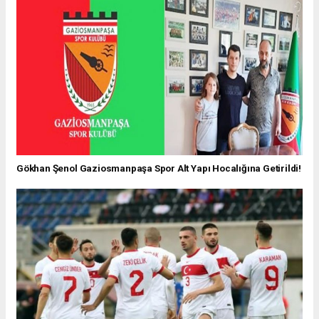
Gökhan Şenol Gaziosmanpaşa Spor Alt Yapı Hocalığına Getirildi!