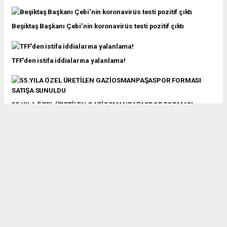
Beşiktaş Başkanı Çebi’nin koronavirüs testi pozitif çıktı
TFF'den istifa iddialarına yalanlama!
55.YILA ÖZEL ÜRETİLEN GAZİOSMANPAŞASPOR FORMASI
SATIŞA SUNULDU
Trabzonspor'da Ünal Karaman dönemi sona erdi
Beşiktaş 4 futbolcusunun takımdan ayrılacağı iddialarını
yalanladı