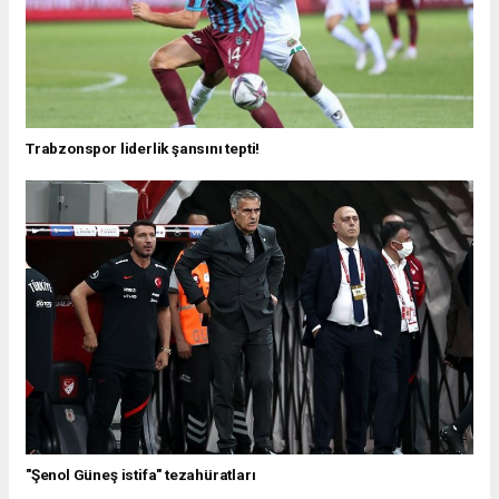
Trabzonspor liderlik şansını tepti!
"Şenol Güneş istifa" tezahüratları