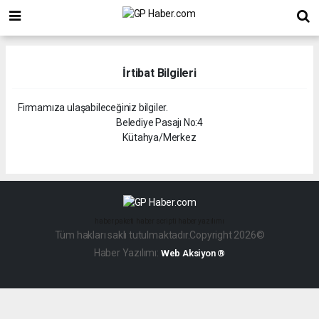
İrtibat Bilgileri
Firmamıza ulaşabileceğiniz bilgiler.
Belediye Pasajı No:4
Kütahya/Merkez
haber paketi
haber scripti
haber yazılımı
Tüm hakları saklı tutulmaktadır.Copyright 2026©
Haber Yazılımı:
Web Aksiyon ®