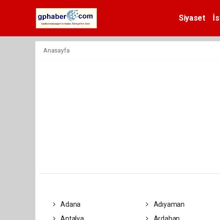
Siyaset
İs
Anasayfa
Adana
Adıyaman
Antalya
Ardahan