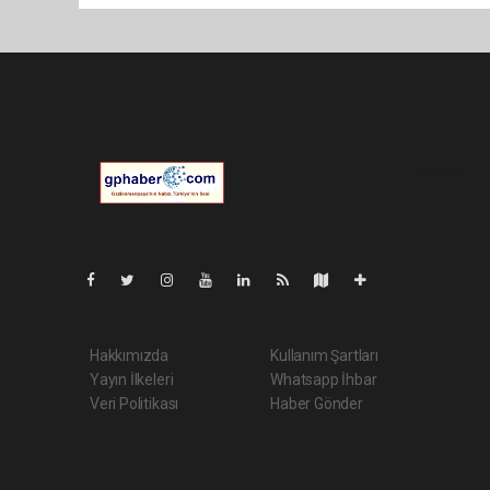
Pro-0.028
Hakkımızda
Kullanım Şartları
Yayın İlkeleri
Whatsapp İhbar
Veri Politikası
Haber Gönder