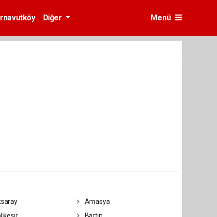
rnavutköy
Diğer
Menü
saray
Amasya
lıkesir
Bartın