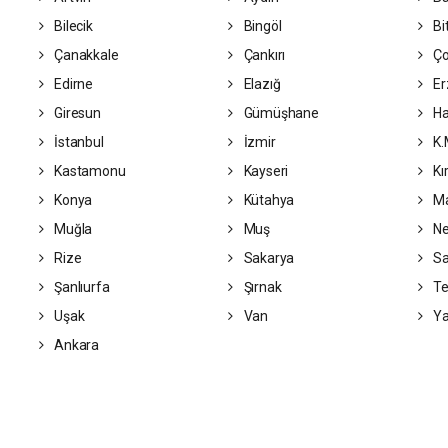
Bilecik
Bingöl
Bit
Çanakkale
Çankırı
Ç
Edirne
Elazığ
Er
Giresun
Gümüşhane
Ha
İstanbul
İzmir
K.
Kastamonu
Kayseri
Kı
Konya
Kütahya
Ma
Muğla
Muş
Ne
Rize
Sakarya
S
Şanlıurfa
Şırnak
Te
Uşak
Van
Ya
Ankara