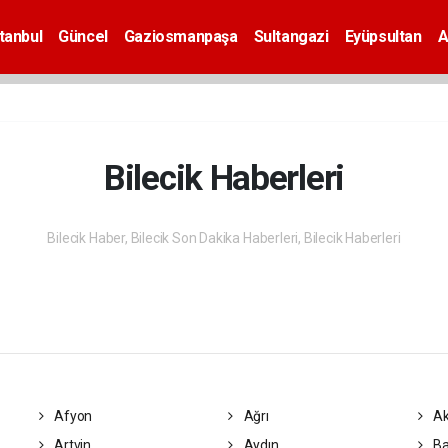
tanbul
Güncel
Gaziosmanpaşa
Sultangazi
Eyüpsultan
A
Bilecik Haberleri
Bilecik Haber, Bilecik Son Dakika Haberleri, Bilecik Haberleri
Afyon
Ağrı
Ak
Artvin
Aydın
Ba