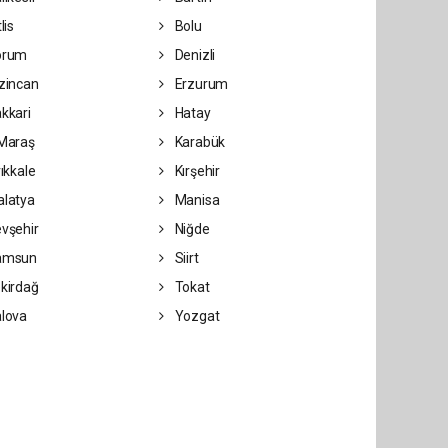
lis
Bolu
orum
Denizli
zincan
Erzurum
kkari
Hatay
Maraş
Karabük
rıkkale
Kırşehir
latya
Manisa
vşehir
Niğde
amsun
Siirt
kirdağ
Tokat
lova
Yozgat