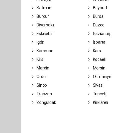
Batman
Bayburt
Burdur
Bursa
Diyarbakır
Düzce
Eskişehir
Gaziantep
Iğdır
Isparta
Karaman
Kars
Kilis
Kocaeli
Mardin
Mersin
Ordu
Osmaniye
Sinop
Sivas
Trabzon
Tunceli
Zonguldak
Kırklareli