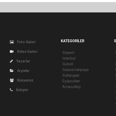
KATEGORİLER
S
Foto Galeri
Video Galeri
Siyaset
İstanbul
Yazarlar
Güncel
Gaziosmanpaşa
Arşivler
Sultangazi
Künyemiz
Eyüpsultan
Arnavutköy
İletişim