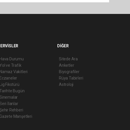
ERVİSLER
DİĞER
Hava Durumu
Sitede Ara
Yol ve Trafik
Anketler
Namaz Vakitleri
Biyografiler
Eczaneler
Rüya Tabirleri
Lig Fikstürü
Astroloji
Tarihte Bugün
Sinemalar
Seri İlanlar
Şehir Rehberi
Gazete Manşetleri