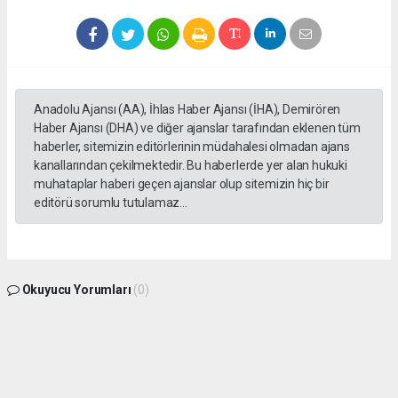
Anadolu Ajansı (AA), İhlas Haber Ajansı (İHA), Demirören
Haber Ajansı (DHA) ve diğer ajanslar tarafından eklenen tüm
haberler, sitemizin editörlerinin müdahalesi olmadan ajans
kanallarından çekilmektedir. Bu haberlerde yer alan hukuki
muhataplar haberi geçen ajanslar olup sitemizin hiç bir
editörü sorumlu tutulamaz...
Okuyucu Yorumları
(0)
Gönder
Yorum yazarak Topluluk Kuralları’nı kabul etmiş bulunuyor ve gphaber.com sitesine