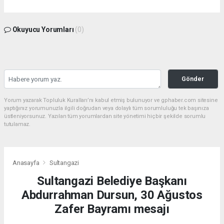
Okuyucu Yorumları
(0)
Gönder
Yorum yazarak Topluluk Kuralları’nı kabul etmiş bulunuyor ve gphaber.com sitesine
yaptığınız yorumunuzla ilgili doğrudan veya dolaylı tüm sorumluluğu tek başınıza
üstleniyorsunuz. Yazılan tüm yorumlardan site yönetimi hiçbir şekilde sorumlu
tutulamaz.
Anasayfa
Sultangazi
Sultangazi Belediye Başkanı
Abdurrahman Dursun, 30 Ağustos
Zafer Bayramı mesajı