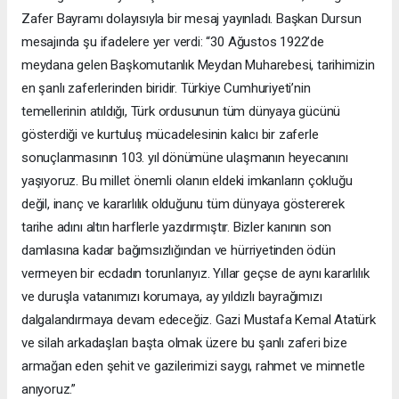
Zafer Bayramı dolayısıyla bir mesaj yayınladı. Başkan Dursun
mesajında şu ifadelere yer verdi: “30 Ağustos 1922’de
meydana gelen Başkomutanlık Meydan Muharebesi, tarihimizin
en şanlı zaferlerinden biridir. Türkiye Cumhuriyeti’nin
temellerinin atıldığı, Türk ordusunun tüm dünyaya gücünü
gösterdiği ve kurtuluş mücadelesinin kalıcı bir zaferle
sonuçlanmasının 103. yıl dönümüne ulaşmanın heyecanını
yaşıyoruz. Bu millet önemli olanın eldeki imkanların çokluğu
değil, inanç ve kararlılık olduğunu tüm dünyaya göstererek
tarihe adını altın harflerle yazdırmıştır. Bizler kanının son
damlasına kadar bağımsızlığından ve hürriyetinden ödün
vermeyen bir ecdadın torunlarıyız. Yıllar geçse de aynı kararlılık
ve duruşla vatanımızı korumaya, ay yıldızlı bayrağımızı
dalgalandırmaya devam edeceğiz. Gazi Mustafa Kemal Atatürk
ve silah arkadaşları başta olmak üzere bu şanlı zaferi bize
armağan eden şehit ve gazilerimizi saygı, rahmet ve minnetle
anıyoruz.”