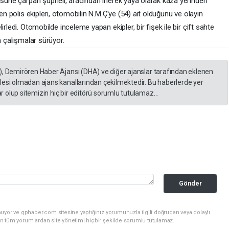
büsüne çarpan şüpheli, aracından inerek yaya olarak kaza yerinden
en polis ekipleri, otomobilin N.M.Ç'ye (54) ait olduğunu ve olayın
rledi. Otomobilde inceleme yapan ekipler, bir fişek ile bir çift sahte
n çalışmalar sürüyor.
), Demirören Haber Ajansı (DHA) ve diğer ajanslar tarafından eklenen
lesi olmadan ajans kanallarından çekilmektedir. Bu haberlerde yer
 olup sitemizin hiç bir editörü sorumlu tutulamaz...
Gönder
uyor ve gphaber.com sitesine yaptığınız yorumunuzla ilgili doğrudan veya dolaylı
n tüm yorumlardan site yönetimi hiçbir şekilde sorumlu tutulamaz.