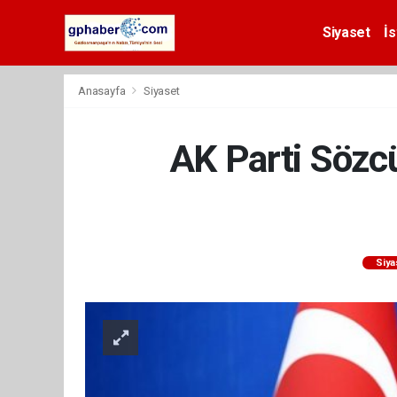
Siyaset
İs
Anasayfa
Siyaset
AK Parti Sözcü
Siya