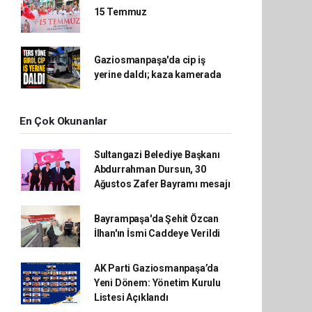
15 Temmuz
Gaziosmanpaşa'da cip iş
yerine daldı; kaza kamerada
En Çok Okunanlar
Sultangazi Belediye Başkanı
Abdurrahman Dursun, 30
Ağustos Zafer Bayramı mesajı
Bayrampaşa'da Şehit Özcan
İlhan'ın İsmi Caddeye Verildi
AK Parti Gaziosmanpaşa’da
Yeni Dönem: Yönetim Kurulu
Listesi Açıklandı