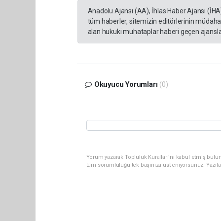
Anadolu Ajansı (AA), İhlas Haber Ajansı (İHA
tüm haberler, sitemizin editörlerinin müdaha
alan hukuki muhataplar haberi geçen ajanslar
Okuyucu Yorumları
(0)
Yorum yazarak Topluluk Kuralları’nı kabul etmiş bulun
tüm sorumluluğu tek başınıza üstleniyorsunuz. Yazıla