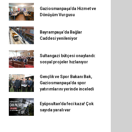
Gaziosmanpaşa’da Hizmet ve
Dönüşüm Vurgusu
Bayrampaşa’da Bağlar
Caddesi yenileniyor
Sultangazi bütçesi onaylandı:
sosyal projeler hızlanıyor
Gençlik ve Spor Bakanı Bak,
Gaziosmanpaşa’da spor
yatırımlarını yerinde inceledi
Eyüpsultan'da feci kaza! Çok
sayıda yaralı var