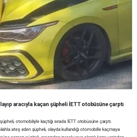
layıp aracıyla kaçan şüpheli İETT otobüsüne çarptı
üpheli, otomobiliyle kaçtığı sırada İETT otobüsüne çarptı.
ilahla ateş eden şüpheli, olayda kullandığı otomobille kaçmaya