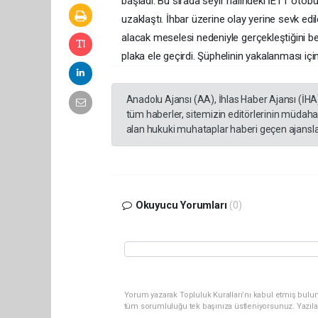
başladı. Bu sırada seyir halindeki İETT oto
uzaklaştı. İhbar üzerine olay yerine sevk edil
alacak meselesi nedeniyle gerçekleştiğini beli
plaka ele geçirdi. Şüphelinin yakalanması içi
Anadolu Ajansı (AA), İhlas Haber Ajansı (İHA
tüm haberler, sitemizin editörlerinin müdaha
alan hukuki muhataplar haberi geçen ajanslar
Okuyucu Yorumları
(0)
Yorum yazarak Topluluk Kuralları’nı kabul etmiş bulun
tüm sorumluluğu tek başınıza üstleniyorsunuz. Yazıla