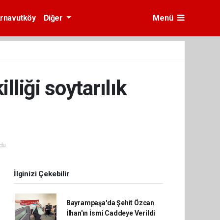
rnavutköy
Diğer
Menü
liği soytarılık
du.
İlginizi Çekebilir
Bayrampaşa'da Şehit Özcan
İlhan'ın İsmi Caddeye Verildi