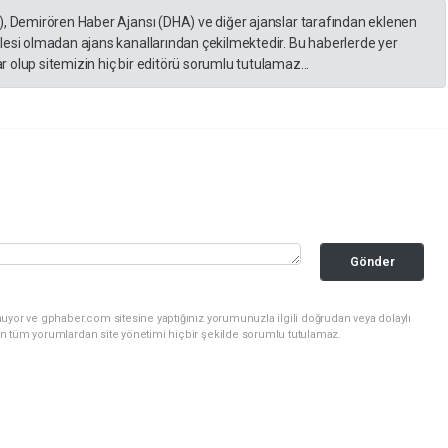
), Demirören Haber Ajansı (DHA) ve diğer ajanslar tarafından eklenen
lesi olmadan ajans kanallarından çekilmektedir. Bu haberlerde yer
 olup sitemizin hiç bir editörü sorumlu tutulamaz...
Gönder
uyor ve gphaber.com sitesine yaptığınız yorumunuzla ilgili doğrudan veya dolaylı
n tüm yorumlardan site yönetimi hiçbir şekilde sorumlu tutulamaz.