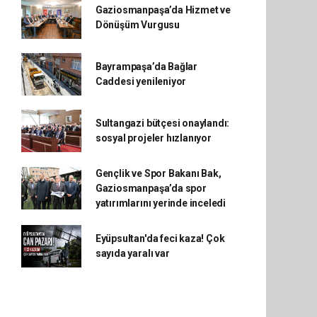
Gaziosmanpaşa’da Hizmet ve
Dönüşüm Vurgusu
Bayrampaşa’da Bağlar
Caddesi yenileniyor
Sultangazi bütçesi onaylandı:
sosyal projeler hızlanıyor
Gençlik ve Spor Bakanı Bak,
Gaziosmanpaşa’da spor
yatırımlarını yerinde inceledi
Eyüpsultan'da feci kaza! Çok
sayıda yaralı var