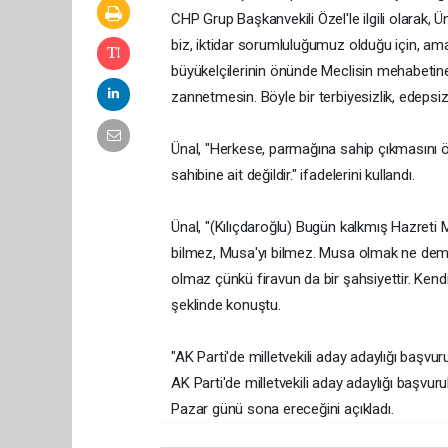
CHP Grup Başkanvekili Özel'le ilgili olarak, 
biz, iktidar sorumluluğumuz olduğu için, ama
büyükelçilerinin önünde Meclisin mehabetine 
zannetmesin. Böyle bir terbiyesizlik, edepsizl
Ünal, "Herkese, parmağına sahip çıkmasını ö
sahibine ait değildir." ifadelerini kullandı.
Ünal, "(Kılıçdaroğlu) Bugün kalkmış Hazreti M
bilmez, Musa'yı bilmez. Musa olmak ne dem
olmaz çünkü firavun da bir şahsiyettir. Ken
şeklinde konuştu.
"AK Parti'de milletvekili aday adaylığı başvuru
AK Parti'de milletvekili aday adaylığı başvuru
Pazar günü sona ereceğini açıkladı.