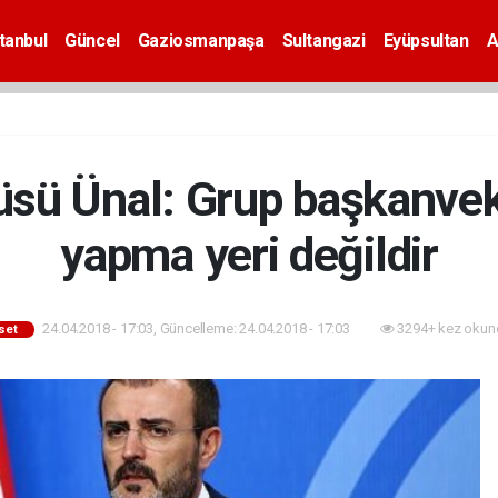
tanbul
Güncel
Gaziosmanpaşa
Sultangazi
Eyüpsultan
A
sü Ünal: Grup başkanvekil
yapma yeri değildir
24.04.2018 - 17:03, Güncelleme: 24.04.2018 - 17:03
3294+ kez okun
set