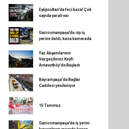
Eyüpsultan'da feci kaza! Çok
sayıda yaralı var
Gaziosmanpaşa'da cip iş
yerine daldı; kaza kamerada
Yaz Akşamlarının
Vazgeçilmez Keyfi
Arnavutköy’de Başladı
Bayrampaşa’da Bağlar
Caddesi yenileniyor
15 Temmuz
Gaziosmanpaşa'da iş yerini
kurşunlayıp aracıyla kaçan