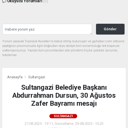
Okuyucu Yorumları
(0)
Gönder
Yorum yazarak Topluluk Kuralları’nı kabul etmiş bulunuyor ve gphaber.com sitesine
yaptığınız yorumunuzla ilgili doğrudan veya dolaylı tüm sorumluluğu tek başınıza
üstleniyorsunuz. Yazılan tüm yorumlardan site yönetimi hiçbir şekilde sorumlu
tutulamaz.
Anasayfa
Sultangazi
Sultangazi Belediye Başkanı
Abdurrahman Dursun, 30 Ağustos
Zafer Bayramı mesajı
SULTANGAZI
27.08.2025 - 19:11, Güncelleme: 29.08.2025 - 10:23