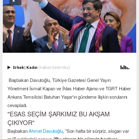
Erkek
|
Kadın
(Haberi Sesli Oku)
Başbakan Davutoğlu, Türkiye Gazetesi Genel Yayın
Yönetmeni İsmail Kapan ve İhlas Haber Ajansı ve TGRT Haber
Ankara Temsilcisi Batuhan Yaşar'ın gündeme ilişkin sorularını
cevapladı.
"ESAS SEÇİM ŞARKIMIZ BU AKŞAM
ÇIKIYOR"
Başbakan
Ahmet Davutoğlu
, "Son hafta bir sürpriz, slogan var
mı?" şeklindeki soruya