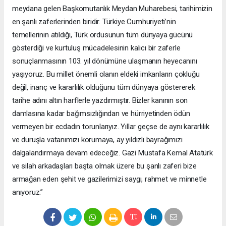
meydana gelen Başkomutanlık Meydan Muharebesi, tarihimizin
en şanlı zaferlerinden biridir. Türkiye Cumhuriyeti’nin
temellerinin atıldığı, Türk ordusunun tüm dünyaya gücünü
gösterdiği ve kurtuluş mücadelesinin kalıcı bir zaferle
sonuçlanmasının 103. yıl dönümüne ulaşmanın heyecanını
yaşıyoruz. Bu millet önemli olanın eldeki imkanların çokluğu
değil, inanç ve kararlılık olduğunu tüm dünyaya göstererek
tarihe adını altın harflerle yazdırmıştır. Bizler kanının son
damlasına kadar bağımsızlığından ve hürriyetinden ödün
vermeyen bir ecdadın torunlarıyız. Yıllar geçse de aynı kararlılık
ve duruşla vatanımızı korumaya, ay yıldızlı bayrağımızı
dalgalandırmaya devam edeceğiz. Gazi Mustafa Kemal Atatürk
ve silah arkadaşları başta olmak üzere bu şanlı zaferi bize
armağan eden şehit ve gazilerimizi saygı, rahmet ve minnetle
anıyoruz.”