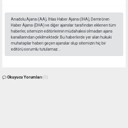
Anadolu Ajansı (AA), İhlas Haber Ajansı (İHA), Demirören
Haber Ajansı (DHA) ve diğer ajanslar tarafından eklenen tüm
haberler, sitemizin editörlerinin müdahalesi olmadan ajans
kanallarından çekilmektedir. Bu haberlerde yer alan hukuki
muhataplar haberi geçen ajanslar olup sitemizin hiç bir
editörü sorumlu tutulamaz...
Okuyucu Yorumları
(0)
Gönder
Yorum yazarak Topluluk Kuralları’nı kabul etmiş bulunuyor ve gphaber.com sitesine
yaptığınız yorumunuzla ilgili doğrudan veya dolaylı tüm sorumluluğu tek başınıza
üstleniyorsunuz. Yazılan tüm yorumlardan site yönetimi hiçbir şekilde sorumlu
tutulamaz.