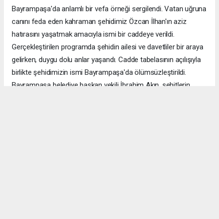
Bayrampaşa'da anlamlı bir vefa örneği sergilendi. Vatan uğruna
canını feda eden kahraman şehidimiz Özcan İlhan'ın aziz
hatırasını yaşatmak amacıyla ismi bir caddeye verildi.
Gerçekleştirilen programda şehidin ailesi ve davetliler bir araya
gelirken, duygu dolu anlar yaşandı. Cadde tabelasının açılışıyla
birlikte şehidimizin ismi Bayrampaşa'da ölümsüzleştirildi.
Bayrampaşa belediye başkan vekili İbrahim Akın, şehitlerin
emanetine sahip çıkmanın millet olarak en önemli
sorumluluklardan biri olduğunu vurgulayarak, bu anlamlı
çalışmanın gelecek nesillere vatan sevgisini ve kahramanlık
ruhunu aktarması temennisinde bulundu. Program, şehit
ailesine gösterilen ilgi ve destekle sona ererken, katılımcılar
şehit Özcan İlhan'ı rahmet ve minnetle andı. Allah tüm
şehitlerimize rahmet eylesin. Mekânları cennet olsun.