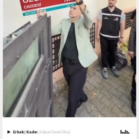
Erkek
|
Kadın
(Haberi Sesli Oku)