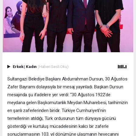
Erkek
|
Kadın
(Haberi Sesli Oku)
Sultangazi Belediye Başkanı Abdurrahman Dursun, 30 Ağustos
Zafer Bayramı dolayısıyla bir mesaj yayınladı. Başkan Dursun
mesajında şu ifadelere yer verdi: “30 Ağustos 1922’de
meydana gelen Başkomutanlık Meydan Muharebesi, tarihimizin
en şanlı zaferlerinden biridir. Türkiye Cumhuriyeti’nin
temellerinin atıldığı, Türk ordusunun tüm dünyaya gücünü
gösterdiği ve kurtuluş mücadelesinin kalıcı bir zaferle
sonuçlanmasının 103. yıl dönümüne ulaşmanın heyecanını