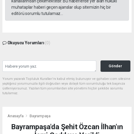
kanallarından çekilmektedir. Bu haberlerde yer alan hukuki
muhataplar haberi geçen ajanslar olup sitemizin hiç bir
editörü sorumlu tutulamaz...
Okuyucu Yorumları
(0)
Gönder
Yorum yazarak Topluluk Kuralları’nı kabul etmiş bulunuyor ve gphaber.com sitesine
yaptığınız yorumunuzla ilgili doğrudan veya dolaylı tüm sorumluluğu tek başınıza
üstleniyorsunuz. Yazılan tüm yorumlardan site yönetimi hiçbir şekilde sorumlu
tutulamaz.
Anasayfa
Bayrampaşa
Bayrampaşa'da Şehit Özcan İlhan'ın