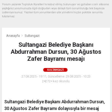
Yorum yazarak Topluluk Kuralları’nı kabul etmiş bulunuyor ve gphaber.com sitesine
yaptığınız yorumunuzla ilgili doğrudan veya dolaylı tüm sorumluluğu tek başınıza
üstleniyorsunuz. Yazılan tüm yorumlardan site yönetimi hiçbir şekilde sorumlu
tutulamaz.
Anasayfa
Sultangazi
Sultangazi Belediye Başkanı
Abdurrahman Dursun, 30 Ağustos
Zafer Bayramı mesajı
SULTANGAZI
27.08.2025 - 19:11, Güncelleme: 29.08.2025 - 10:23
24272+ kez okundu.
Sultangazi Belediye Başkanı Abdurrahman Dursun,
30 Ağustos Zafer Bayramı dolayısıyla bir mesaj