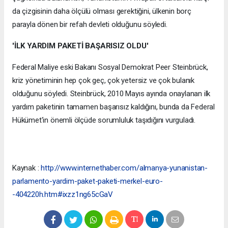
da çizgisinin daha ölçülü olması gerektiğini, ülkenin borç
parayla dönen bir refah devleti olduğunu söyledi.
'İLK YARDIM PAKETİ BAŞARISIZ OLDU'
Federal Maliye eski Bakanı Sosyal Demokrat Peer Steinbrück,
kriz yönetiminin hep çok geç, çok yetersiz ve çok bulanık
olduğunu söyledi. Steinbrück, 2010 Mayıs ayında onaylanan ilk
yardım paketinin tamamen başarısız kaldığını, bunda da Federal
Hükümet'in önemli ölçüde sorumluluk taşıdığını vurguladı.
Kaynak :
http://www.internethaber.com/almanya-yunanistan-
parlamento-yardim-paket-paketi-merkel-euro-
-404220h.htm#ixzz1ng65cGaV