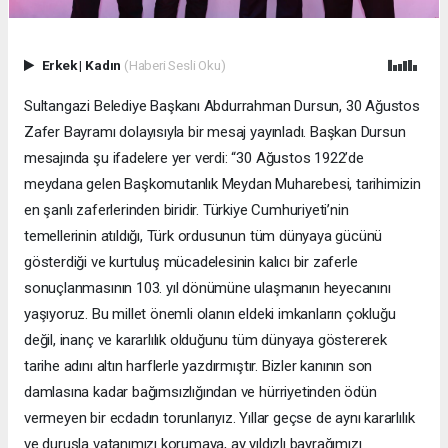
Erkek
|
Kadın
(Haberi Sesli Oku)
Sultangazi Belediye Başkanı Abdurrahman Dursun, 30 Ağustos
Zafer Bayramı dolayısıyla bir mesaj yayınladı. Başkan Dursun
mesajında şu ifadelere yer verdi: “30 Ağustos 1922’de
meydana gelen Başkomutanlık Meydan Muharebesi, tarihimizin
en şanlı zaferlerinden biridir. Türkiye Cumhuriyeti’nin
temellerinin atıldığı, Türk ordusunun tüm dünyaya gücünü
gösterdiği ve kurtuluş mücadelesinin kalıcı bir zaferle
sonuçlanmasının 103. yıl dönümüne ulaşmanın heyecanını
yaşıyoruz. Bu millet önemli olanın eldeki imkanların çokluğu
değil, inanç ve kararlılık olduğunu tüm dünyaya göstererek
tarihe adını altın harflerle yazdırmıştır. Bizler kanının son
damlasına kadar bağımsızlığından ve hürriyetinden ödün
vermeyen bir ecdadın torunlarıyız. Yıllar geçse de aynı kararlılık
ve duruşla vatanımızı korumaya, ay yıldızlı bayrağımızı