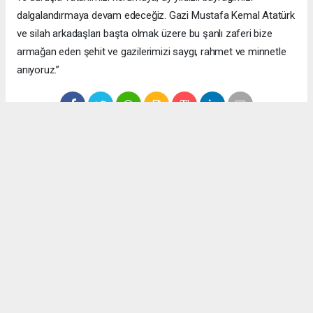
dalgalandırmaya devam edeceğiz. Gazi Mustafa Kemal Atatürk
ve silah arkadaşları başta olmak üzere bu şanlı zaferi bize
armağan eden şehit ve gazilerimizi saygı, rahmet ve minnetle
anıyoruz.”
Anadolu Ajansı (AA), İhlas Haber Ajansı (İHA), Demirören
Haber Ajansı (DHA) ve diğer ajanslar tarafından eklenen tüm
haberler, sitemizin editörlerinin müdahalesi olmadan ajans
kanallarından çekilmektedir. Bu haberlerde yer alan hukuki
muhataplar haberi geçen ajanslar olup sitemizin hiç bir
editörü sorumlu tutulamaz...
Okuyucu Yorumları
(0)