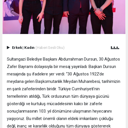
Erkek
|
Kadın
(Haberi Sesli Oku)
Sultangazi Belediye Başkanı Abdurrahman Dursun, 30 Ağustos
Zafer Bayramı dolayısıyla bir mesaj yayınladı. Başkan Dursun
mesajında şu ifadelere yer verdi: “30 Ağustos 1922’de
meydana gelen Başkomutanlık Meydan Muharebesi, tarihimizin
en şanlı zaferlerinden biridir. Türkiye Cumhuriyeti’nin
temellerinin atıldığı, Türk ordusunun tüm dünyaya gücünü
gösterdiği ve kurtuluş mücadelesinin kalıcı bir zaferle
sonuçlanmasının 103. yıl dönümüne ulaşmanın heyecanını
yaşıyoruz. Bu millet önemli olanın eldeki imkanların çokluğu
değil, inanç ve kararlılık olduğunu tüm dünyaya göstererek