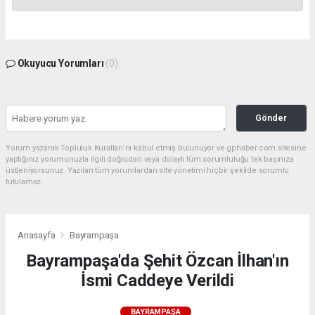
Okuyucu Yorumları
(0)
Gönder
Yorum yazarak Topluluk Kuralları’nı kabul etmiş bulunuyor ve gphaber.com sitesine
yaptığınız yorumunuzla ilgili doğrudan veya dolaylı tüm sorumluluğu tek başınıza
üstleniyorsunuz. Yazılan tüm yorumlardan site yönetimi hiçbir şekilde sorumlu
tutulamaz.
Anasayfa
Bayrampaşa
Bayrampaşa'da Şehit Özcan İlhan'ın
İsmi Caddeye Verildi
BAYRAMPAŞA