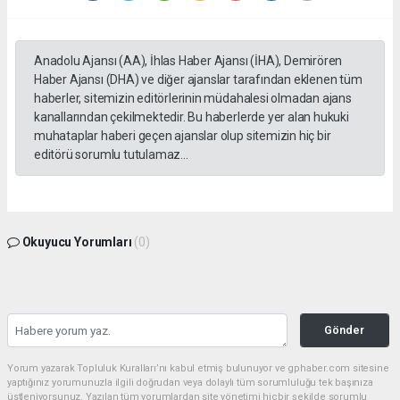
Anadolu Ajansı (AA), İhlas Haber Ajansı (İHA), Demirören
Haber Ajansı (DHA) ve diğer ajanslar tarafından eklenen tüm
haberler, sitemizin editörlerinin müdahalesi olmadan ajans
kanallarından çekilmektedir. Bu haberlerde yer alan hukuki
muhataplar haberi geçen ajanslar olup sitemizin hiç bir
editörü sorumlu tutulamaz...
Okuyucu Yorumları
(0)
Gönder
Yorum yazarak Topluluk Kuralları’nı kabul etmiş bulunuyor ve gphaber.com sitesine
yaptığınız yorumunuzla ilgili doğrudan veya dolaylı tüm sorumluluğu tek başınıza
üstleniyorsunuz. Yazılan tüm yorumlardan site yönetimi hiçbir şekilde sorumlu