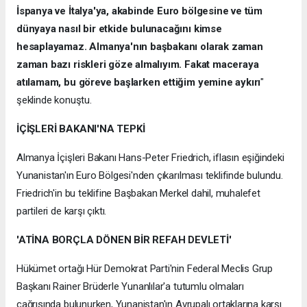
İspanya ve İtalya'ya, akabinde Euro bölgesine ve tüm
dünyaya nasıl bir etkide bulunacağını kimse
hesaplayamaz. Almanya'nın başbakanı olarak zaman
zaman bazı riskleri göze almalıyım. Fakat maceraya
atılamam, bu göreve başlarken ettiğim yemine aykırı
"
şeklinde konuştu.
İÇİŞLERİ BAKANI'NA TEPKİ
Almanya İçişleri Bakanı Hans-Peter Friedrich, iflasın eşiğindeki
Yunanistan'ın Euro Bölgesi'nden çıkarılması teklifinde bulundu.
Friedrich'in bu teklifine Başbakan Merkel dahil, muhalefet
partileri de karşı çıktı.
'ATİNA BORÇLA DÖNEN BİR REFAH DEVLETİ'
Hükümet ortağı Hür Demokrat Parti'nin Federal Meclis Grup
Başkanı Rainer Brüderle Yunanlılar'a tutumlu olmaları
çağrısında bulunurken, Yunanistan'ın Avrupalı ortaklarına karşı