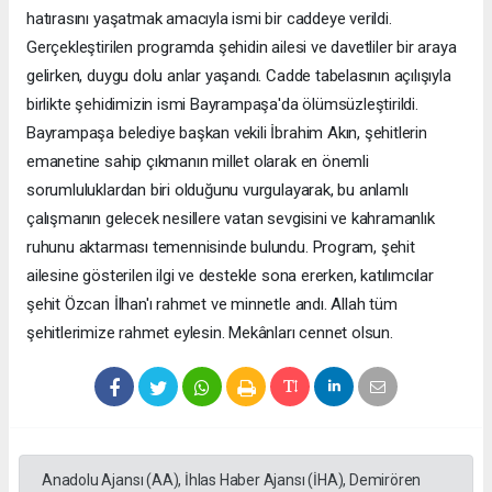
hatırasını yaşatmak amacıyla ismi bir caddeye verildi.
Gerçekleştirilen programda şehidin ailesi ve davetliler bir araya
gelirken, duygu dolu anlar yaşandı. Cadde tabelasının açılışıyla
birlikte şehidimizin ismi Bayrampaşa'da ölümsüzleştirildi.
Bayrampaşa belediye başkan vekili İbrahim Akın, şehitlerin
emanetine sahip çıkmanın millet olarak en önemli
sorumluluklardan biri olduğunu vurgulayarak, bu anlamlı
çalışmanın gelecek nesillere vatan sevgisini ve kahramanlık
ruhunu aktarması temennisinde bulundu. Program, şehit
ailesine gösterilen ilgi ve destekle sona ererken, katılımcılar
şehit Özcan İlhan'ı rahmet ve minnetle andı. Allah tüm
şehitlerimize rahmet eylesin. Mekânları cennet olsun.
Anadolu Ajansı (AA), İhlas Haber Ajansı (İHA), Demirören