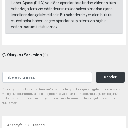
Haber Ajansı (DHA) ve diğer ajanslar tarafından eklenen tüm
haberler, sitemizin editörlerinin müdahalesi olmadan ajans
kanallarından çekilmektedir. Bu haberlerde yer alan hukuki
muhataplar haberi geçen ajanslar olup sitemizin hiç bir
editörü sorumlu tutulamaz...
Okuyucu Yorumları
(0)
Gönder
Yorum yazarak Topluluk Kuralları’nı kabul etmiş bulunuyor ve gphaber.com sitesine
yaptığınız yorumunuzla ilgili doğrudan veya dolaylı tüm sorumluluğu tek başınıza
üstleniyorsunuz. Yazılan tüm yorumlardan site yönetimi hiçbir şekilde sorumlu
tutulamaz.
Anasayfa
Sultangazi