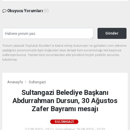
Okuyucu Yorumları
(0)
Gönder
Yorum yazarak Topluluk Kuralları’nı kabul etmiş bulunuyor ve gphaber.com sitesine
yaptığınız yorumunuzla ilgili doğrudan veya dolaylı tüm sorumluluğu tek başınıza
üstleniyorsunuz. Yazılan tüm yorumlardan site yönetimi hiçbir şekilde sorumlu
tutulamaz.
Anasayfa
Sultangazi
Sultangazi Belediye Başkanı
Abdurrahman Dursun, 30 Ağustos
Zafer Bayramı mesajı
SULTANGAZI
27.08.2025 - 19:11, Güncelleme: 29.08.2025 - 10:23