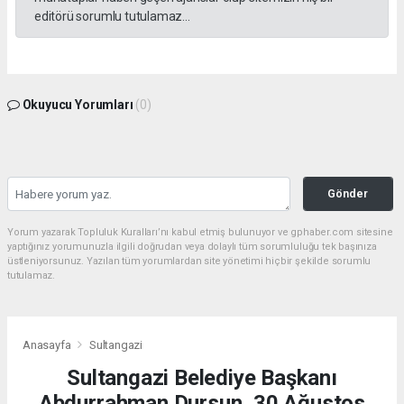
editörü sorumlu tutulamaz...
Okuyucu Yorumları
(0)
Gönder
Yorum yazarak Topluluk Kuralları’nı kabul etmiş bulunuyor ve gphaber.com sitesine
yaptığınız yorumunuzla ilgili doğrudan veya dolaylı tüm sorumluluğu tek başınıza
üstleniyorsunuz. Yazılan tüm yorumlardan site yönetimi hiçbir şekilde sorumlu
tutulamaz.
Anasayfa
Sultangazi
Sultangazi Belediye Başkanı
Abdurrahman Dursun, 30 Ağustos