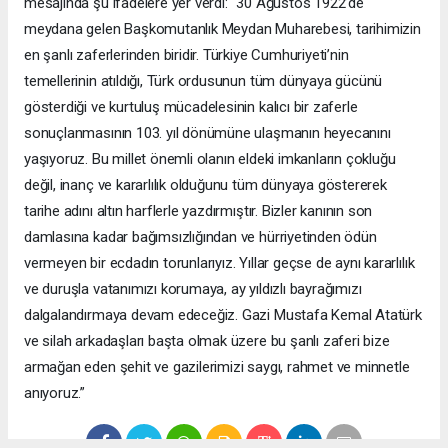
mesajında şu ifadelere yer verdi: “30 Ağustos 1922’de
meydana gelen Başkomutanlık Meydan Muharebesi, tarihimizin
en şanlı zaferlerinden biridir. Türkiye Cumhuriyeti’nin
temellerinin atıldığı, Türk ordusunun tüm dünyaya gücünü
gösterdiği ve kurtuluş mücadelesinin kalıcı bir zaferle
sonuçlanmasının 103. yıl dönümüne ulaşmanın heyecanını
yaşıyoruz. Bu millet önemli olanın eldeki imkanların çokluğu
değil, inanç ve kararlılık olduğunu tüm dünyaya göstererek
tarihe adını altın harflerle yazdırmıştır. Bizler kanının son
damlasına kadar bağımsızlığından ve hürriyetinden ödün
vermeyen bir ecdadın torunlarıyız. Yıllar geçse de aynı kararlılık
ve duruşla vatanımızı korumaya, ay yıldızlı bayrağımızı
dalgalandırmaya devam edeceğiz. Gazi Mustafa Kemal Atatürk
ve silah arkadaşları başta olmak üzere bu şanlı zaferi bize
armağan eden şehit ve gazilerimizi saygı, rahmet ve minnetle
anıyoruz.”