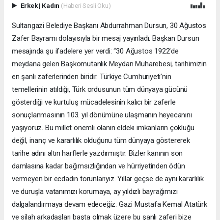
Erkek
|
Kadın
(Haberi Sesli Oku)
Sultangazi Belediye Başkanı Abdurrahman Dursun, 30 Ağustos
Zafer Bayramı dolayısıyla bir mesaj yayınladı. Başkan Dursun
mesajında şu ifadelere yer verdi: “30 Ağustos 1922’de
meydana gelen Başkomutanlık Meydan Muharebesi, tarihimizin
en şanlı zaferlerinden biridir. Türkiye Cumhuriyeti’nin
temellerinin atıldığı, Türk ordusunun tüm dünyaya gücünü
gösterdiği ve kurtuluş mücadelesinin kalıcı bir zaferle
sonuçlanmasının 103. yıl dönümüne ulaşmanın heyecanını
yaşıyoruz. Bu millet önemli olanın eldeki imkanların çokluğu
değil, inanç ve kararlılık olduğunu tüm dünyaya göstererek
tarihe adını altın harflerle yazdırmıştır. Bizler kanının son
damlasına kadar bağımsızlığından ve hürriyetinden ödün
vermeyen bir ecdadın torunlarıyız. Yıllar geçse de aynı kararlılık
ve duruşla vatanımızı korumaya, ay yıldızlı bayrağımızı
dalgalandırmaya devam edeceğiz. Gazi Mustafa Kemal Atatürk
ve silah arkadaşları başta olmak üzere bu şanlı zaferi bize