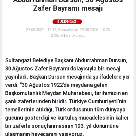
Zafer Bayramı mesajı
SULTANGAZI
27.08.2025 - 19:11, Güncelleme: 29.08.2025 - 10:23
24265+ kez okundu.
Sultangazi Belediye Başkanı Abdurrahman Dursun,
30 Ağustos Zafer Bayramı dolayısıyla bir mesaj
yayınladı. Başkan Dursun mesajında şu ifadelere yer
verdi: “30 Ağustos 1922’de meydana gelen
Başkomutanlık Meydan Muharebesi, tarihimizin en
şanlı zaferlerinden biridir. Türkiye Cumhuriyeti’nin
temellerinin atıldığı, Türk ordusunun tüm dünyaya
gücünü gösterdiği ve kurtuluş mücadelesinin kalıcı
bir zaferle sonuçlanmasının 103. yıl dönümüne
ulaşmanın heyecanını yaşıyoruz.