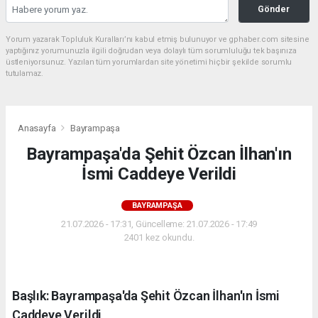
Gönder
Yorum yazarak Topluluk Kuralları’nı kabul etmiş bulunuyor ve gphaber.com sitesine
yaptığınız yorumunuzla ilgili doğrudan veya dolaylı tüm sorumluluğu tek başınıza
üstleniyorsunuz. Yazılan tüm yorumlardan site yönetimi hiçbir şekilde sorumlu
tutulamaz.
Anasayfa
Bayrampaşa
Bayrampaşa'da Şehit Özcan İlhan'ın
İsmi Caddeye Verildi
BAYRAMPAŞA
21.07.2026 - 17:31, Güncelleme: 21.07.2026 - 17:49
2401 kez okundu.
Başlık: Bayrampaşa'da Şehit Özcan İlhan'ın İsmi
Caddeye Verildi