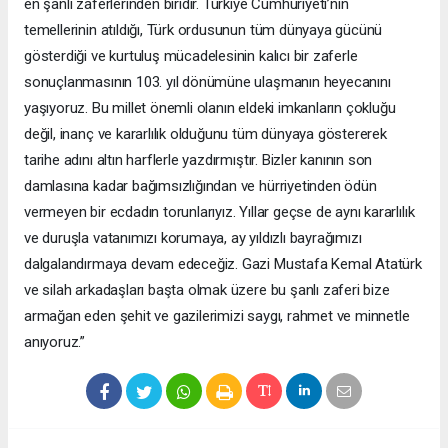
en şanlı zaferlerinden biridir. Türkiye Cumhuriyeti’nin
temellerinin atıldığı, Türk ordusunun tüm dünyaya gücünü
gösterdiği ve kurtuluş mücadelesinin kalıcı bir zaferle
sonuçlanmasının 103. yıl dönümüne ulaşmanın heyecanını
yaşıyoruz. Bu millet önemli olanın eldeki imkanların çokluğu
değil, inanç ve kararlılık olduğunu tüm dünyaya göstererek
tarihe adını altın harflerle yazdırmıştır. Bizler kanının son
damlasına kadar bağımsızlığından ve hürriyetinden ödün
vermeyen bir ecdadın torunlarıyız. Yıllar geçse de aynı kararlılık
ve duruşla vatanımızı korumaya, ay yıldızlı bayrağımızı
dalgalandırmaya devam edeceğiz. Gazi Mustafa Kemal Atatürk
ve silah arkadaşları başta olmak üzere bu şanlı zaferi bize
armağan eden şehit ve gazilerimizi saygı, rahmet ve minnetle
anıyoruz.”