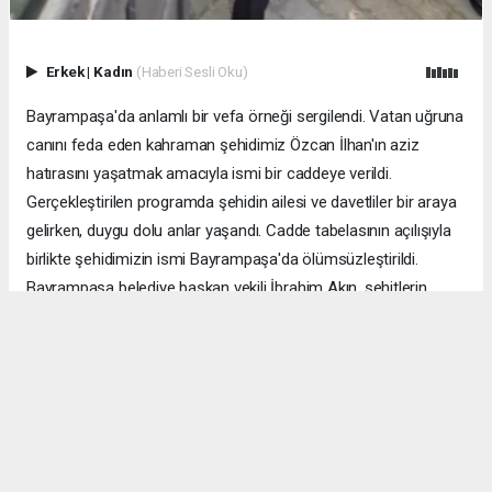
Erkek
|
Kadın
(Haberi Sesli Oku)
Bayrampaşa'da anlamlı bir vefa örneği sergilendi. Vatan uğruna
canını feda eden kahraman şehidimiz Özcan İlhan'ın aziz
hatırasını yaşatmak amacıyla ismi bir caddeye verildi.
Gerçekleştirilen programda şehidin ailesi ve davetliler bir araya
gelirken, duygu dolu anlar yaşandı. Cadde tabelasının açılışıyla
birlikte şehidimizin ismi Bayrampaşa'da ölümsüzleştirildi.
Bayrampaşa belediye başkan vekili İbrahim Akın, şehitlerin
emanetine sahip çıkmanın millet olarak en önemli
sorumluluklardan biri olduğunu vurgulayarak, bu anlamlı
çalışmanın gelecek nesillere vatan sevgisini ve kahramanlık
ruhunu aktarması temennisinde bulundu. Program, şehit
ailesine gösterilen ilgi ve destekle sona ererken, katılımcılar
şehit Özcan İlhan'ı rahmet ve minnetle andı. Allah tüm
şehitlerimize rahmet eylesin. Mekânları cennet olsun.