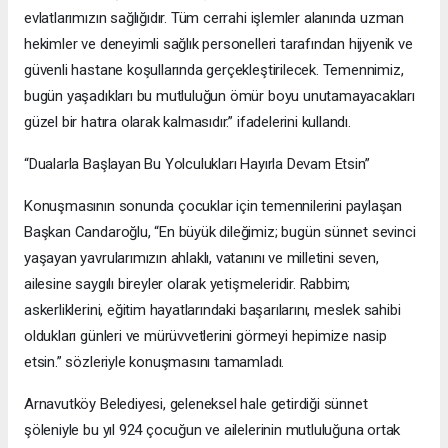
evlatlarımızın sağlığıdır. Tüm cerrahi işlemler alanında uzman
hekimler ve deneyimli sağlık personelleri tarafından hijyenik ve
güvenli hastane koşullarında gerçekleştirilecek. Temennimiz,
bugün yaşadıkları bu mutluluğun ömür boyu unutamayacakları
güzel bir hatıra olarak kalmasıdır.” ifadelerini kullandı.
“Dualarla Başlayan Bu Yolculukları Hayırla Devam Etsin”
Konuşmasının sonunda çocuklar için temennilerini paylaşan
Başkan Candaroğlu, “En büyük dileğimiz; bugün sünnet sevinci
yaşayan yavrularımızın ahlaklı, vatanını ve milletini seven,
ailesine saygılı bireyler olarak yetişmeleridir. Rabbim;
askerliklerini, eğitim hayatlarındaki başarılarını, meslek sahibi
oldukları günleri ve mürüvvetlerini görmeyi hepimize nasip
etsin.” sözleriyle konuşmasını tamamladı.
Arnavutköy Belediyesi, geleneksel hale getirdiği sünnet
şöleniyle bu yıl 924 çocuğun ve ailelerinin mutluluğuna ortak