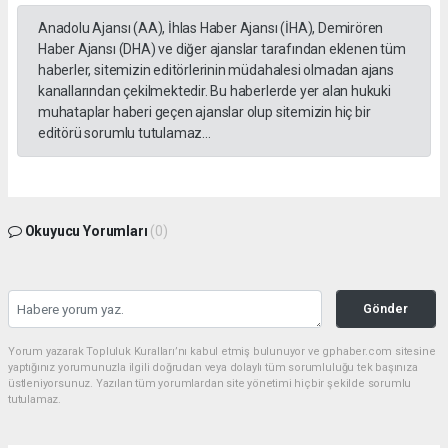
Anadolu Ajansı (AA), İhlas Haber Ajansı (İHA), Demirören
Haber Ajansı (DHA) ve diğer ajanslar tarafından eklenen tüm
haberler, sitemizin editörlerinin müdahalesi olmadan ajans
kanallarından çekilmektedir. Bu haberlerde yer alan hukuki
muhataplar haberi geçen ajanslar olup sitemizin hiç bir
editörü sorumlu tutulamaz...
Okuyucu Yorumları
(0)
Gönder
Yorum yazarak Topluluk Kuralları’nı kabul etmiş bulunuyor ve gphaber.com sitesine
yaptığınız yorumunuzla ilgili doğrudan veya dolaylı tüm sorumluluğu tek başınıza
üstleniyorsunuz. Yazılan tüm yorumlardan site yönetimi hiçbir şekilde sorumlu
tutulamaz.