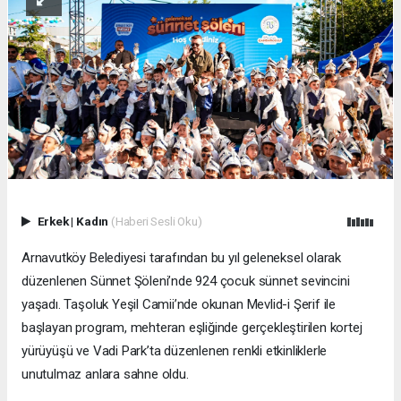
Erkek
|
Kadın
(Haberi Sesli Oku)
Arnavutköy Belediyesi tarafından bu yıl geleneksel olarak
düzenlenen Sünnet Şöleni’nde 924 çocuk sünnet sevincini
yaşadı. Taşoluk Yeşil Camii’nde okunan Mevlid-i Şerif ile
başlayan program, mehteran eşliğinde gerçekleştirilen kortej
yürüyüşü ve Vadi Park’ta düzenlenen renkli etkinliklerle
unutulmaz anlara sahne oldu.