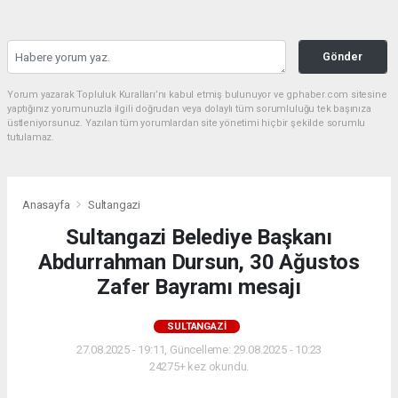
Gönder
Yorum yazarak Topluluk Kuralları’nı kabul etmiş bulunuyor ve gphaber.com sitesine
yaptığınız yorumunuzla ilgili doğrudan veya dolaylı tüm sorumluluğu tek başınıza
üstleniyorsunuz. Yazılan tüm yorumlardan site yönetimi hiçbir şekilde sorumlu
tutulamaz.
Anasayfa
Sultangazi
Sultangazi Belediye Başkanı
Abdurrahman Dursun, 30 Ağustos
Zafer Bayramı mesajı
SULTANGAZI
27.08.2025 - 19:11, Güncelleme: 29.08.2025 - 10:23
24275+ kez okundu.