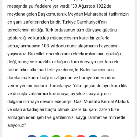
mesajında şu ifadelere yer verdi: “30 Ağustos 1922’de
meydana gelen Başkomutanlık Meydan Muharebesi, tarihimizin
en şanlı zaferlerinden biridir. Türkiye Cumhuriyeti’nin
temellerinin atıldığı, Türk ordusunun tüm dünyaya gücünü
gösterdiği ve kurtuluş mücadelesinin kalıcı bir zaferle
sonuçlanmasının 103. yıl dönümüne ulaşmanın heyecanını
yaşıyoruz. Bu millet önemli olanın eldeki imkanların çokluğu
değil, inanç ve kararlılık olduğunu tüm dünyaya göstererek
tarihe adını altın harflerle yazdırmıştır. Bizler kanının son
damlasına kadar bağımsızlığından ve hürriyetinden ödün
vermeyen bir ecdadın torunlarıyız. Yıllar geçse de aynı kararlılık
ve duruşla vatanımızı korumaya, ay yıldızlı bayrağımızı
dalgalandırmaya devam edeceğiz. Gazi Mustafa Kemal Atatürk
ve silah arkadaşları başta olmak üzere bu şanlı zaferi bize
armağan eden şehit ve gazilerimizi saygı, rahmet ve minnetle
anıyoruz.”