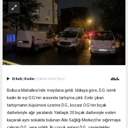
Erkek
|
Kadın
(Haberi Sesli Oku)
Bolluca Mahallesi'nde meydana geldi. İddiaya göre, D.G. isimli
kadın ile eşi O.G.’nin arasında tartışma çıktı. Evde çıkan
tartışmanın büyümesi üzerine D.G., kocası O.G.’nin bıçak
darbeleriyle ağır yaralandı. Yaklaşık 20 bıçak darbesiyle evden
kaçarak aynı sokakta bulunan Aile Sağlığı Merkezi'ne sığınmaya
çalışan D.G., yere yığıldı. İki çocuk annesi D.G., çevredekiler