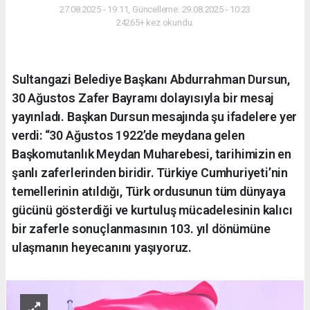
27.08.2025 - 19:11, Güncelleme: 29.08.2025 - 10:23
24265+ kez okundu.
Sultangazi Belediye Başkanı Abdurrahman Dursun,
30 Ağustos Zafer Bayramı dolayısıyla bir mesaj
yayınladı. Başkan Dursun mesajında şu ifadelere yer
verdi: “30 Ağustos 1922’de meydana gelen
Başkomutanlık Meydan Muharebesi, tarihimizin en
şanlı zaferlerinden biridir. Türkiye Cumhuriyeti’nin
temellerinin atıldığı, Türk ordusunun tüm dünyaya
gücünü gösterdiği ve kurtuluş mücadelesinin kalıcı
bir zaferle sonuçlanmasının 103. yıl dönümüne
ulaşmanın heyecanını yaşıyoruz.