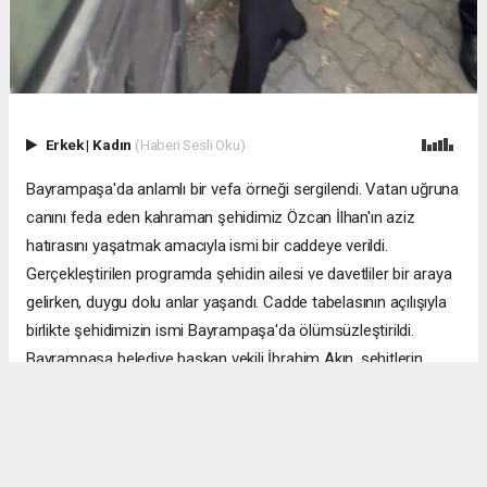
Erkek
|
Kadın
(Haberi Sesli Oku)
Bayrampaşa'da anlamlı bir vefa örneği sergilendi. Vatan uğruna
canını feda eden kahraman şehidimiz Özcan İlhan'ın aziz
hatırasını yaşatmak amacıyla ismi bir caddeye verildi.
Gerçekleştirilen programda şehidin ailesi ve davetliler bir araya
gelirken, duygu dolu anlar yaşandı. Cadde tabelasının açılışıyla
birlikte şehidimizin ismi Bayrampaşa'da ölümsüzleştirildi.
Bayrampaşa belediye başkan vekili İbrahim Akın, şehitlerin
emanetine sahip çıkmanın millet olarak en önemli
sorumluluklardan biri olduğunu vurgulayarak, bu anlamlı
çalışmanın gelecek nesillere vatan sevgisini ve kahramanlık
ruhunu aktarması temennisinde bulundu. Program, şehit