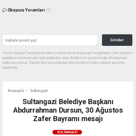
Okuyucu Yorumları
(0)
Gönder
Yorum yazarak Topluluk Kuralları’nı kabul etmiş bulunuyor ve gphaber.com sitesine
yaptığınız yorumunuzla ilgili doğrudan veya dolaylı tüm sorumluluğu tek başınıza
üstleniyorsunuz. Yazılan tüm yorumlardan site yönetimi hiçbir şekilde sorumlu
tutulamaz.
Anasayfa
Sultangazi
Sultangazi Belediye Başkanı
Abdurrahman Dursun, 30 Ağustos
Zafer Bayramı mesajı
SULTANGAZI