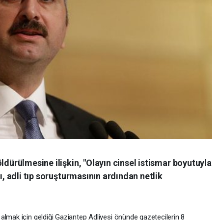
ldürülmesine ilişkin, "Olayın cinsel istismar boyutuyla
ğı, adli tıp soruşturmasının ardından netlik
lmak için geldiği Gaziantep Adliyesi önünde gazetecilerin 8