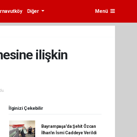
rnavutköy
Diğer
Menü
esine ilişkin
du.
İlginizi Çekebilir
Bayrampaşa'da Şehit Özcan
İlhan'ın İsmi Caddeye Verildi