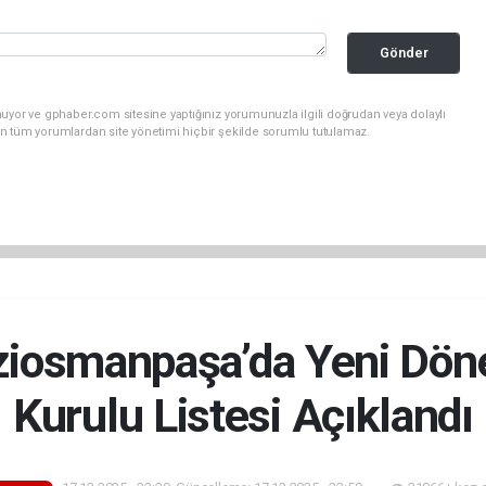
Gönder
uyor ve gphaber.com sitesine yaptığınız yorumunuzla ilgili doğrudan veya dolaylı
n tüm yorumlardan site yönetimi hiçbir şekilde sorumlu tutulamaz.
ziosmanpaşa’da Yeni Dö
Kurulu Listesi Açıklandı