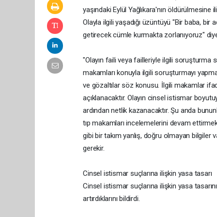
yaşındaki Eylül Yağlıkara'nın öldürülmesine ili
Olayla ilgili yaşadığı üzüntüyü "Bir baba, bir 
getirecek cümle kurmakta zorlanıyoruz" diye
"Olayın faili veya failleriyle ilgili soruşturm
makamları konuyla ilgili soruşturmayı yapmakta
ve gözaltılar söz konusu. İlgili makamlar ifa
açıklanacaktır. Olayın cinsel istismar boyutuyl
ardından netlik kazanacaktır. Şu anda bununla i
tıp makamları incelemelerini devam ettirmekte
gibi bir takım yanlış, doğru olmayan bilgiler
gerekir.
Cinsel istismar suçlarına ilişkin yasa tasarı
Cinsel istismar suçlarına ilişkin yasa tasarın
artırdıklarını bildirdi.