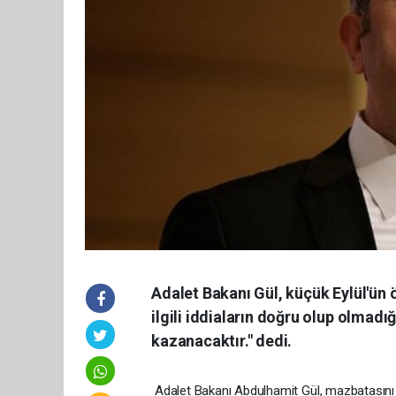
Adalet Bakanı Gül, küçük Eylül'ün ö
ilgili iddiaların doğru olup olmadı
kazanacaktır." dedi.
Adalet Bakanı Abdulhamit Gül, mazbatasını a