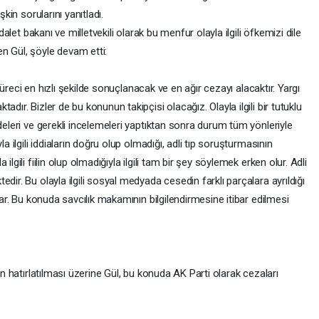
şkin sorularını yanıtladı.
adalet bakanı ve milletvekili olarak bu menfur olayla ilgili öfkemizi dile
n Gül, şöyle devam etti:
a süreci en hızlı şekilde sonuçlanacak ve en ağır cezayı alacaktır. Yargı
dır. Bizler de bu konunun takipçisi olacağız. Olayla ilgili bir tutuklu
deleri ve gerekli incelemeleri yaptıktan sonra durum tüm yönleriyle
a ilgili iddiaların doğru olup olmadığı, adli tıp soruşturmasının
lgili fiilin olup olmadığıyla ilgili tam bir şey söylemek erken olur. Adli
dir. Bu olayla ilgili sosyal medyada cesedin farklı parçalara ayrıldığı
 var. Bu konuda savcılık makamının bilgilendirmesine itibar edilmesi
ın hatırlatılması üzerine Gül, bu konuda AK Parti olarak cezaları