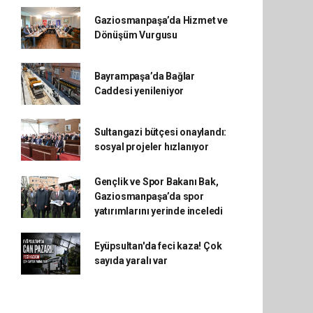
Gaziosmanpaşa’da Hizmet ve
Dönüşüm Vurgusu
Bayrampaşa’da Bağlar
Caddesi yenileniyor
Sultangazi bütçesi onaylandı:
sosyal projeler hızlanıyor
Gençlik ve Spor Bakanı Bak,
Gaziosmanpaşa’da spor
yatırımlarını yerinde inceledi
Eyüpsultan'da feci kaza! Çok
sayıda yaralı var