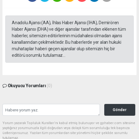
Anadolu Ajansı (AA), İhlas Haber Ajansı (İHA), Demirören
Haber Ajansı (DHA) ve diğer ajanslar tarafından eklenen tüm
haberler, sitemizin editörlerinin müdahalesi olmadan ajans
kanallarından çekilmektedir. Bu haberlerde yer alan hukuki
muhataplar haberi geçen ajanslar olup sitemizin hiç bir
editörü sorumlu tutulamaz...
Okuyucu Yorumları
(0)
Gönder
Yorum yazarak Topluluk Kuralları’nı kabul etmiş bulunuyor ve gphaber.com sitesine
yaptığınız yorumunuzla ilgili doğrudan veya dolaylı tüm sorumluluğu tek başınıza
üstleniyorsunuz. Yazılan tüm yorumlardan site yönetimi hiçbir şekilde sorumlu
tutulamaz.