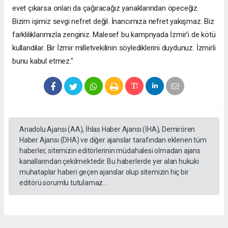
evet çıkarsa onları da çağıracağız yanaklarından öpeceğiz.
Bizim işimiz sevgi nefret değil. İnancımıza nefret yakışmaz. Biz
farklılıklarımızla zenginiz. Malesef bu kampnyada İzmir'i de kötü
kullandılar. Bir İzmir milletvekilinin söylediklerini duydunuz. İzmirli
bunu kabul etmez."
Anadolu Ajansı (AA), İhlas Haber Ajansı (İHA), Demirören
Haber Ajansı (DHA) ve diğer ajanslar tarafından eklenen tüm
haberler, sitemizin editörlerinin müdahalesi olmadan ajans
kanallarından çekilmektedir. Bu haberlerde yer alan hukuki
muhataplar haberi geçen ajanslar olup sitemizin hiç bir
editörü sorumlu tutulamaz...