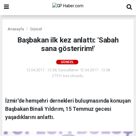
Anasayfa
Güncel
Başbakan ilk kez anlattı: 'Sabah
sana gösteririm!'
GÜNCEL
12.04.2017 - 13:38, Güncelleme: 12.04.2017 - 13:38
2751+ kez okundu.
İzmir'de hemşehri dernekleri buluşmasında konuşan
Başbakan Binali Yıldırım, 15 Temmuz gecesi
yaşadıklarını anlattı.