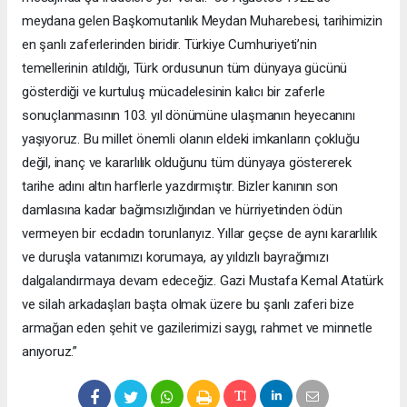
meydana gelen Başkomutanlık Meydan Muharebesi, tarihimizin
en şanlı zaferlerinden biridir. Türkiye Cumhuriyeti’nin
temellerinin atıldığı, Türk ordusunun tüm dünyaya gücünü
gösterdiği ve kurtuluş mücadelesinin kalıcı bir zaferle
sonuçlanmasının 103. yıl dönümüne ulaşmanın heyecanını
yaşıyoruz. Bu millet önemli olanın eldeki imkanların çokluğu
değil, inanç ve kararlılık olduğunu tüm dünyaya göstererek
tarihe adını altın harflerle yazdırmıştır. Bizler kanının son
damlasına kadar bağımsızlığından ve hürriyetinden ödün
vermeyen bir ecdadın torunlarıyız. Yıllar geçse de aynı kararlılık
ve duruşla vatanımızı korumaya, ay yıldızlı bayrağımızı
dalgalandırmaya devam edeceğiz. Gazi Mustafa Kemal Atatürk
ve silah arkadaşları başta olmak üzere bu şanlı zaferi bize
armağan eden şehit ve gazilerimizi saygı, rahmet ve minnetle
anıyoruz.”