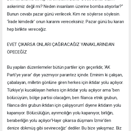
askerimiz değil mi? Neden insanların üzerine bomba atıyorlar?"
Bunun cevabı pazar günü verilecek. Kim ne söylerse söylesin.
'İrade kimdedir' onun kararını vereceksiniz. Pazar günü bu kararı
hep birlikte vereceğiz.
EVET ÇIKARSA ONLARI ÇAĞIRACAĞIZ YANAKLARINDAN
ÖPECEĞİZ
Bu yapılan düzenlemeler bütün partiler için geçerlidir, 'AK
Parti'ye yarar' diye yazmıyor parantez içinde. Eminim ki çalışan,
çabalayan, milletin gönlüne giren herkes için iktidar yolu açılıyor.
Türkiye'yi kucaklayan herkes için iktidar yolu açılıyor ama 'ben
bölücüyüm, bölge partisi olacağım, ben filanca etnik grubun,
filanca dini grubun iktidarı için çalışıyorum' diyene iktidarın yolu
kapanıyor. Bölücülüğün, ayrımcılığın yolu kapanıyor, birliğin,
beraberliğin yolu açılıyor'Hayır çıkarsa düşmanı İzmir'den
denize dökmüş gibi sevineceğiz' dediler. Bu bize yakışmaz. Biz