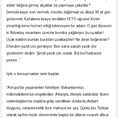
asker kılığına girmiş alçaklar ne yapmaya çalıştılar?
Demokrasiye son vermek, meclisi dağıtmak ve ülkeyi 30 yıl geri
götürmek. Kafalarını kiraya verdikleri FETO uğruna! Kimin
yönettiği kime hizmet ettiği bilinmeyen bir adam. O gün diyorum
ki 'Arkadaş insanların üzerine bomba yağdırıyor bu uçaklar!
Uçak kaldırın bunları buradan uzaklaştırın! Ne dese beğenirsin?
Efendim yazılı izin gerekiyor. Ben sana sabah yazılı izni
gösteririm dedim. Şimdi yazılı izin orada. Bol bol hatırasını
yazsın..."
İşte o konuşmadan satır başları
"Avrupa'da yaşananları hatırlayın. Bakanlarımızı,
milletvekillerimizi engellediler. Atlarıyla, itleriyle saldırdılar. Bizim
vatandaşlarımız inadına gidip sandıkları doldurdu.Aidiyet
duygusu, vatanseverlik bize mahsus bir şey. Çünkü biz Türkiye
olarak tarihin hiçbir döneminde başka bir ülkenin esareti altına