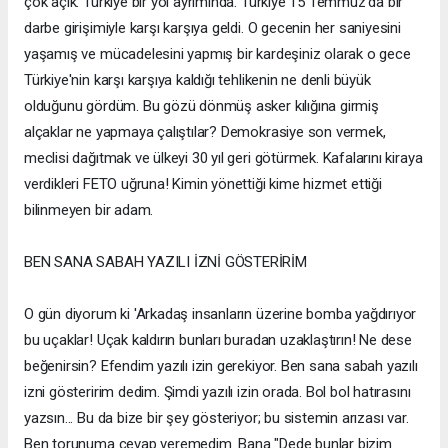
çok açık: Türkiye bir yol ayrımında. Türkiye 15 Temmuz'da bir
darbe girişimiyle karşı karşıya geldi. O gecenin her saniyesini
yaşamış ve mücadelesini yapmış bir kardeşiniz olarak o gece
Türkiye'nin karşı karşıya kaldığı tehlikenin ne denli büyük
olduğunu gördüm. Bu gözü dönmüş asker kılığına girmiş
alçaklar ne yapmaya çalıştılar? Demokrasiye son vermek,
meclisi dağıtmak ve ülkeyi 30 yıl geri götürmek. Kafalarını kiraya
verdikleri FETO uğruna! Kimin yönettiği kime hizmet ettiği
bilinmeyen bir adam.
BEN SANA SABAH YAZILI İZNİ GÖSTERİRİM
O gün diyorum ki 'Arkadaş insanların üzerine bomba yağdırıyor
bu uçaklar! Uçak kaldırın bunları buradan uzaklaştırın! Ne dese
beğenirsin? Efendim yazılı izin gerekiyor. Ben sana sabah yazılı
izni gösteririm dedim. Şimdi yazılı izin orada. Bol bol hatırasını
yazsın... Bu da bize bir şey gösteriyor; bu sistemin arızası var.
Ben torunuma cevap veremedim. Bana "Dede bunlar bizim