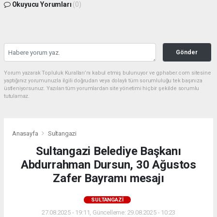
Okuyucu Yorumları
(0)
Gönder
Yorum yazarak Topluluk Kuralları’nı kabul etmiş bulunuyor ve gphaber.com sitesine
yaptığınız yorumunuzla ilgili doğrudan veya dolaylı tüm sorumluluğu tek başınıza
üstleniyorsunuz. Yazılan tüm yorumlardan site yönetimi hiçbir şekilde sorumlu
tutulamaz.
Anasayfa
Sultangazi
Sultangazi Belediye Başkanı
Abdurrahman Dursun, 30 Ağustos
Zafer Bayramı mesajı
SULTANGAZI
27.08.2025 - 19:11, Güncelleme: 29.08.2025 - 10:23