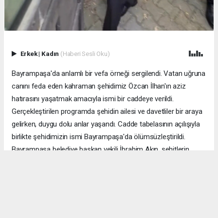
Erkek
|
Kadın
(Haberi Sesli Oku)
Bayrampaşa'da anlamlı bir vefa örneği sergilendi. Vatan uğruna
canını feda eden kahraman şehidimiz Özcan İlhan'ın aziz
hatırasını yaşatmak amacıyla ismi bir caddeye verildi.
Gerçekleştirilen programda şehidin ailesi ve davetliler bir araya
gelirken, duygu dolu anlar yaşandı. Cadde tabelasının açılışıyla
birlikte şehidimizin ismi Bayrampaşa'da ölümsüzleştirildi.
Bayrampaşa belediye başkan vekili İbrahim Akın, şehitlerin
emanetine sahip çıkmanın millet olarak en önemli
sorumluluklardan biri olduğunu vurgulayarak, bu anlamlı
çalışmanın gelecek nesillere vatan sevgisini ve kahramanlık
ruhunu aktarması temennisinde bulundu. Program, şehit
ailesine gösterilen ilgi ve destekle sona ererken, katılımcılar