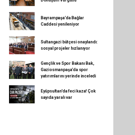
Dönüşüm Vurgusu
Bayrampaşa’da Bağlar
Caddesi yenileniyor
Sultangazi bütçesi onaylandı:
sosyal projeler hızlanıyor
Gençlik ve Spor Bakanı Bak,
Gaziosmanpaşa’da spor
yatırımlarını yerinde inceledi
Eyüpsultan'da feci kaza! Çok
sayıda yaralı var