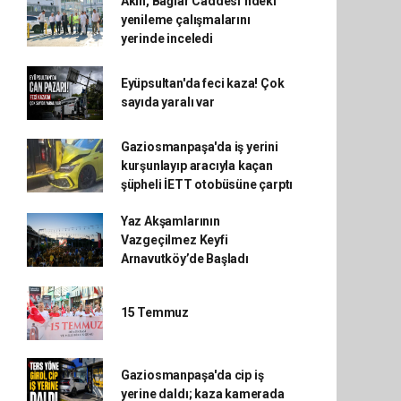
Akın, Bağlar Caddesi’ndeki
yenileme çalışmalarını
yerinde inceledi
Eyüpsultan'da feci kaza! Çok
sayıda yaralı var
Gaziosmanpaşa'da iş yerini
kurşunlayıp aracıyla kaçan
şüpheli İETT otobüsüne çarptı
Yaz Akşamlarının
Vazgeçilmez Keyfi
Arnavutköy’de Başladı
15 Temmuz
Gaziosmanpaşa'da cip iş
yerine daldı; kaza kamerada