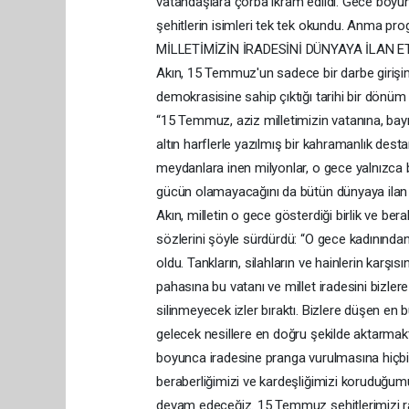
vatandaşlara çorba ikram edildi. Gece boy
şehitlerin isimleri tek tek okundu. Anma pr
MİLLETİMİZİN İRADESİNİ DÜNYAYA İLAN ETT
Akın, 15 Temmuz'un sadece bir darbe girişim
demokrasisine sahip çıktığı tarihi bir dönüm 
“15 Temmuz, aziz milletimizin vatanına, bayr
altın harflerle yazılmış bir kahramanlık des
meydanlara inen milyonlar, o gece yalnızca bi
gücün olamayacağını da bütün dünyaya i
Akın, milletin o gece gösterdiği birlik ve b
sözlerini şöyle sürdürdü: “O gece kadınından
oldu. Tankların, silahların ve hainlerin karşıs
pahasına bu vatanı ve millet iradesini bizlere
silinmeyecek izler bıraktı. Bizlere düşen 
gelecek nesillere en doğru şekilde aktarmaktı
boyunca iradesine pranga vurulmasına hiçbir
beraberliğimizi ve kardeşliğimizi koruduğum
devam edeceğiz. 15 Temmuz şehitlerimizi r