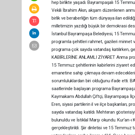
hep birlikte yaşadı. Bayrampaşalı 15 Temmuz
Vekili İbrahim Akın, akşam düzenlenen anm
birlik ve beraberliğin tüm dünyaya ilan edil
milletimizin yazdığı büyük bir demokrasi desta
İstanbul Bayrampaşa Belediyesi, 15 Temmuz De
programla şehitleri rahmet, gazileri minnet
programa çok sayıda vatandaş katılırken, ge
KABİRLERİNE ANLAMLI ZİYARET Anma progra
15 Temmuz şehitlerinin kabirlerini ziyaret eder
emanetine sahip çıkmaya devam edeceklerini 
sorumluluklardan biri olduğunu ifade 
saatlerinde başlayan programa Bayrampaşa B
Kaymakamı Abdullah Çiftçi, Bayrampaşa İlç
Eren, siyasi partilerin il ve ilçe başkanları, 
sayıda vatandaş katıldı. Mehteran gösteris
bulunuldu ve İstiklal Marşı okundu. Kur’an-ı K
gerçekleştirildi. Şiir dinletisi ve 15 Temmu