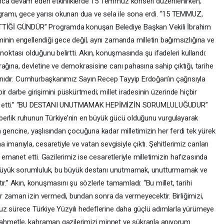
unca devam eden etkinliklerde 15 Temmuz konseri düzenlenirken,
ogramı, gece yarısı okunan dua ve sela ile sona erdi. “15 TEMMUZ,
İĞİ GÜNDÜR” Programda konuşan Belediye Başkan Vekili İbrahim
inin engellendiği gece değil, aynı zamanda milletin bağımsızlığına ve
noktası olduğunu belirtti. Akın, konuşmasında şu ifadeleri kullandı:
ağına, devletine ve demokrasisine canı pahasına sahip çıktığı, tarihe
tanıdır. Cumhurbaşkanımız Sayın Recep Tayyip Erdoğan’ın çağrısıyla
r darbe girişimini püskürtmedi; millet iradesinin üzerinde hiçbir
lan etti.” “BU DESTANI UNUTMAMAK HEPİMİZİN SORUMLULUĞUDUR”
eraberlik ruhunun Türkiye’nin en büyük gücü olduğunu vurgulayarak
 gencine, yaşlısından çocuğuna kadar milletimizin her ferdi tek yürek
ına imanıyla, cesaretiyle ve vatan sevgisiyle çıktı. Şehitlerimiz canları
 emanet etti. Gazilerimiz ise cesaretleriyle milletimizin hafızasında
en büyük sorumluluk, bu büyük destanı unutmamak, unutturmamak ve
r.” Akın, konuşmasını şu sözlerle tamamladı: “Bu millet, tarihi
 zaman izin vermedi, bundan sonra da vermeyecektir. Birliğimizi,
uz sürece Türkiye Yüzyılı hedeflerine daha güçlü adımlarla yürümeye
ahmetle, kahraman gazilerimizi minnet ve şükranla anıyorum.