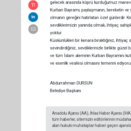
gelecek arasında köprü kurduğumuz manevi z
Kurban Bayramı; paylaşmanın, bereketin ve 
olmanın gereğini hatırlatan özel günlerdir. K
sevdiklerimizin yanında olmak, ihtiyaç sahip
yoktur.
Küskünlükleri bir kenara bıraktığınız, ihtiyaç
sevindirdiğiniz, sevdiklerinizle birlikte güze
ve tüm İslam aleminin Kurban Bayramını kutl
ve esenlik vesilesi olmasını temenni ediyor
Abdurrahman DURSUN
Belediye Başkanı
Anadolu Ajansı (AA), İhlas Haber Ajansı (İHA
tüm haberler, sitemizin editörlerinin müdaha
alan hukuki muhataplar haberi geçen ajanslar