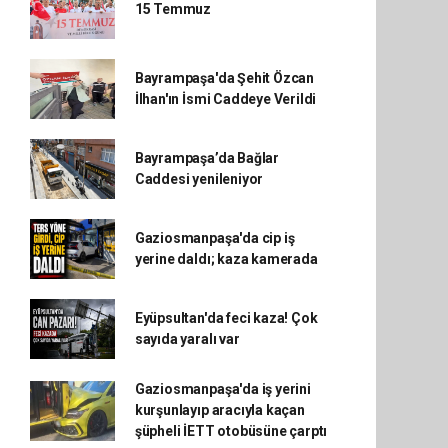
15 Temmuz
Bayrampaşa'da Şehit Özcan
İlhan'ın İsmi Caddeye Verildi
Bayrampaşa’da Bağlar
Caddesi yenileniyor
Gaziosmanpaşa'da cip iş
yerine daldı; kaza kamerada
Eyüpsultan'da feci kaza! Çok
sayıda yaralı var
Gaziosmanpaşa'da iş yerini
kurşunlayıp aracıyla kaçan
şüpheli İETT otobüsüne çarptı