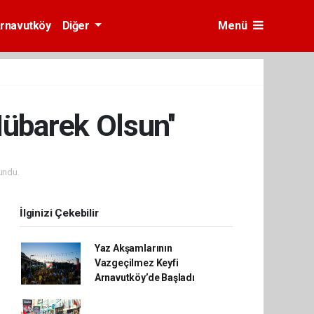
rnavutköy
Diğer
Menü
übarek Olsun''
undu.
İlginizi Çekebilir
Yaz Akşamlarının
Vazgeçilmez Keyfi
Arnavutköy’de Başladı