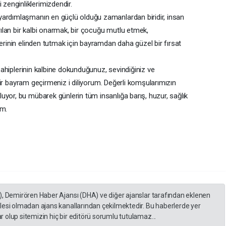
enginliklerimizdendir.
yardımlaşmanın en güçlü olduğu zamanlardan biridir, insan
ırılan bir kalbi onarmak, bir çocuğu mutlu etmek,
lerinin elinden tutmak için bayramdan daha güzel bir fırsat
 sahiplerinin kalbine dokunduğunuz, sevindiğiniz ve
l bir bayram geçirmeniz i diliyorum. Değerli komşularımızın
uyor, bu mübarek günlerin tüm insanlığa barış, huzur, sağlık
um.
), Demirören Haber Ajansı (DHA) ve diğer ajanslar tarafından eklenen
lesi olmadan ajans kanallarından çekilmektedir. Bu haberlerde yer
 olup sitemizin hiç bir editörü sorumlu tutulamaz...