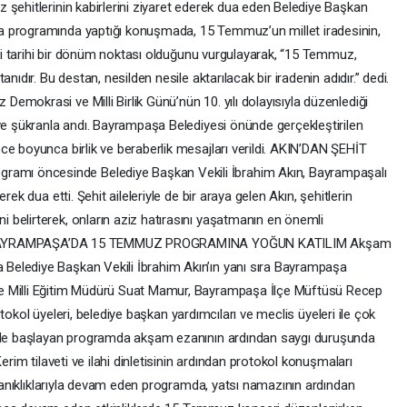
 şehitlerinin kabirlerini ziyaret ederek dua eden Belediye Başkan
a programında yaptığı konuşmada, 15 Temmuz’un millet iradesinin,
diği tarihi bir dönüm noktası olduğunu vurgulayarak, “15 Temmuz,
nıdır. Bu destan, nesilden nesile aktarılacak bir iradenin adıdır.” dedi.
mokrasi ve Milli Birlik Günü’nün 10. yılı dolayısıyla düzenlediği
 ve şükranla andı. Bayrampaşa Belediyesi önünde gerçekleştirilen
ce boyunca birlik ve beraberlik mesajları verildi. AKIN’DAN ŞEHİT
mı öncesinde Belediye Başkan Vekili İbrahim Akın, Bayrampaşalı
ek dua etti. Şehit aileleriyle de bir araya gelen Akın, şehitlerin
belirterek, onların aziz hatırasını yaşatmanın en önemli
etti. BAYRAMPAŞA’DA 15 TEMMUZ PROGRAMINA YOĞUN KATILIM Akşam
elediye Başkan Vekili İbrahim Akın’ın yanı sıra Bayrampaşa
e Milli Eğitim Müdürü Suat Mamur, Bayrampaşa İlçe Müftüsü Recep
protokol üyeleri, belediye başkan yardımcıları ve meclis üyeleri ile çok
iyle başlayan programda akşam ezanının ardından saygı duruşunda
erim tilaveti ve ilahi dinletisinin ardından protokol konuşmaları
z tanıklıklarıyla devam eden programda, yatsı namazının ardından