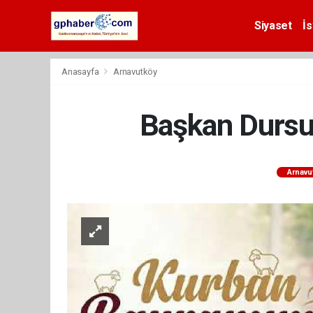
Siyaset
İs
Anasayfa
Arnavutköy
Başkan Dursun
Arnavu