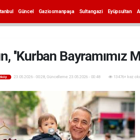
tanbul
Güncel
Gaziosmanpaşa
Sultangazi
Eyüpsultan
A
, ''Kurban Bayramımız M
23.05.2026 - 00:28, Güncelleme: 23.05.2026 - 00:48
13476+ kez ok
tköy