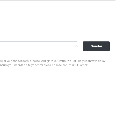
Gönder
uyor ve gphaber.com sitesine yaptığınız yorumunuzla ilgili doğrudan veya dolaylı
n tüm yorumlardan site yönetimi hiçbir şekilde sorumlu tutulamaz.