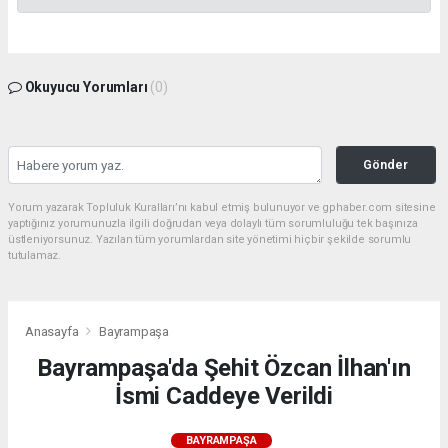
Okuyucu Yorumları
(0)
Gönder
Yorum yazarak Topluluk Kuralları’nı kabul etmiş bulunuyor ve gphaber.com sitesine
yaptığınız yorumunuzla ilgili doğrudan veya dolaylı tüm sorumluluğu tek başınıza
üstleniyorsunuz. Yazılan tüm yorumlardan site yönetimi hiçbir şekilde sorumlu
tutulamaz.
Anasayfa
Bayrampaşa
Bayrampaşa'da Şehit Özcan İlhan'ın
İsmi Caddeye Verildi
BAYRAMPAŞA