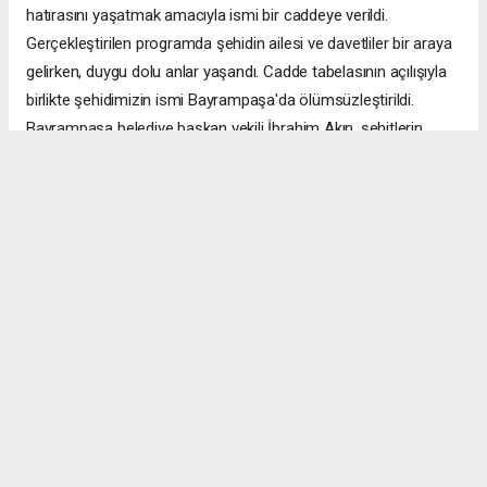
hatırasını yaşatmak amacıyla ismi bir caddeye verildi.
Gerçekleştirilen programda şehidin ailesi ve davetliler bir araya
gelirken, duygu dolu anlar yaşandı. Cadde tabelasının açılışıyla
birlikte şehidimizin ismi Bayrampaşa'da ölümsüzleştirildi.
Bayrampaşa belediye başkan vekili İbrahim Akın, şehitlerin
emanetine sahip çıkmanın millet olarak en önemli
sorumluluklardan biri olduğunu vurgulayarak, bu anlamlı
çalışmanın gelecek nesillere vatan sevgisini ve kahramanlık
ruhunu aktarması temennisinde bulundu. Program, şehit
ailesine gösterilen ilgi ve destekle sona ererken, katılımcılar
şehit Özcan İlhan'ı rahmet ve minnetle andı. Allah tüm
şehitlerimize rahmet eylesin. Mekânları cennet olsun.
Anadolu Ajansı (AA), İhlas Haber Ajansı (İHA), Demirören