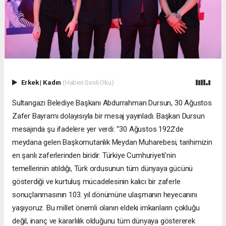
Erkek
|
Kadın
(Haberi Sesli Oku)
Sultangazi Belediye Başkanı Abdurrahman Dursun, 30 Ağustos
Zafer Bayramı dolayısıyla bir mesaj yayınladı. Başkan Dursun
mesajında şu ifadelere yer verdi: “30 Ağustos 1922’de
meydana gelen Başkomutanlık Meydan Muharebesi, tarihimizin
en şanlı zaferlerinden biridir. Türkiye Cumhuriyeti’nin
temellerinin atıldığı, Türk ordusunun tüm dünyaya gücünü
gösterdiği ve kurtuluş mücadelesinin kalıcı bir zaferle
sonuçlanmasının 103. yıl dönümüne ulaşmanın heyecanını
yaşıyoruz. Bu millet önemli olanın eldeki imkanların çokluğu
değil, inanç ve kararlılık olduğunu tüm dünyaya göstererek