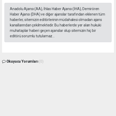
Anadolu Ajansı (AA), İhlas Haber Ajansı (İHA), Demirören
Haber Ajansı (DHA) ve diğer ajanslar tarafından eklenen tüm
haberler, sitemizin editörlerinin müdahalesi olmadan ajans
kanallarından çekilmektedir. Bu haberlerde yer alan hukuki
muhataplar haberi geçen ajanslar olup sitemizin hiç bir
editörü sorumlu tutulamaz...
Okuyucu Yorumları
(0)
Gönder
Yorum yazarak Topluluk Kuralları’nı kabul etmiş bulunuyor ve gphaber.com sitesine
yaptığınız yorumunuzla ilgili doğrudan veya dolaylı tüm sorumluluğu tek başınıza
üstleniyorsunuz. Yazılan tüm yorumlardan site yönetimi hiçbir şekilde sorumlu
tutulamaz.