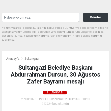
Gönder
Yorum yazarak Topluluk Kuralları’nı kabul etmiş bulunuyor ve gphaber.com sitesine
yaptığınız yorumunuzla ilgili doğrudan veya dolaylı tüm sorumluluğu tek başınıza
üstleniyorsunuz. Yazılan tüm yorumlardan site yönetimi hiçbir şekilde sorumlu
tutulamaz.
Anasayfa
Sultangazi
Sultangazi Belediye Başkanı
Abdurrahman Dursun, 30 Ağustos
Zafer Bayramı mesajı
SULTANGAZI
27.08.2025 - 19:11, Güncelleme: 29.08.2025 - 10:23
24272+ kez okundu.