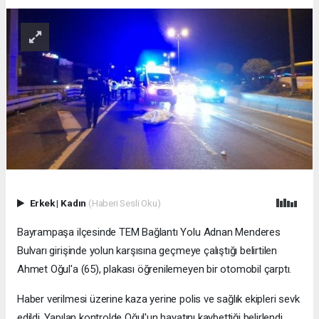
Erkek
|
Kadın
(Haberi Sesli Oku)
Bayrampaşa ilçesinde TEM Bağlantı Yolu Adnan Menderes
Bulvarı girişinde yolun karşısına geçmeye çalıştığı belirtilen
Ahmet Oğul'a (65), plakası öğrenilemeyen bir otomobil çarptı.
Haber verilmesi üzerine kaza yerine polis ve sağlık ekipleri sevk
edildi. Yapılan kontrolde Oğul'un hayatını kaybettiği belirlendi.