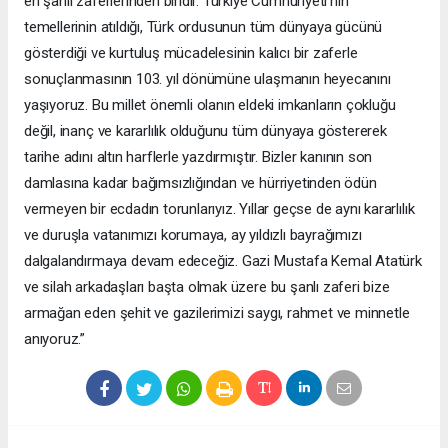
en şanlı zaferlerinden biridir. Türkiye Cumhuriyeti’nin
temellerinin atıldığı, Türk ordusunun tüm dünyaya gücünü
gösterdiği ve kurtuluş mücadelesinin kalıcı bir zaferle
sonuçlanmasının 103. yıl dönümüne ulaşmanın heyecanını
yaşıyoruz. Bu millet önemli olanın eldeki imkanların çokluğu
değil, inanç ve kararlılık olduğunu tüm dünyaya göstererek
tarihe adını altın harflerle yazdırmıştır. Bizler kanının son
damlasına kadar bağımsızlığından ve hürriyetinden ödün
vermeyen bir ecdadın torunlarıyız. Yıllar geçse de aynı kararlılık
ve duruşla vatanımızı korumaya, ay yıldızlı bayrağımızı
dalgalandırmaya devam edeceğiz. Gazi Mustafa Kemal Atatürk
ve silah arkadaşları başta olmak üzere bu şanlı zaferi bize
armağan eden şehit ve gazilerimizi saygı, rahmet ve minnetle
anıyoruz.”