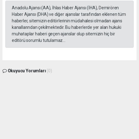
Anadolu Ajansı (AA), İhlas Haber Ajansı (İHA), Demirören
Haber Ajansı (DHA) ve diğer ajanslar tarafından eklenen tüm
haberler, sitemizin editörlerinin müdahalesi olmadan ajans
kanallarından çekilmektedir. Bu haberlerde yer alan hukuki
muhataplar haberi geçen ajanslar olup sitemizin hiç bir
editörü sorumlu tutulamaz...
Okuyucu Yorumları
(0)
Gönder
Yorum yazarak Topluluk Kuralları’nı kabul etmiş bulunuyor ve gphaber.com sitesine
yaptığınız yorumunuzla ilgili doğrudan veya dolaylı tüm sorumluluğu tek başınıza
üstleniyorsunuz. Yazılan tüm yorumlardan site yönetimi hiçbir şekilde sorumlu
tutulamaz.