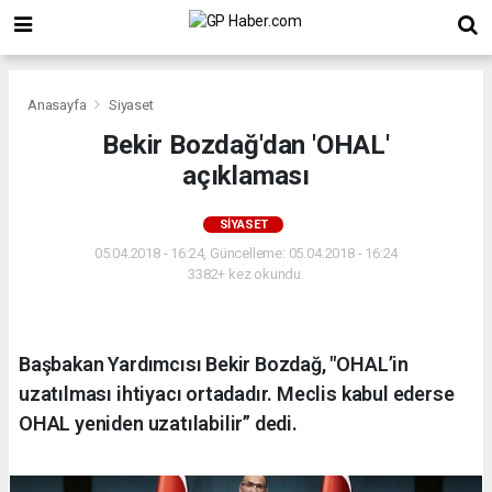
Anasayfa
Siyaset
Bekir Bozdağ'dan 'OHAL'
açıklaması
SIYASET
05.04.2018 - 16:24, Güncelleme: 05.04.2018 - 16:24
3382+ kez okundu.
Başbakan Yardımcısı Bekir Bozdağ, "OHAL’in
uzatılması ihtiyacı ortadadır. Meclis kabul ederse
OHAL yeniden uzatılabilir” dedi.