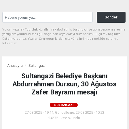
Gönder
Yorum yazarak Topluluk Kuralları’nı kabul etmiş bulunuyor ve gphaber.com sitesine
yaptığınız yorumunuzla ilgili doğrudan veya dolaylı tüm sorumluluğu tek başınıza
üstleniyorsunuz. Yazılan tüm yorumlardan site yönetimi hiçbir şekilde sorumlu
tutulamaz.
Anasayfa
Sultangazi
Sultangazi Belediye Başkanı
Abdurrahman Dursun, 30 Ağustos
Zafer Bayramı mesajı
SULTANGAZI
27.08.2025 - 19:11, Güncelleme: 29.08.2025 - 10:23
24272+ kez okundu.