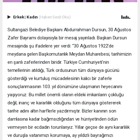
Erkek
|
Kadın
(Haberi Sesli Oku)
Sultangazi Belediye Başkanı Abdurrahman Dursun, 30 Ağustos
Zafer Bayramı dolayısıyla bir mesaj yayınladı. Başkan Dursun
mesajında şu ifadelere yer verdi: “30 Ağustos 1922’de
meydana gelen Başkomutanlık Meydan Muharebesi, tarihimizin
en şanlı zaferlerinden biridir. Türkiye Cumhuriyeti’nin
temellerinin atıldığı, Türk ordusunun tüm dünyaya gücünü
gösterdiği ve kurtuluş mücadelesinin kalıcı bir zaferle
sonuçlanmasının 103. yıl dönümüne ulaşmanın heyecanını
yaşıyoruz. Bu millet önemli olanın eldeki imkanların çokluğu
değil, inanç ve kararlılık olduğunu tüm dünyaya göstererek
tarihe adını altın harflerle yazdırmıştır. Bizler kanının son
damlasına kadar bağımsızlığından ve hürriyetinden ödün
vermeyen bir ecdadın torunlarıyız. Yıllar geçse de aynı kararlılık
ve duruşla vatanımızı korumaya, ay yıldızlı bayrağımızı