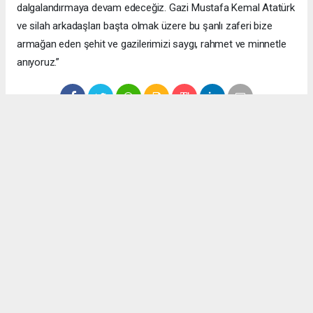
dalgalandırmaya devam edeceğiz. Gazi Mustafa Kemal Atatürk
ve silah arkadaşları başta olmak üzere bu şanlı zaferi bize
armağan eden şehit ve gazilerimizi saygı, rahmet ve minnetle
anıyoruz.”
Anadolu Ajansı (AA), İhlas Haber Ajansı (İHA), Demirören
Haber Ajansı (DHA) ve diğer ajanslar tarafından eklenen tüm
haberler, sitemizin editörlerinin müdahalesi olmadan ajans
kanallarından çekilmektedir. Bu haberlerde yer alan hukuki
muhataplar haberi geçen ajanslar olup sitemizin hiç bir
editörü sorumlu tutulamaz...
Okuyucu Yorumları
(0)