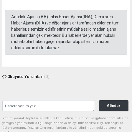
Anadolu Ajansı (AA), İhlas Haber Ajansı (İHA), Demirören
Haber Ajansı (DHA) ve diğer ajanslar tarafından eklenen tüm
haberler, sitemizin editörlerinin müdahalesi olmadan ajans
kanallarından çekilmektedir. Bu haberlerde yer alan hukuki
muhataplar haberi geçen ajanslar olup sitemizin hiç bir
editörü sorumlu tutulamaz...
Okuyucu Yorumları
(0)
Gönder
Yorum yazarak Topluluk Kuralları’nı kabul etmiş bulunuyor ve gphaber.com sitesine
yaptığınız yorumunuzla ilgili doğrudan veya dolaylı tüm sorumluluğu tek başınıza
üstleniyorsunuz. Yazılan tüm yorumlardan site yönetimi hiçbir şekilde sorumlu