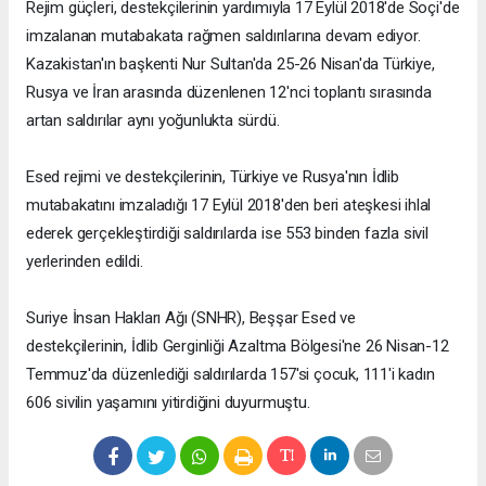
Rejim güçleri, destekçilerinin yardımıyla 17 Eylül 2018'de Soçi'de
imzalanan mutabakata rağmen saldırılarına devam ediyor.
Kazakistan'ın başkenti Nur Sultan'da 25-26 Nisan'da Türkiye,
Rusya ve İran arasında düzenlenen 12'nci toplantı sırasında
artan saldırılar aynı yoğunlukta sürdü.
Esed rejimi ve destekçilerinin, Türkiye ve Rusya'nın İdlib
mutabakatını imzaladığı 17 Eylül 2018'den beri ateşkesi ihlal
ederek gerçekleştirdiği saldırılarda ise 553 binden fazla sivil
yerlerinden edildi.
Suriye İnsan Hakları Ağı (SNHR), Beşşar Esed ve
destekçilerinin, İdlib Gerginliği Azaltma Bölgesi'ne 26 Nisan-12
Temmuz'da düzenlediği saldırılarda 157'si çocuk, 111'i kadın
606 sivilin yaşamını yitirdiğini duyurmuştu.