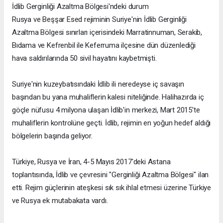
İdlib Gerginliği Azaltma Bölgesi'ndeki durum
Rusya ve Beşşar Esed rejiminin Suriye'nin İdlib Gerginliği
Azaltma Bölgesi sınırları içerisindeki Marratinnuman, Serakib,
Bıdama ve Kefrenbil ile Keferruma ilçesine dün düzenlediği
hava saldırılarında 50 sivil hayatını kaybetmişti.
Suriye'nin kuzeybatısındaki İdlib ili neredeyse iç savaşın
başından bu yana muhaliflerin kalesi niteliğinde. Halihazırda iç
göçle nüfusu 4 milyona ulaşan İdlib'in merkezi, Mart 2015'te
muhaliflerin kontrolüne geçti. İdlib, rejimin en yoğun hedef aldığı
bölgelerin başında geliyor.
Türkiye, Rusya ve İran, 4-5 Mayıs 2017'deki Astana
toplantısında, İdlib ve çevresini "Gerginliği Azaltma Bölgesi" ilan
etti. Rejim güçlerinin ateşkesi sık sık ihlal etmesi üzerine Türkiye
ve Rusya ek mutabakata vardı.