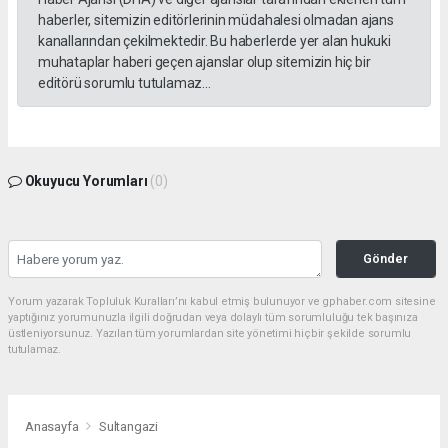
haberler, sitemizin editörlerinin müdahalesi olmadan ajans
kanallarından çekilmektedir. Bu haberlerde yer alan hukuki
muhataplar haberi geçen ajanslar olup sitemizin hiç bir
editörü sorumlu tutulamaz...
Okuyucu Yorumları
(0)
Gönder
Yorum yazarak Topluluk Kuralları’nı kabul etmiş bulunuyor ve gphaber.com sitesine
yaptığınız yorumunuzla ilgili doğrudan veya dolaylı tüm sorumluluğu tek başınıza
üstleniyorsunuz. Yazılan tüm yorumlardan site yönetimi hiçbir şekilde sorumlu
tutulamaz.
Anasayfa
Sultangazi