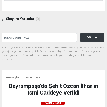
Okuyucu Yorumları
(0)
Gönder
Yorum yazarak Topluluk Kuralları’nı kabul etmiş bulunuyor ve gphaber.com sitesine
yaptığınız yorumunuzla ilgili doğrudan veya dolaylı tüm sorumluluğu tek başınıza
üstleniyorsunuz. Yazılan tüm yorumlardan site yönetimi hiçbir şekilde sorumlu
tutulamaz.
Anasayfa
Bayrampaşa
Bayrampaşa'da Şehit Özcan İlhan'ın
İsmi Caddeye Verildi
BAYRAMPAŞA