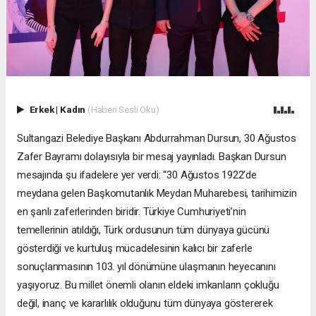
Erkek
|
Kadın
(Haberi Sesli Oku)
Sultangazi Belediye Başkanı Abdurrahman Dursun, 30 Ağustos
Zafer Bayramı dolayısıyla bir mesaj yayınladı. Başkan Dursun
mesajında şu ifadelere yer verdi: “30 Ağustos 1922’de
meydana gelen Başkomutanlık Meydan Muharebesi, tarihimizin
en şanlı zaferlerinden biridir. Türkiye Cumhuriyeti’nin
temellerinin atıldığı, Türk ordusunun tüm dünyaya gücünü
gösterdiği ve kurtuluş mücadelesinin kalıcı bir zaferle
sonuçlanmasının 103. yıl dönümüne ulaşmanın heyecanını
yaşıyoruz. Bu millet önemli olanın eldeki imkanların çokluğu
değil, inanç ve kararlılık olduğunu tüm dünyaya göstererek