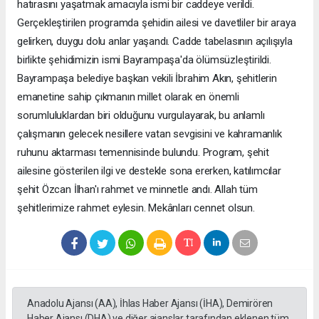
hatırasını yaşatmak amacıyla ismi bir caddeye verildi.
Gerçekleştirilen programda şehidin ailesi ve davetliler bir araya
gelirken, duygu dolu anlar yaşandı. Cadde tabelasının açılışıyla
birlikte şehidimizin ismi Bayrampaşa'da ölümsüzleştirildi.
Bayrampaşa belediye başkan vekili İbrahim Akın, şehitlerin
emanetine sahip çıkmanın millet olarak en önemli
sorumluluklardan biri olduğunu vurgulayarak, bu anlamlı
çalışmanın gelecek nesillere vatan sevgisini ve kahramanlık
ruhunu aktarması temennisinde bulundu. Program, şehit
ailesine gösterilen ilgi ve destekle sona ererken, katılımcılar
şehit Özcan İlhan'ı rahmet ve minnetle andı. Allah tüm
şehitlerimize rahmet eylesin. Mekânları cennet olsun.
Anadolu Ajansı (AA), İhlas Haber Ajansı (İHA), Demirören
Haber Ajansı (DHA) ve diğer ajanslar tarafından eklenen tüm