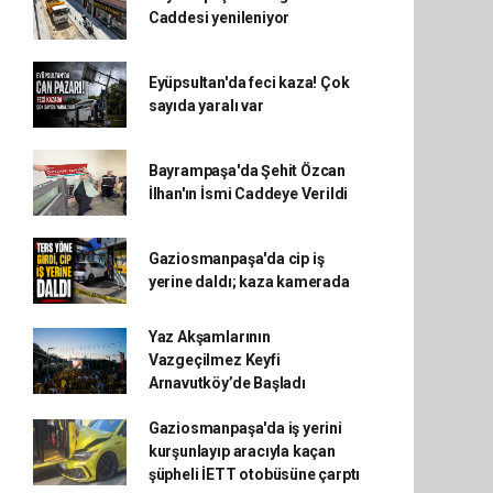
Caddesi yenileniyor
Eyüpsultan'da feci kaza! Çok
sayıda yaralı var
Bayrampaşa'da Şehit Özcan
İlhan'ın İsmi Caddeye Verildi
Gaziosmanpaşa'da cip iş
yerine daldı; kaza kamerada
Yaz Akşamlarının
Vazgeçilmez Keyfi
Arnavutköy’de Başladı
Gaziosmanpaşa'da iş yerini
kurşunlayıp aracıyla kaçan
şüpheli İETT otobüsüne çarptı