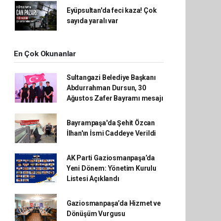
Eyüpsultan'da feci kaza! Çok
sayıda yaralı var
En Çok Okunanlar
Sultangazi Belediye Başkanı
Abdurrahman Dursun, 30
Ağustos Zafer Bayramı mesajı
Bayrampaşa'da Şehit Özcan
İlhan'ın İsmi Caddeye Verildi
AK Parti Gaziosmanpaşa’da
Yeni Dönem: Yönetim Kurulu
Listesi Açıklandı
Gaziosmanpaşa’da Hizmet ve
Dönüşüm Vurgusu