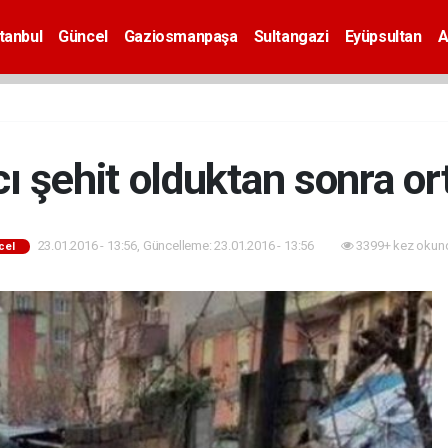
tanbul
Güncel
Gaziosmanpaşa
Sultangazi
Eyüpsultan
A
ı şehit olduktan sonra ort
23.01.2016 - 13:56, Güncelleme: 23.01.2016 - 13:56
3399+ kez okun
cel