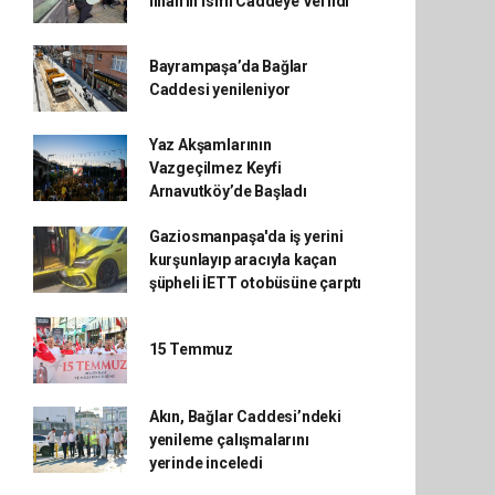
İlhan'ın İsmi Caddeye Verildi
Bayrampaşa’da Bağlar
Caddesi yenileniyor
Yaz Akşamlarının
Vazgeçilmez Keyfi
Arnavutköy’de Başladı
Gaziosmanpaşa'da iş yerini
kurşunlayıp aracıyla kaçan
şüpheli İETT otobüsüne çarptı
15 Temmuz
Akın, Bağlar Caddesi’ndeki
yenileme çalışmalarını
yerinde inceledi