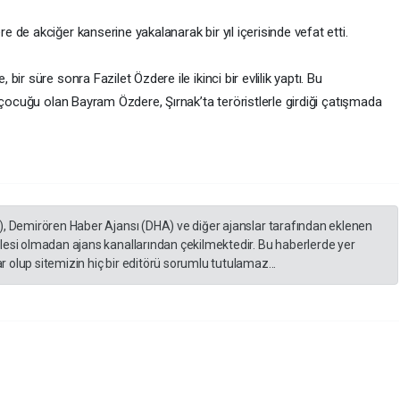
de akciğer kanserine yakalanarak bir yıl içerisinde vefat etti.
r süre sonra Fazilet Özdere ile ikinci bir evlilik yaptı. Bu
 çocuğu olan Bayram Özdere, Şırnak’ta teröristlerle girdiği çatışmada
), Demirören Haber Ajansı (DHA) ve diğer ajanslar tarafından eklenen
lesi olmadan ajans kanallarından çekilmektedir. Bu haberlerde yer
 olup sitemizin hiç bir editörü sorumlu tutulamaz...