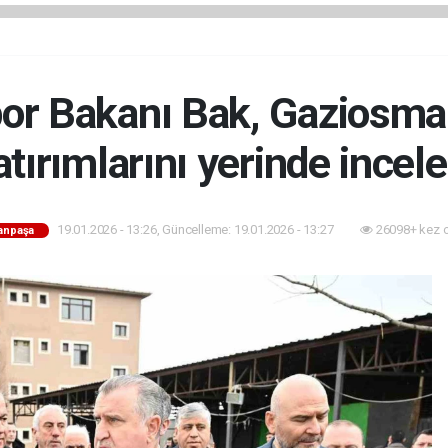
por Bakanı Bak, Gaziosma
atırımlarını yerinde incele
19.01.2026 - 13:26, Güncelleme: 19.01.2026 - 13:27
26098+ kez 
anpaşa