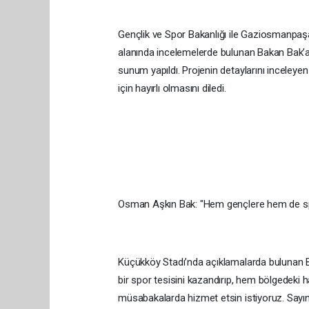
Gençlik ve Spor Bakanlığı ile Gaziosmanpaşa 
alanında incelemelerde bulunan Bakan Bak’a,
sunum yapıldı. Projenin detaylarını inceleyen B
için hayırlı olmasını diledi.
Osman Aşkın Bak: "Hem gençlere hem de sp
Küçükköy Stadı’nda açıklamalarda bulunan B
bir spor tesisini kazandırıp, hem bölgedeki
müsabakalarda hizmet etsin istiyoruz. Say