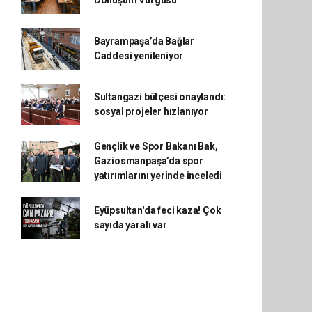
Dönüşüm Vurgusu
Bayrampaşa’da Bağlar
Caddesi yenileniyor
Sultangazi bütçesi onaylandı:
sosyal projeler hızlanıyor
Gençlik ve Spor Bakanı Bak,
Gaziosmanpaşa’da spor
yatırımlarını yerinde inceledi
Eyüpsultan'da feci kaza! Çok
sayıda yaralı var