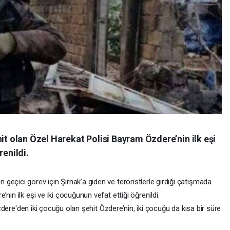
hit olan Özel Harekat Polisi Bayram Özdere’nin ilk eşi
renildi.
eçici görev için Şırnak’a giden ve teröristlerle girdiği çatışmada
nin ilk eşi ve iki çocuğunun vefat ettiği öğrenildi.
 Özdere'den iki çocuğu olan şehit Özdere’nin, iki çocuğu da kısa bir süre