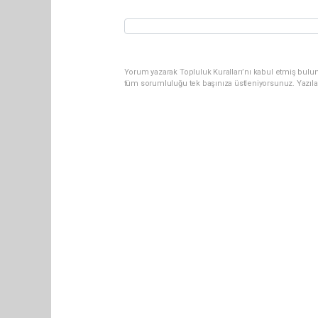
Yorum yazarak Topluluk Kuralları’nı kabul etmiş bulun
tüm sorumluluğu tek başınıza üstleniyorsunuz. Yazıla