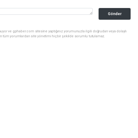
Gönder
uyor ve gphaber.com sitesine yaptığınız yorumunuzla ilgili doğrudan veya dolaylı
n tüm yorumlardan site yönetimi hiçbir şekilde sorumlu tutulamaz.