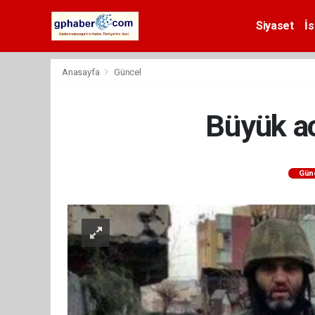
Siyaset
İs
Anasayfa
Güncel
Büyük ac
Gün