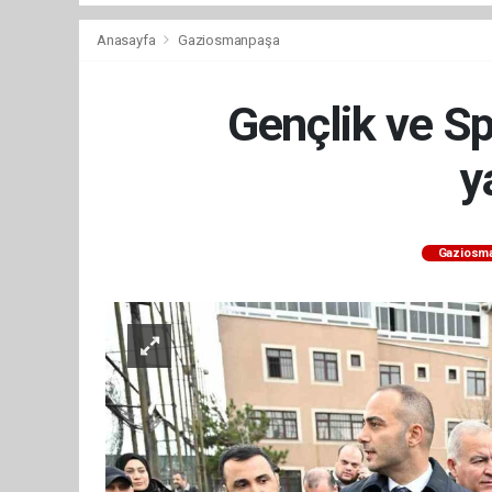
Anasayfa
Gaziosmanpaşa
Gençlik ve S
y
Gaziosm