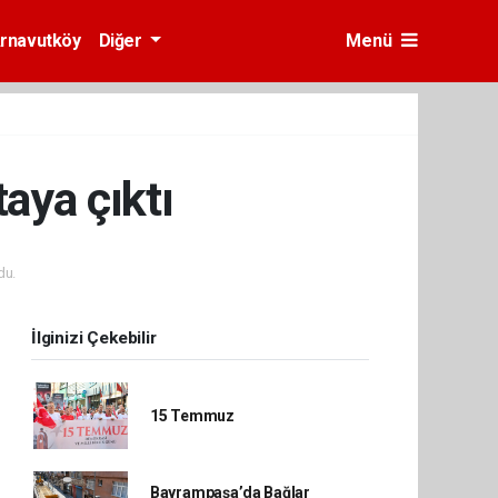
rnavutköy
Diğer
Menü
aya çıktı
du.
İlginizi Çekebilir
15 Temmuz
Bayrampaşa’da Bağlar