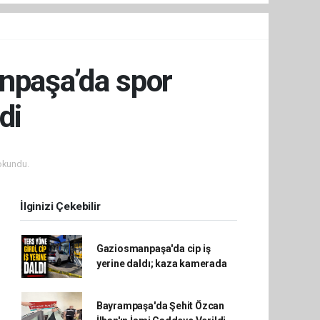
npaşa’da spor
di
okundu.
İlginizi Çekebilir
Gaziosmanpaşa'da cip iş
yerine daldı; kaza kamerada
Bayrampaşa'da Şehit Özcan