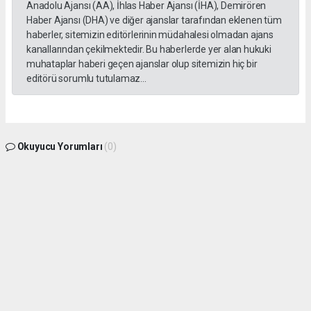
Anadolu Ajansı (AA), İhlas Haber Ajansı (İHA), Demirören
Haber Ajansı (DHA) ve diğer ajanslar tarafından eklenen tüm
haberler, sitemizin editörlerinin müdahalesi olmadan ajans
kanallarından çekilmektedir. Bu haberlerde yer alan hukuki
muhataplar haberi geçen ajanslar olup sitemizin hiç bir
editörü sorumlu tutulamaz...
Okuyucu Yorumları
(0)
Gönder
Yorum yazarak Topluluk Kuralları’nı kabul etmiş bulunuyor ve gphaber.com sitesine
yaptığınız yorumunuzla ilgili doğrudan veya dolaylı tüm sorumluluğu tek başınıza
üstleniyorsunuz. Yazılan tüm yorumlardan site yönetimi hiçbir şekilde sorumlu
tutulamaz.