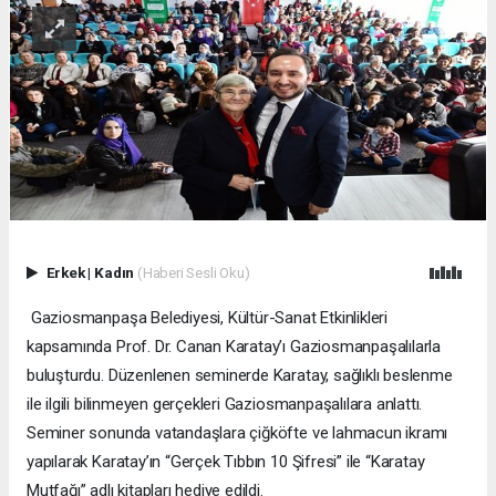
Erkek
|
Kadın
(Haberi Sesli Oku)
Gaziosmanpaşa Belediyesi, Kültür-Sanat Etkinlikleri
kapsamında Prof. Dr. Canan Karatay’ı Gaziosmanpaşalılarla
buluşturdu. Düzenlenen seminerde Karatay, sağlıklı beslenme
ile ilgili bilinmeyen gerçekleri Gaziosmanpaşalılara anlattı.
Seminer sonunda vatandaşlara çiğköfte ve lahmacun ikramı
yapılarak Karatay’ın “Gerçek Tıbbın 10 Şifresi” ile “Karatay
Mutfağı” adlı kitapları hediye edildi.