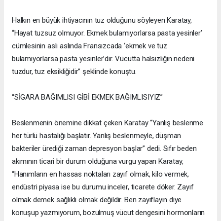
Halkın en büyük ihtiyacının tuz olduğunu söyleyen Karatay,
“Hayat tuzsuz olmuyor. Ekmek bulamıyorlarsa pasta yesinler’
cümlesinin aslı aslında Fransızcada ‘ekmek ve tuz
bulamıyorlarsa pasta yesinler’dir. Vücutta halsizliğin nedeni
tuzdur, tuz eksikliğidir” şeklinde konuştu.
“SİGARA BAĞIMLISI GİBİ EKMEK BAĞIMLISIYIZ”
Beslenmenin önemine dikkat çeken Karatay “Yanlış beslenme
her türlü hastalığı başlatır. Yanlış beslenmeyle, düşman
bakteriler ürediği zaman depresyon başlar” dedi. Sıfır beden
akımının ticari bir durum olduğuna vurgu yapan Karatay,
“Hanımların en hassas noktaları zayıf olmak, kilo vermek,
endüstri piyasa ise bu durumu inceler, ticarete döker. Zayıf
olmak demek sağlıklı olmak değildir. Ben zayıflayın diye
konuşup yazmıyorum, bozulmuş vücut dengesini hormonların