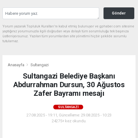
Gönder
Yorum yazarak Topluluk Kuralları’nı kabul etmiş bulunuyor ve gphaber.com sitesine
yaptığınız yorumunuzla ilgili doğrudan veya dolaylı tüm sorumluluğu tek başınıza
üstleniyorsunuz. Yazılan tüm yorumlardan site yönetimi hiçbir şekilde sorumlu
tutulamaz.
Anasayfa
Sultangazi
Sultangazi Belediye Başkanı
Abdurrahman Dursun, 30 Ağustos
Zafer Bayramı mesajı
SULTANGAZI
27.08.2025 - 19:11, Güncelleme: 29.08.2025 - 10:23
24275+ kez okundu.