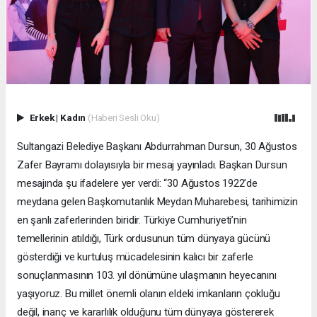
Erkek
|
Kadın
(Haberi Sesli Oku)
Sultangazi Belediye Başkanı Abdurrahman Dursun, 30 Ağustos
Zafer Bayramı dolayısıyla bir mesaj yayınladı. Başkan Dursun
mesajında şu ifadelere yer verdi: “30 Ağustos 1922’de
meydana gelen Başkomutanlık Meydan Muharebesi, tarihimizin
en şanlı zaferlerinden biridir. Türkiye Cumhuriyeti’nin
temellerinin atıldığı, Türk ordusunun tüm dünyaya gücünü
gösterdiği ve kurtuluş mücadelesinin kalıcı bir zaferle
sonuçlanmasının 103. yıl dönümüne ulaşmanın heyecanını
yaşıyoruz. Bu millet önemli olanın eldeki imkanların çokluğu
değil, inanç ve kararlılık olduğunu tüm dünyaya göstererek