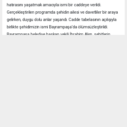
hatırasını yaşatmak amacıyla ismi bir caddeye verildi.
Gerçekleştirilen programda şehidin ailesi ve davetliler bir araya
gelirken, duygu dolu anlar yaşandı. Cadde tabelasının açılışıyla
birlikte şehidimizin ismi Bayrampaşa'da ölümsüzleştirildi.
Bayrampaşa belediye başkan vekili İbrahim Akın, şehitlerin
emanetine sahip çıkmanın millet olarak en önemli
sorumluluklardan biri olduğunu vurgulayarak, bu anlamlı
çalışmanın gelecek nesillere vatan sevgisini ve kahramanlık
ruhunu aktarması temennisinde bulundu. Program, şehit
ailesine gösterilen ilgi ve destekle sona ererken, katılımcılar
şehit Özcan İlhan'ı rahmet ve minnetle andı. Allah tüm
şehitlerimize rahmet eylesin. Mekânları cennet olsun.
Anadolu Ajansı (AA), İhlas Haber Ajansı (İHA), Demirören