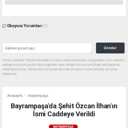
Okuyucu Yorumları
(0)
Gönder
Yorum yazarak Topluluk Kuralları’nı kabul etmiş bulunuyor ve gphaber.com sitesine
yaptığınız yorumunuzla ilgili doğrudan veya dolaylı tüm sorumluluğu tek başınıza
üstleniyorsunuz. Yazılan tüm yorumlardan site yönetimi hiçbir şekilde sorumlu
tutulamaz.
Anasayfa
Bayrampaşa
Bayrampaşa'da Şehit Özcan İlhan'ın
İsmi Caddeye Verildi
BAYRAMPAŞA