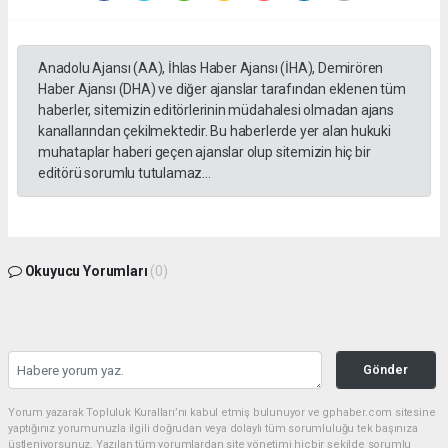
Anadolu Ajansı (AA), İhlas Haber Ajansı (İHA), Demirören
Haber Ajansı (DHA) ve diğer ajanslar tarafından eklenen tüm
haberler, sitemizin editörlerinin müdahalesi olmadan ajans
kanallarından çekilmektedir. Bu haberlerde yer alan hukuki
muhataplar haberi geçen ajanslar olup sitemizin hiç bir
editörü sorumlu tutulamaz...
Okuyucu Yorumları
(0)
Gönder
Yorum yazarak Topluluk Kuralları’nı kabul etmiş bulunuyor ve gphaber.com sitesine
yaptığınız yorumunuzla ilgili doğrudan veya dolaylı tüm sorumluluğu tek başınıza
üstleniyorsunuz. Yazılan tüm yorumlardan site yönetimi hiçbir şekilde sorumlu