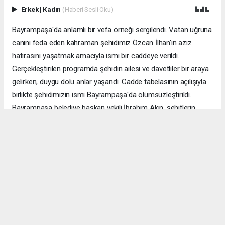
Erkek
|
Kadın
(Haberi Sesli Oku)
Bayrampaşa'da anlamlı bir vefa örneği sergilendi. Vatan uğruna
canını feda eden kahraman şehidimiz Özcan İlhan'ın aziz
hatırasını yaşatmak amacıyla ismi bir caddeye verildi.
Gerçekleştirilen programda şehidin ailesi ve davetliler bir araya
gelirken, duygu dolu anlar yaşandı. Cadde tabelasının açılışıyla
birlikte şehidimizin ismi Bayrampaşa'da ölümsüzleştirildi.
Bayrampaşa belediye başkan vekili İbrahim Akın, şehitlerin
emanetine sahip çıkmanın millet olarak en önemli
sorumluluklardan biri olduğunu vurgulayarak, bu anlamlı
çalışmanın gelecek nesillere vatan sevgisini ve kahramanlık
ruhunu aktarması temennisinde bulundu. Program, şehit
ailesine gösterilen ilgi ve destekle sona ererken, katılımcılar
şehit Özcan İlhan'ı rahmet ve minnetle andı. Allah tüm
şehitlerimize rahmet eylesin. Mekânları cennet olsun.