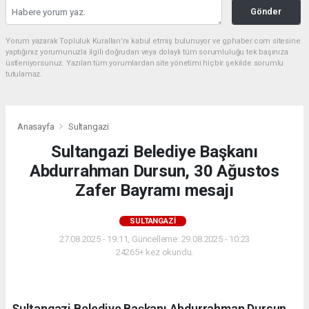
Gönder
Yorum yazarak Topluluk Kuralları’nı kabul etmiş bulunuyor ve gphaber.com sitesine
yaptığınız yorumunuzla ilgili doğrudan veya dolaylı tüm sorumluluğu tek başınıza
üstleniyorsunuz. Yazılan tüm yorumlardan site yönetimi hiçbir şekilde sorumlu
tutulamaz.
Anasayfa
Sultangazi
Sultangazi Belediye Başkanı
Abdurrahman Dursun, 30 Ağustos
Zafer Bayramı mesajı
SULTANGAZI
27.08.2025 - 19:11, Güncelleme: 29.08.2025 - 10:23
24265+ kez okundu.
Sultangazi Belediye Başkanı Abdurrahman Dursun,