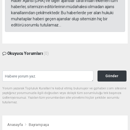
Haber Ajansı (DHA) ve diğer ajanslar tarafından eklenen tüm
haberler, sitemizin editörlerinin müdahalesi olmadan ajans
kanallarından çekilmektedir. Bu haberlerde yer alan hukuki
muhataplar haberi geçen ajanslar olup sitemizin hiç bir
editörü sorumlu tutulamaz...
Okuyucu Yorumları
(0)
Gönder
Yorum yazarak Topluluk Kuralları’nı kabul etmiş bulunuyor ve gphaber.com sitesine
yaptığınız yorumunuzla ilgili doğrudan veya dolaylı tüm sorumluluğu tek başınıza
üstleniyorsunuz. Yazılan tüm yorumlardan site yönetimi hiçbir şekilde sorumlu
tutulamaz.
Anasayfa
Bayrampaşa