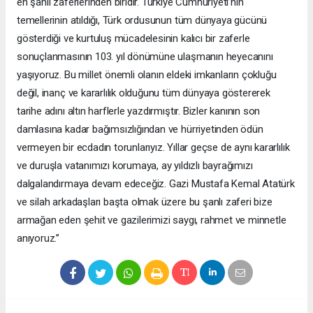
en şanlı zaferlerinden biridir. Türkiye Cumhuriyeti’nin
temellerinin atıldığı, Türk ordusunun tüm dünyaya gücünü
gösterdiği ve kurtuluş mücadelesinin kalıcı bir zaferle
sonuçlanmasının 103. yıl dönümüne ulaşmanın heyecanını
yaşıyoruz. Bu millet önemli olanın eldeki imkanların çokluğu
değil, inanç ve kararlılık olduğunu tüm dünyaya göstererek
tarihe adını altın harflerle yazdırmıştır. Bizler kanının son
damlasına kadar bağımsızlığından ve hürriyetinden ödün
vermeyen bir ecdadın torunlarıyız. Yıllar geçse de aynı kararlılık
ve duruşla vatanımızı korumaya, ay yıldızlı bayrağımızı
dalgalandırmaya devam edeceğiz. Gazi Mustafa Kemal Atatürk
ve silah arkadaşları başta olmak üzere bu şanlı zaferi bize
armağan eden şehit ve gazilerimizi saygı, rahmet ve minnetle
anıyoruz.”