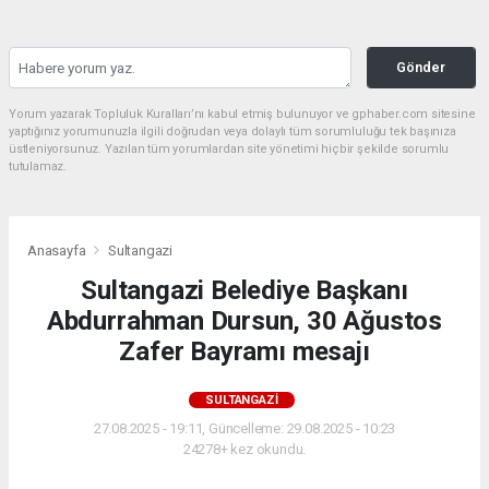
Gönder
Yorum yazarak Topluluk Kuralları’nı kabul etmiş bulunuyor ve gphaber.com sitesine
yaptığınız yorumunuzla ilgili doğrudan veya dolaylı tüm sorumluluğu tek başınıza
üstleniyorsunuz. Yazılan tüm yorumlardan site yönetimi hiçbir şekilde sorumlu
tutulamaz.
Anasayfa
Sultangazi
Sultangazi Belediye Başkanı
Abdurrahman Dursun, 30 Ağustos
Zafer Bayramı mesajı
SULTANGAZI
27.08.2025 - 19:11, Güncelleme: 29.08.2025 - 10:23
24278+ kez okundu.