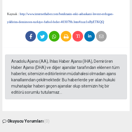
Kaynak :
http://www.internethaber.com/besiktasin-eski-asbaskani-levent-erdogan-
yildirim-demiroren-turkiye-futbol-feder-403079h.htm#ixzz1nByETKQQ
Anadolu Ajansı (AA), İhlas Haber Ajansı (İHA), Demirören
Haber Ajansı (DHA) ve diğer ajanslar tarafından eklenen tüm
haberler, sitemizin editörlerinin müdahalesi olmadan ajans
kanallarından çekilmektedir. Bu haberlerde yer alan hukuki
muhataplar haberi geçen ajanslar olup sitemizin hiç bir
editörü sorumlu tutulamaz...
Okuyucu Yorumları
(0)