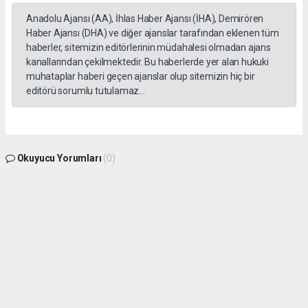
Anadolu Ajansı (AA), İhlas Haber Ajansı (İHA), Demirören
Haber Ajansı (DHA) ve diğer ajanslar tarafından eklenen tüm
haberler, sitemizin editörlerinin müdahalesi olmadan ajans
kanallarından çekilmektedir. Bu haberlerde yer alan hukuki
muhataplar haberi geçen ajanslar olup sitemizin hiç bir
editörü sorumlu tutulamaz...
Okuyucu Yorumları
(0)
Gönder
Yorum yazarak Topluluk Kuralları’nı kabul etmiş bulunuyor ve gphaber.com sitesine
yaptığınız yorumunuzla ilgili doğrudan veya dolaylı tüm sorumluluğu tek başınıza
üstleniyorsunuz. Yazılan tüm yorumlardan site yönetimi hiçbir şekilde sorumlu
tutulamaz.