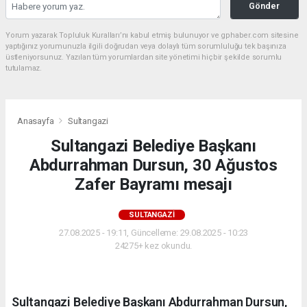
Gönder
Yorum yazarak Topluluk Kuralları’nı kabul etmiş bulunuyor ve gphaber.com sitesine
yaptığınız yorumunuzla ilgili doğrudan veya dolaylı tüm sorumluluğu tek başınıza
üstleniyorsunuz. Yazılan tüm yorumlardan site yönetimi hiçbir şekilde sorumlu
tutulamaz.
Anasayfa
Sultangazi
Sultangazi Belediye Başkanı
Abdurrahman Dursun, 30 Ağustos
Zafer Bayramı mesajı
SULTANGAZI
27.08.2025 - 19:11, Güncelleme: 29.08.2025 - 10:23
24275+ kez okundu.
Sultangazi Belediye Başkanı Abdurrahman Dursun,