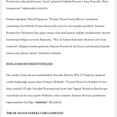
Konseyi'nin olası iptal kararını "siyasi" görmeleri halinde Konsey'e karşı Fransa'da "ihbar
kampanyası" başlatacağını duyurdu.
Partinin eşbaşkanı Murad Papazyan, "Ermeni Davası Fransa Bürosu" tarafından
yayımlanan bir bildiride Fransız Anayasa Konseyi'ne sert mesajlar gönderdi. Anayasa
Konseyi'nin Parlamento'dan geçen yasayı olası iptal kararını sağlam muhakemeler üzerine
kurması gerektiğini savunan Papazyan, "Olur da kararın hukuksal olmaktan çok siyasi
karakterli olduğuna kanaat getirirsek Anayasa Konseyi'ni eşi benzeri görülmemiş biçimde
kamuoyuna şikayet ederiz" ifadelerini kullandı.
HOLLANDE DESTEĞİNİ YİNELEDİ
Öte yandan Fransa'da ana muhalefetteki Sosyalist Parti'nin (PS) 22 Nisan'da yapılacak
cumhurbaşkanlığı seçimi adayı François Hollande, "Ermeni Davası"na desteğini bir kez
daha yineledi. PS gibi Sosyalist Enternasyonal üyesi olan Daşnak Partisi'nin Batı Avrupa
sorumlularıyla bir araya gelen Hollande, inkar yasasının Anayasa Konseyi gündemine
taşınmasından duyduğu "
üzüntüyü
" dile getirdi.
'İNKAR YASASI GEREKLİ AMA ZAMANSIZ'