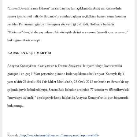
"Ermeni Davası Fransa Bürosu" tarafından yapılan açıklamada, Anayasa Konseyi'nin
yasayı iptal etmesi halinde Hollande'ın cumhurbaşkanı seçildikten hemen sonra konuyu
yeniden Parlamento gündemine taşıma söz verdiği belirtildi. Hollande bu hafta
"Marianne" dergisinde yayımlanan bir söyleşide de inkar yasasını "gerekli ama zamansız"
bulduğunu ifade etmişti.
KARAR EN GEÇ 1 MART'TA
Anayasa Konseyi'nin inkar yasasının Fransız Anayasası ile uyumluluğu konusundaki
görüşünü en geç 1 Mart perşembe gününe kadar açıklaması bekleniyor. Konuyla ilgili
yasa teklifi 22 Aralık 2011'de Millet Meclisi'nde, 23 Ocak 2012 tarihinde ise Senato'da oy
çoğunluğuyla kabul edilmişti. Senato'daki kabulün ardından 77 senatör ve 65 milletvekili
"anayasaya aykırılık" gerekçesiyle konu hakkında Anayasa Konseyi'ne iki ayrı başvuruda
bulunmuştu.
Kaynak :
http://www.internethaber.com/fransa-yasa-diaspora-tehdit-