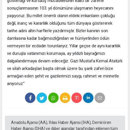
gösterdiği ve kurtuluş mücadelesinin kalıcı bir zaferle
sonuçlanmasının 103. yıl dönümüne ulaşmanın heyecanını
yaşıyoruz. Bu millet önemli olanın eldeki imkanların çokluğu
değil, inanç ve kararlılık olduğunu tüm dünyaya göstererek
tarihe adını altın harflerle yazdırmıştır. Bizler kanının son
damlasına kadar bağımsızlığından ve hürriyetinden ödün
vermeyen bir ecdadın torunlarıyız. Yıllar geçse de aynı kararlılık
ve duruşla vatanımızı korumaya, ay yıldızlı bayrağımızı
dalgalandırmaya devam edeceğiz. Gazi Mustafa Kemal Atatürk
ve silah arkadaşları başta olmak üzere bu şanlı zaferi bize
armağan eden şehit ve gazilerimizi saygı, rahmet ve minnetle
anıyoruz.”
Anadolu Ajansı (AA), İhlas Haber Ajansı (İHA), Demirören
Haber Ajansı (DHA) ve diğer ajanslar tarafından eklenen tüm