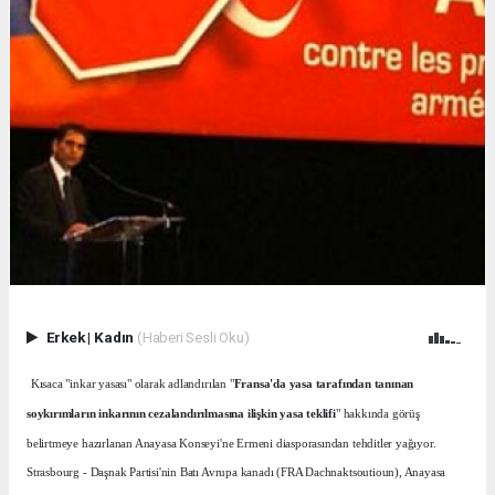
Erkek
|
Kadın
(Haberi Sesli Oku)
Kısaca "inkar yasası" olarak adlandırılan "
Fransa'da yasa tarafından tanınan
soykırımların inkarının cezalandırılmasına ilişkin yasa teklifi
" hakkında görüş
belirtmeye hazırlanan Anayasa Konseyi'ne Ermeni diasporasından tehditler yağıyor.
Strasbourg - Daşnak Partisi'nin Batı Avrupa kanadı (FRA Dachnaktsoutioun), Anayasa