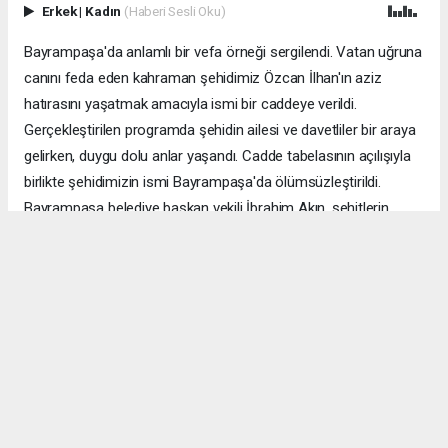
Erkek
|
Kadın
(Haberi Sesli Oku)
Bayrampaşa'da anlamlı bir vefa örneği sergilendi. Vatan uğruna
canını feda eden kahraman şehidimiz Özcan İlhan'ın aziz
hatırasını yaşatmak amacıyla ismi bir caddeye verildi.
Gerçekleştirilen programda şehidin ailesi ve davetliler bir araya
gelirken, duygu dolu anlar yaşandı. Cadde tabelasının açılışıyla
birlikte şehidimizin ismi Bayrampaşa'da ölümsüzleştirildi.
Bayrampaşa belediye başkan vekili İbrahim Akın, şehitlerin
emanetine sahip çıkmanın millet olarak en önemli
sorumluluklardan biri olduğunu vurgulayarak, bu anlamlı
çalışmanın gelecek nesillere vatan sevgisini ve kahramanlık
ruhunu aktarması temennisinde bulundu. Program, şehit
ailesine gösterilen ilgi ve destekle sona ererken, katılımcılar
şehit Özcan İlhan'ı rahmet ve minnetle andı. Allah tüm
şehitlerimize rahmet eylesin. Mekânları cennet olsun.