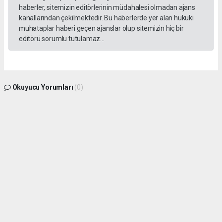
haberler, sitemizin editörlerinin müdahalesi olmadan ajans
kanallarından çekilmektedir. Bu haberlerde yer alan hukuki
muhataplar haberi geçen ajanslar olup sitemizin hiç bir
editörü sorumlu tutulamaz...
Okuyucu Yorumları
(0)
Gönder
Yorum yazarak Topluluk Kuralları’nı kabul etmiş bulunuyor ve gphaber.com sitesine
yaptığınız yorumunuzla ilgili doğrudan veya dolaylı tüm sorumluluğu tek başınıza
üstleniyorsunuz. Yazılan tüm yorumlardan site yönetimi hiçbir şekilde sorumlu
tutulamaz.
haber paketi
haber scripti
haber yazılımı