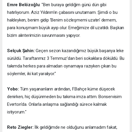
Emre Belözoğlu
: "Ben buraya geldiğim günü dün gibi
hatırlıyorum. Aziz Yıldırım'ın çabasını unutamam. Şimdi o bu
haldeyken, benim gidip 'Benim sözleşmemi uzatın' demem,
para konuşmam büyük ayıp olur. Emeğimize dil uzatıldı. Başkan
bizim alınterimizin savunmasını yapıyor.
Selçuk Şahin:
Geçen sezon kazandığımız büyük başarıya leke
sürüldü. Taraftarımız 3 Temmuz'dan beri sokaklara döküldü. Bu
takımda herkes para almadan oynamaya razıyken çıkan bu
söylemler, iki kat yaralıyor."
Yobo:
Tüm yaşananların ardından, F.Bahçe küme düşecek
denirken, hiç düşünmeden bu takıma imza attım. Bonservisim
Everton'da. Onlarla anlaşma sağlandığı sürece kalmak
istiyorum."
Reto Ziegler:
İlk geldiğimde ne olduğunu anlamadım fakat,