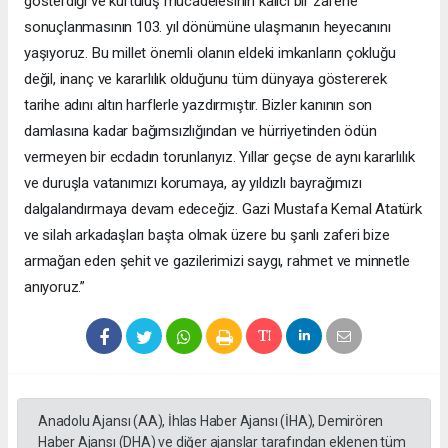
gösterdiği ve kurtuluş mücadelesinin kalıcı bir zaferle
sonuçlanmasının 103. yıl dönümüne ulaşmanın heyecanını
yaşıyoruz. Bu millet önemli olanın eldeki imkanların çokluğu
değil, inanç ve kararlılık olduğunu tüm dünyaya göstererek
tarihe adını altın harflerle yazdırmıştır. Bizler kanının son
damlasına kadar bağımsızlığından ve hürriyetinden ödün
vermeyen bir ecdadın torunlarıyız. Yıllar geçse de aynı kararlılık
ve duruşla vatanımızı korumaya, ay yıldızlı bayrağımızı
dalgalandırmaya devam edeceğiz. Gazi Mustafa Kemal Atatürk
ve silah arkadaşları başta olmak üzere bu şanlı zaferi bize
armağan eden şehit ve gazilerimizi saygı, rahmet ve minnetle
anıyoruz.”
Anadolu Ajansı (AA), İhlas Haber Ajansı (İHA), Demirören
Haber Ajansı (DHA) ve diğer ajanslar tarafından eklenen tüm