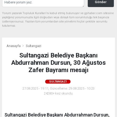
Gönder
Yorum yazarak Topluluk Kuralları’nı kabul etmiş bulunuyor ve gphaber.com sitesine
yaptığınız yorumunuzla ilgili doğrudan veya dolaylı tüm sorumluluğu tek başınıza
üstleniyorsunuz. Yazılan tüm yorumlardan site yönetimi hiçbir şekilde sorumlu
tutulamaz.
Anasayfa
Sultangazi
Sultangazi Belediye Başkanı
Abdurrahman Dursun, 30 Ağustos
Zafer Bayramı mesajı
SULTANGAZI
27.08.2025 - 19:11, Güncelleme: 29.08.2025 - 10:23
24280+ kez okundu.
Sultangazi Belediye Başkanı Abdurrahman Dursun,