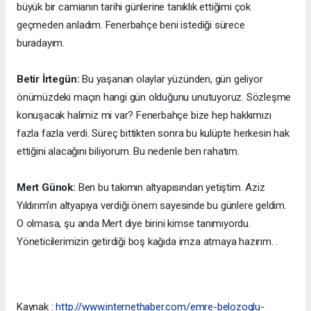
büyük bir camianın tarihi günlerine tanıklık ettiğimi çok
geçmeden anladım. Fenerbahçe beni istediği sürece
buradayım.
Betir İrtegün:
Bu yaşanan olaylar yüzünden, gün geliyor
önümüzdeki maçın hangi gün olduğunu unutuyoruz. Sözleşme
konuşacak halimiz mi var? Fenerbahçe bize hep hakkımızı
fazla fazla verdi. Süreç bittikten sonra bu kulüpte herkesin hak
ettiğini alacağını biliyorum. Bu nedenle ben rahatım.
Mert Günok:
Ben bu takımın altyapısından yetiştim. Aziz
Yıldırım'ın altyapıya verdiği önem sayesinde bu günlere geldim.
O olmasa, şu anda Mert diye birini kimse tanımıyordu.
Yöneticilerimizin getirdiği boş kağıda imza atmaya hazırım. .
Kaynak :
http://www.internethaber.com/emre-belozoglu-