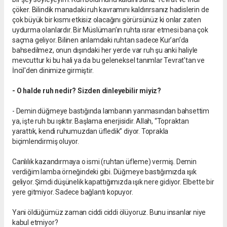
çöker. Bilindik manadaki ruh kavramını kaldırırsanız hadislerin de
çok büyük bir kısmı etkisiz olacağını görürsünüz ki onlar zaten
uydurma olanlardır. Bir Müslüman’ın ruhta ısrar etmesi bana çok
saçma geliyor. Bilinen anlamdaki ruhtan sadece Kur’an’da
bahsedilmez, onun dışındaki her yerde var ruh şu anki haliyle
mevcuttur ki bu hali ya da bu geleneksel tanımlar Tevrat'tan ve
İncil'den dinimize girmiştir.
- O halde ruh nedir? Sizden dinleyebilir miyiz?
- Demin düğmeye bastığında lambanın yanmasından bahsettim
ya, işte ruh bu ışıktır. Başlama enerjisidir. Allah, “Topraktan
yarattık, kendi ruhumuzdan üfledik” diyor. Toprakla
biçimlendirmiş oluyor.
Canlılık kazandırmaya o ismi (ruhtan üfleme) vermiş. Demin
verdiğim lamba örneğindeki gibi. Düğmeye bastığımızda ışık
geliyor. Şimdi düşünelik kapattığımızda ışık nere gidiyor. Elbette bir
yere gitmiyor. Sadece bağlantı kopuyor.
Yani öldüğümüz zaman ciddi ciddi ölüyoruz. Bunu insanlar niye
kabul etmiyor?