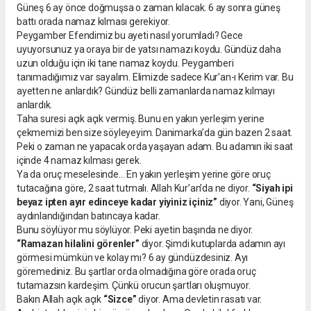
Güneş 6 ay önce doğmuşsa o zaman kılacak. 6 ay sonra güneş
battı orada namaz kılması gerekiyor.
Peygamber Efendimiz bu ayeti nasıl yorumladı? Gece
uyuyorsunuz ya oraya bir de yatsı namazı koydu. Gündüz daha
uzun olduğu için iki tane namaz koydu. Peygamberi
tanımadığımız var sayalım. Elimizde sadece Kur’an-ı Kerim var. Bu
ayetten ne anlardık? Gündüz belli zamanlarda namaz kılmayı
anlardık.
Taha suresi açık açık vermiş. Bunu en yakın yerleşim yerine
çekmemizi ben size söyleyeyim. Danimarka’da gün bazen 2 saat.
Peki o zaman ne yapacak orda yaşayan adam. Bu adamın iki saat
içinde 4 namaz kılması gerek.
Ya da oruç meselesinde… En yakın yerleşim yerine göre oruç
tutacağına göre, 2 saat tutmalı. Allah Kur’an’da ne diyor.
“Siyah ipi
beyaz ipten ayır edinceye kadar yiyiniz içiniz”
diyor. Yani, Güneş
aydınlandığından batıncaya kadar.
Bunu söylüyor mu söylüyor. Peki ayetin başında ne diyor.
“Ramazan hilalini görenler”
diyor. Şimdi kutuplarda adamın ayı
görmesi mümkün ve kolay mı? 6 ay gündüzdesiniz. Ayı
göremediniz. Bu şartlar orda olmadığına göre orada oruç
tutamazsın kardeşim. Çünkü orucun şartları oluşmuyor.
Bakın Allah açık açık
“Sizce”
diyor. Ama devletin rasatı var.