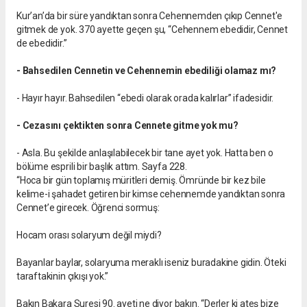
Kur’an’da bir süre yandıktan sonra Cehennemden çıkıp Cennet'e
gitmek de yok. 370 ayette geçen şu, “Cehennem ebedidir, Cennet
de ebedidir.”
- Bahsedilen Cennetin ve Cehennemin ebediliği olamaz mı?
- Hayır hayır. Bahsedilen “ebedi olarak orada kalırlar” ifadesidir.
- Cezasını çektikten sonra Cennete gitme yok mu?
- Asla. Bu şekilde anlaşılabilecek bir tane ayet yok. Hatta ben o
bölüme esprili bir başlık attım. Sayfa 228.
“Hoca bir gün toplamış müritleri demiş. Ömründe bir kez bile
kelime-i şahadet getiren bir kimse cehennemde yandıktan sonra
Cennet’e girecek. Öğrenci sormuş:
Hocam orası solaryum değil miydi?
Bayanlar baylar, solaryuma meraklı iseniz buradakine gidin. Öteki
taraftakinin çıkışı yok.”
Bakın Bakara Suresi 90. ayeti ne diyor bakın. “Derler ki ateş bize