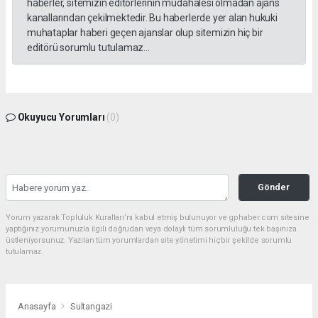
haberler, sitemizin editörlerinin müdahalesi olmadan ajans
kanallarından çekilmektedir. Bu haberlerde yer alan hukuki
muhataplar haberi geçen ajanslar olup sitemizin hiç bir
editörü sorumlu tutulamaz...
Okuyucu Yorumları
(0)
Gönder
Yorum yazarak Topluluk Kuralları’nı kabul etmiş bulunuyor ve gphaber.com sitesine
yaptığınız yorumunuzla ilgili doğrudan veya dolaylı tüm sorumluluğu tek başınıza
üstleniyorsunuz. Yazılan tüm yorumlardan site yönetimi hiçbir şekilde sorumlu
tutulamaz.
Anasayfa
Sultangazi