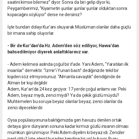
saatini kimse bilemez” diyor. Sonra da biri gelip diyor ki,
Peygamberimiz, “Kıyametin şunlar şunlar şunlar olduktan sonra
kopacağını söylüyor” derse ne dersiniz?
İşte bundan dolayı Kur’anı okuyarak Müslüman olanlar daha güçlü
bir imana sahip oluyorlar.
- Bir de Kur’dan’da Hz. Adem’den söz ediliyor, Havva’dan
bahsedilmiyor diyerek anlattıklarınız var.
- Adem kelimesi aslında çoğul bir ifade. Yani Adem, "Yaratılan ilk
insanlar" demektir. “İzmir’i Yunan bastı” dediğinizde tekil bir
kişiden söz etmiyorsunuz. “Almanla savaştık” dendiğinde de
Alman bir kişi değildir.
Adem, Kur’an’da 24 kez geçiyor. 17 yerde çoğul anlamı var. Peki
Adem, beyaz mıydı, zenci miydi? Ya da çekik gözlü müydü?
Muhtemelen bu soruya beyaz olanlar beyaz, zenci olanlar da
zenci diyeceklerdir.
Oysa popülasyonuna baktığımızda gen havuzu denilen ortak
detaya göre dünyanın sonuna kadar kırmızı gözlü insanın olması
mümkün görünmüyor. Peki Adem diyelim ki beyaz idi. Zenciler
nasıl oldu? İşte ateist buradan kendine bir yol buluyor. Bunu