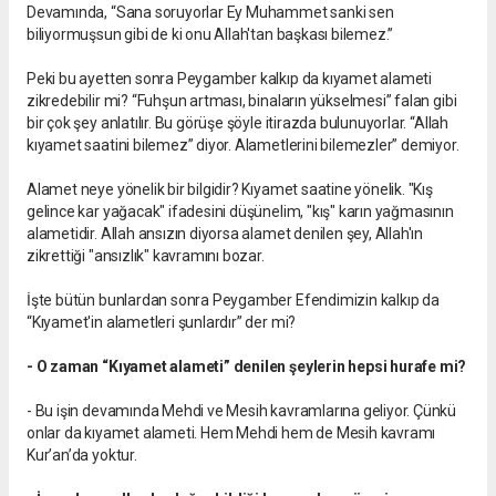
Devamında, “Sana soruyorlar Ey Muhammet sanki sen
biliyormuşsun gibi de ki onu Allah'tan başkası bilemez.”
Peki bu ayetten sonra Peygamber kalkıp da kıyamet alameti
zikredebilir mi? “Fuhşun artması, binaların yükselmesi” falan gibi
bir çok şey anlatılır. Bu görüşe şöyle itirazda bulunuyorlar. “Allah
kıyamet saatini bilemez” diyor. Alametlerini bilemezler” demiyor.
Alamet neye yönelik bir bilgidir? Kıyamet saatine yönelik. "Kış
gelince kar yağacak" ifadesini düşünelim, "kış" karın yağmasının
alametidir. Allah ansızın diyorsa alamet denilen şey, Allah'ın
zikrettiği "ansızlık" kavramını bozar.
İşte bütün bunlardan sonra Peygamber Efendimizin kalkıp da
“Kıyamet'in alametleri şunlardır” der mi?
- O zaman “Kıyamet alameti” denilen şeylerin hepsi hurafe mi?
- Bu işin devamında Mehdi ve Mesih kavramlarına geliyor. Çünkü
onlar da kıyamet alameti. Hem Mehdi hem de Mesih kavramı
Kur’an’da yoktur.