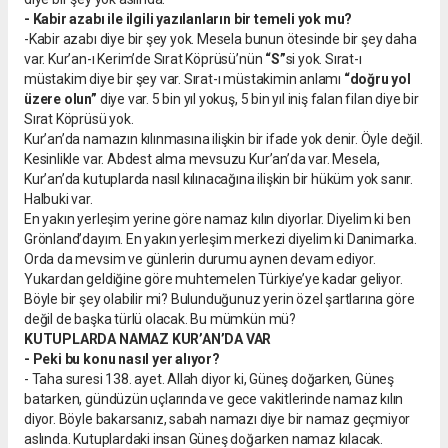
- Kabir azabı ile ilgili yazılanların bir temeli yok mu?
-Kabir azabı diye bir şey yok. Mesela bunun ötesinde bir şey daha
var. Kur’an-ı Kerim’de Sırat Köprüsü’nün
“S”
si yok. Sırat-ı
müstakim diye bir şey var. Sırat-ı müstakimin anlamı
“doğru yol
üzere olun”
diye var. 5 bin yıl yokuş, 5 bin yıl iniş falan filan diye bir
Sırat Köprüsü yok.
Kur’an’da namazın kılınmasına ilişkin bir ifade yok denir. Öyle değil.
Kesinlikle var. Abdest alma mevsuzu Kur’an’da var. Mesela,
Kur’an’da kutuplarda nasıl kılınacağına ilişkin bir hüküm yok sanır.
Halbuki var.
En yakın yerleşim yerine göre namaz kılın diyorlar. Diyelim ki ben
Grönland’dayım. En yakın yerleşim merkezi diyelim ki Danimarka.
Orda da mevsim ve günlerin durumu aynen devam ediyor.
Yukardan geldiğine göre muhtemelen Türkiye’ye kadar geliyor.
Böyle bir şey olabilir mi? Bulunduğunuz yerin özel şartlarına göre
değil de başka türlü olacak. Bu mümkün mü?
KUTUPLARDA NAMAZ KUR’AN’DA VAR
- Peki bu konu nasıl yer alıyor?
- Taha suresi 138. ayet. Allah diyor ki, Güneş doğarken, Güneş
batarken, gündüzün uçlarında ve gece vakitlerinde namaz kılın
diyor. Böyle bakarsanız, sabah namazı diye bir namaz geçmiyor
aslında. Kutuplardaki insan Güneş doğarken namaz kılacak.