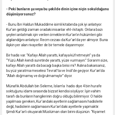
- Peki bunların şu veya bu şekilde dinin içine niçin sokulduğunu
düşünüyorsunuz?
- Bunu İbn Haldun Mukaddime isimli kitabında çok iyi anlatıyor.
Kur’an geldiği zaman oradaki inisanlar ehl-i kitaptı. Onlara bazı
şeyleri anlatmak için verilen örneklerin Kur’an’ın hükümleri gibi
algılandığını anlatıyor. Recm cezası da Kur’an’da yer almıyor. Buna
ilişkin yer alan rivayetler de bir temele dayanmıyor.
Bir hadis var. “Kafayı Allah yarattı, kafaya küfretmeyin” ya da
“Yüzü Allah kendi suretinde yarattı, yüze vurmayın.” Sorarım size,
kafayı Allah yarattı da bacağı başka birisi mi? Aslına bakarsanız,
bu yüz yaratma meselesi Tevrat’ta ve İncil’de geçiyor. Kur’an’da
“Allah doğmamış ve doğrulmamıştır” diyor.
Münafık Abdullah bin Seleme, İslam'a hadis diye 4 bin hurafe
soktuğunu idamı sırasında bizzat kendisi söylüyor. İşin vahim
tarafı da bunların hangilerinin doğru olduğu bilinmiyor. O halde
yapılması gereken, Kur'andaki ayetlerin sağlamasını hadislerle
değil, hadislerin sağlamasını Kur'an'daki ayetlerle yapmaktır.
Şimdi Kur’an’ı okuyarak Müslüman olan birini düşünün. “Kıyamet