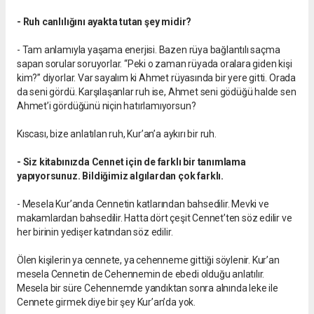
- Ruh canlılığını ayakta tutan şey midir?
- Tam anlamıyla yaşama enerjisi. Bazen rüya bağlantılı saçma
sapan sorular soruyorlar. “Peki o zaman rüyada oralara giden kişi
kim?” diyorlar. Var sayalım ki Ahmet rüyasında bir yere gitti. Orada
da seni gördü. Karşılaşanlar ruh ise, Ahmet seni gödüğü halde sen
Ahmet’i gördüğünü niçin hatırlamıyorsun?
Kıscası, bize anlatılan ruh, Kur’an’a aykırı bir ruh.
- Siz kitabınızda Cennet için de farklı bir tanımlama
yapıyorsunuz. Bildiğimiz algılardan çok farklı.
- Mesela Kur’anda Cennetin katlarından bahsedilir. Mevki ve
makamlardan bahsedilir. Hatta dört çeşit Cennet’ten söz edilir ve
her birinin yedişer katından söz edilir.
Ölen kişilerin ya cennete, ya cehenneme gittiği söylenir. Kur’an
mesela Cennetin de Cehennemin de ebedi olduğu anlatılır.
Mesela bir süre Cehennemde yandıktan sonra alnında leke ile
Cennete girmek diye bir şey Kur’an’da yok.