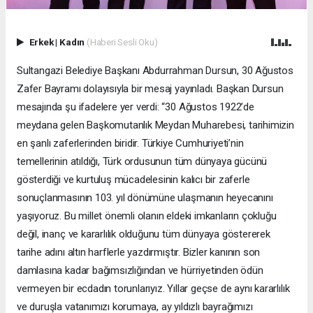
Erkek
|
Kadın
(Haberi Sesli Oku)
Sultangazi Belediye Başkanı Abdurrahman Dursun, 30 Ağustos
Zafer Bayramı dolayısıyla bir mesaj yayınladı. Başkan Dursun
mesajında şu ifadelere yer verdi: “30 Ağustos 1922’de
meydana gelen Başkomutanlık Meydan Muharebesi, tarihimizin
en şanlı zaferlerinden biridir. Türkiye Cumhuriyeti’nin
temellerinin atıldığı, Türk ordusunun tüm dünyaya gücünü
gösterdiği ve kurtuluş mücadelesinin kalıcı bir zaferle
sonuçlanmasının 103. yıl dönümüne ulaşmanın heyecanını
yaşıyoruz. Bu millet önemli olanın eldeki imkanların çokluğu
değil, inanç ve kararlılık olduğunu tüm dünyaya göstererek
tarihe adını altın harflerle yazdırmıştır. Bizler kanının son
damlasına kadar bağımsızlığından ve hürriyetinden ödün
vermeyen bir ecdadın torunlarıyız. Yıllar geçse de aynı kararlılık
ve duruşla vatanımızı korumaya, ay yıldızlı bayrağımızı