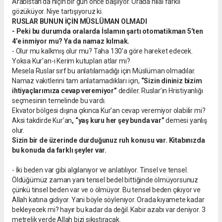
Arabistan’da niçin bir gün önce başlıyor. Orada hilal farklı
gözüküyor. Niye tartışıyoruz ki.
RUSLAR BUNUN İÇİN MÜSLÜMAN OLMADI
- Peki bu durumda oralarda İslamın şartı otomatikman 5’ten
4’e inmiyor mu? Ya da namaz kılmak.
- Olur mu kalkmış olur mu? Taha 130’a göre hareket edecek.
Yoksa Kur’an-ı Kerim kutupları atlar mı?
Mesela Ruslar sırf bu anlatılamadığı için Müslüman olmadılar.
Namaz vakitlerini tam anlatamadıkları için,
“Sizin dininiz bizim
ihtiyaçlarımıza cevap veremiyor”
dediler. Ruslar’ın Hristiyanlığı
seçmesinin temelinde bu vardı.
Ekvator bölgesi dışına çıkınca Kur’an cevap veremiyor olabilir mi?
Aksi takdirde Kur’an
, “yaş kuru her şey bunda var”
demesi yanlış
olur.
Sizin bir de üzerinde durduğunuz ruh konusu var. Kitabınızda
bu konuda da farklı şeyler var.
- İki beden var gibi algılanıyor ve anlatılıyor. Tinsel ve tensel.
Öldüğümüz zaman yani tensel bedel bittiğinde ölmüyorsunuz
çünkü tinsel beden var ve o ölmüyor. Bu tensel beden çıkıyor ve
Allah katına gidiyor. Yani böyle söyleniyor. Orada kıyamete kadar
bekleyecek mi? hayır bu kadar da değil. Kabir azabı var deniyor. 3
metrelik yerde Allah bizi sıkıştıracak.