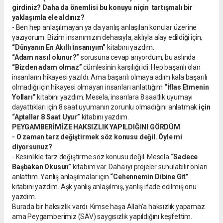
girdiniz? Daha da önemlisi bu konuyu niçin tartışmalı bir
yaklaşımla ele aldınız?
- Ben hep anlaşılmayan ya da yanlış anlaşılan konular üzerine
yazıyorum. Bizim insanımızın dehasıyla, aklıyla alay edildiği için,
“Dünyanın En Akıllı İnsanıyım”
kitabını yazdım.
“Adam nasıl olunur?”
sorusuna cevap arıyordum, bu aslında
“Bizden adam olmaz”
cümlesinin karşılığı idi. Hep başarılı olan
insanların hikayesi yazıldı. Ama başarılı olmaya adım kala başarılı
olmadığı için hikayesi olmayan insanları anlattığım
“İflas Etmenin
Yolları”
kitabını yazdım. Mesela, insanlara 8 saatlik uyumayı
dayattıkları için 8 saat uyumanın zorunlu olmadığını anlatmak
için
“Aptallar 8 Saat Uyur”
kitabını yazdım.
PEYGAMBERİMİZE HAKSIZLIK YAPILDIĞINI GÖRDÜM
- O zaman tarz değiştirmek söz konusu değil. Öyle mi
diyorsunuz?
- Kesinlikle tarz değiştirme söz konusu değil. Mesela
“Sadece
Başbakan Okusun”
kitabım var. Daha iyi projeler sunulabilir onları
anlattım. Yanlış anlaşılmalar için
“Cehennemin Dibine Git”
kitabını yazdım. Aşk yanlış anlaşılmış, yanlış ifade edilmiş onu
yazdım.
Burada bir haksızlık vardı. Kimse haşa Allah’a haksızlık yapamaz
ama Peygamberimiz (SAV) saygısızlık yapıldığını keşfettim.