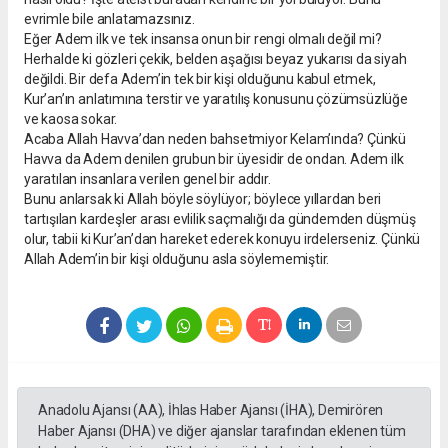
evrimle bile anlatamazsınız.
Eğer Adem ilk ve tek insansa onun bir rengi olmalı değil mi?
Herhalde ki gözleri çekik, belden aşağısı beyaz yukarısı da siyah
değildi. Bir defa Adem’in tek bir kişi olduğunu kabul etmek,
Kur’an’ın anlatımına terstir ve yaratılış konusunu çözümsüzlüğe
ve kaosa sokar.
Acaba Allah Havva’dan neden bahsetmiyor Kelam’ında? Çünkü
Havva da Adem denilen grubun bir üyesidir de ondan. Adem ilk
yaratılan insanlara verilen genel bir addır.
Bunu anlarsak ki Allah böyle söylüyor; böylece yıllardan beri
tartışılan kardeşler arası evlilik saçmalığı da gündemden düşmüş
olur, tabii ki Kur’an’dan hareket ederek konuyu irdelerseniz. Çünkü
Allah Adem’in bir kişi olduğunu asla söylememiştir.
Anadolu Ajansı (AA), İhlas Haber Ajansı (İHA), Demirören
Haber Ajansı (DHA) ve diğer ajanslar tarafından eklenen tüm