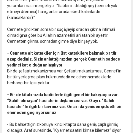
yorumlanmasını engelliyor. “Rabbinin dilediği şey (cenneti yok
etmeyi dilemesi) hariç, onlar orada ebedî kalanlardır
(kalacaklardır).”
Cennete girdikten sonra bir suç işleyip oradan çıkma ihtimali
olmadığına göre bu Allah’ın azametini anlatan bir ayettir.
Cennetten çıkma, sonradan girme diye bir şey yok.
- Cennette alt kattakiler için üst kattakilere bakmak bir tür
azap dediniz. Sizin anlattığınızdan gerçek Cennetin sadece
yedinci kat olduğu anlaşılıyor.
Bir de şefaat mekanizması var. Şefaat mekanizması, Cennet’in
bir tür yerleşme planı hükmündedir ve cehennemdekilerle
herhangi bir ilgisi yoktur.
- Bir de kitabınızda hadislerle ilgili genel bir bakış açısı var.
“Sahih olmayan” hadislerin dışlanması var. O ayrı. “Sahih
hadisler”le ilgili bir tavrınız var. Onları da yeniden şiddetli bir
elemeden geçiriyorsunuz.
- Bu bahsettiğiniz konuya ikinci kitapta daha geniş çaplı girmiş
olacağız. Araf suresinde, “Kıyamet saatini kimse bilemez” diyor.