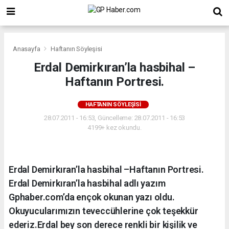
Anasayfa
Haftanın Söyleşisi
Erdal Demirkıran’la hasbihal –
Haftanın Portresi.
HAFTANIN SÖYLEŞISI
28.07.2011 - 16:53, Güncelleme: 28.07.2011 - 16:53
4199+ kez okundu.
Erdal Demirkıran’la hasbihal –Haftanın Portresi.
Erdal Demirkıran’la hasbihal adlı yazım
Gphaber.com’da ençok okunan yazı oldu.
Okuyucularımızın teveccühlerine çok teşekkür
ederiz.Erdal bey son derece renkli bir kişilik ve