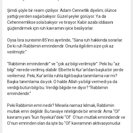
Şimdi şöyle bir resim çiziliyor. Adam Cennetlik diyelim; ölünce
yattığı yerden sağa
bakıyor. Güzel şeyler görüyor. Ya da
Cehennemlikse sola bakıyor ve tırsıyor. Kabir azabı iddiasını
güçlendirmek için ruh kavramını iyice besliyorlar.
Oysa İsra suresinin 85’inci ayetinde, “Sana ruh hakkında sorarlar.
De ki ruh Rabbimin emrindendir. Onunla ilgili ilim size çok az
verilmiştir.”
“Rabbimin emrindendir” ve “çok az bilgi verilmiştir”. Peki bu “az
bilgi” nerede verilmiş olabilir. Elbette ki Kur’an’dan başka bir yerde
verilemez. Peki, Kur’an’da ruhla ilgili başka tanımlama var mı?
Başka tanımlama da yok. O halde Allah ya bilgi vermedi ya da
verdiği bütün bilgi bu. Verdiği bilgide ne diyor? “Rabbimin
emrindendir.”
Peki Rabbimin emri nedir? Mesela namaz kılmak, Rabbimin
mutlak emri değildir. Bu tavsiye niteliğinde bir emirdir. Ama “Ol”
kavramı yani “kün feyekün”deki “Ol” O'nun mutlak emrindendir ve
O'nun emrinden olan da işte bu "Ol" kavramının aktivasyonudur.