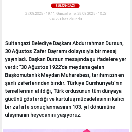
SULTANGAZI
27.08.2025 - 19:11, Güncelleme: 29.08.2025 - 10:23
24272+ kez okundu.
Sultangazi Belediye Başkanı Abdurrahman Dursun,
30 Ağustos Zafer Bayramı dolayısıyla bir mesaj
yayınladı. Başkan Dursun mesajında şu ifadelere yer
verdi: “30 Ağustos 1922’de meydana gelen
Başkomutanlık Meydan Muharebesi, tarihimizin en
şanlı zaferlerinden biridir. Türkiye Cumhuriyeti’nin
temellerinin atıldığı, Türk ordusunun tüm dünyaya
gücünü gösterdiği ve kurtuluş mücadelesinin kalıcı
bir zaferle sonuçlanmasının 103. yıl dönümüne
ulaşmanın heyecanını yaşıyoruz.