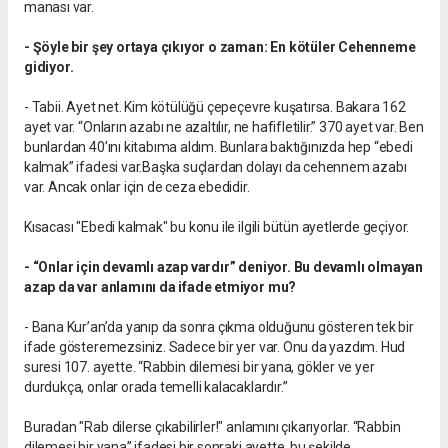
manası var.
- Şöyle bir şey ortaya çıkıyor o zaman: En kötüler Cehenneme
gidiyor.
- Tabii. Ayet net. Kim kötülüğü çepeçevre kuşatırsa. Bakara 162
ayet var. “Onların azabı ne azaltılır, ne hafifletilir.” 370 ayet var. Ben
bunlardan 40’ını kitabıma aldım. Bunlara baktığınızda hep “ebedi
kalmak” ifadesi var.Başka suçlardan dolayı da cehennem azabı
var. Ancak onlar için de ceza ebedidir.
Kısacası "Ebedi kalmak" bu konu ile ilgili bütün ayetlerde geçiyor.
- “Onlar için devamlı azap vardır” deniyor. Bu devamlı olmayan
azap da var anlamını da ifade etmiyor mu?
- Bana Kur’an’da yanıp da sonra çıkma olduğunu gösteren tek bir
ifade gösteremezsiniz. Sadece bir yer var. Onu da yazdım. Hud
suresi 107. ayette. “Rabbin dilemesi bir yana, gökler ve yer
durdukça, onlar orada temelli kalacaklardır.”
Buradan "Rab dilerse çıkabilirler!" anlamını çıkarıyorlar. “Rabbin
dilemesi bir yana” ifadesi bir sonraki ayette, bu şekilde