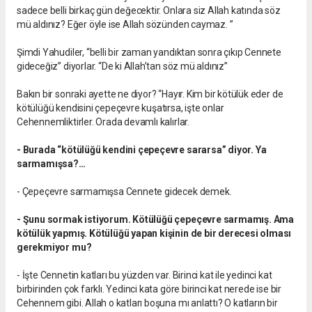
sadece belli birkaç gün değecektir. Onlara siz Allah katında söz
mü aldınız? Eğer öyle ise Allah sözünden caymaz. ”
Şimdi Yahudiler, “belli bir zaman yandıktan sonra çıkıp Cennete
gideceğiz” diyorlar. “De ki Allah’tan söz mü aldınız”
Bakın bir sonraki ayette ne diyor? “Hayır. Kim bir kötülük eder de
kötülüğü kendisini çepeçevre kuşatırsa, işte onlar
Cehennemliktirler. Orada devamlı kalırlar.
- Burada “kötülüğü kendini çepeçevre sararsa” diyor. Ya
sarmamışsa?…
- Çepeçevre sarmamışsa Cennete gidecek demek.
- Şunu sormak istiyorum. Kötülüğü çepeçevre sarmamış. Ama
kötülük yapmış. Kötülüğü yapan kişinin de bir derecesi olması
gerekmiyor mu?
- İşte Cennetin katları bu yüzden var. Birinci kat ile yedinci kat
birbirinden çok farklı. Yedinci kata göre birinci kat nerede ise bir
Cehennem gibi. Allah o katları boşuna mı anlattı? O katların bir