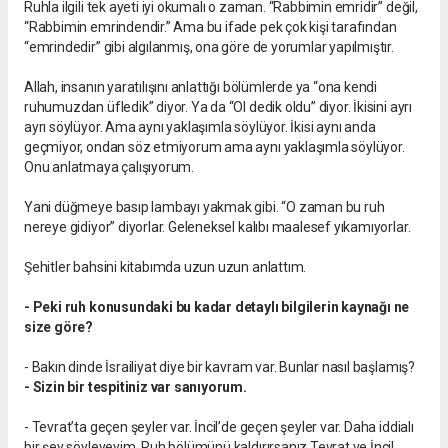
Ruhla ilgili tek ayeti iyi okumalı o zaman. “Rabbimin emridir” değil,
“Rabbimin emrindendir.” Ama bu ifade pek çok kişi tarafından
“emrindedir” gibi algılanmış, ona göre de yorumlar yapılmıştır.
Allah, insanın yaratılışını anlattığı bölümlerde ya “ona kendi
ruhumuzdan üfledik” diyor. Ya da “Ol dedik oldu” diyor. İkisini ayrı
ayrı söylüyor. Ama aynı yaklaşımla söylüyor. İkisi aynı anda
geçmiyor, ondan söz etmiyorum ama aynı yaklaşımla söylüyor.
Onu anlatmaya çalışıyorum.
Yani düğmeye basıp lambayı yakmak gibi. “O zaman bu ruh
nereye gidiyor” diyorlar. Geleneksel kalıbı maalesef yıkamıyorlar.
Şehitler bahsini kitabımda uzun uzun anlattım.
- Peki ruh konusundaki bu kadar detaylı bilgilerin kaynağı ne
size göre?
- Bakın dinde İsrailiyat diye bir kavram var. Bunlar nasıl başlamış?
- Sizin bir tespitiniz var sanıyorum.
- Tevrat’ta geçen şeyler var. İncil’de geçen şeyler var. Daha iddialı
bir şey söyleyeyim. Ruh bölümünü kaldırırsanız Tevrat ve İncil