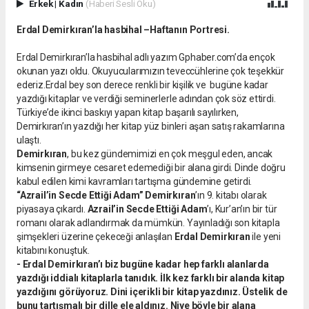
Erkek
|
Kadın
(Haberi Sesli Oku)
Erdal Demirkıran’la hasbihal –Haftanın Portresi.
Erdal Demirkıran’la hasbihal adlı yazım Gphaber.com’da ençok
okunan yazı oldu. Okuyucularımızın teveccühlerine çok teşekkür
ederiz.Erdal bey son derece renkli bir kişilik ve bugüne kadar
yazdığı kitaplar ve verdiği seminerlerle adından çok söz ettirdi.
Türkiye’de ikinci baskıyı yapan kitap başarılı sayılırken,
Demirkıran’ın yazdığı her kitap yüz binleri aşan satış rakamlarına
ulaştı.
Demirkıran
, bu kez gündemimizi en çok meşgul eden, ancak
kimsenin girmeye cesaret edemediği bir alana girdi. Dinde doğru
kabul edilen kimi kavramları tartışma gündemine getirdi.
“Azrail’in Secde Ettiği Adam” Demirkıran
’ın 9. kitabı olarak
piyasaya çıkardı.
Azrail’in Secde Ettiği Adam
’ı, Kur’an’ın bir tür
romanı olarak adlandırmak da mümkün. Yayınladığı son kitapla
şimşekleri üzerine çekeceği anlaşılan
Erdal Demirkıran
ile yeni
kitabını konuştuk.
- Erdal Demirkıran’ı biz bugüne kadar hep farklı alanlarda
yazdığı iddialı kitaplarla tanıdık. İlk kez farklı bir alanda kitap
yazdığını görüyoruz. Dini içerikli bir kitap yazdınız. Üstelik de
bunu tartışmalı bir dille ele aldınız. Niye böyle bir alana