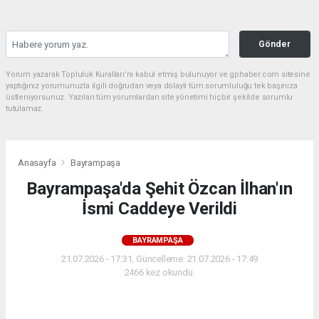
Gönder
Yorum yazarak Topluluk Kuralları’nı kabul etmiş bulunuyor ve gphaber.com sitesine
yaptığınız yorumunuzla ilgili doğrudan veya dolaylı tüm sorumluluğu tek başınıza
üstleniyorsunuz. Yazılan tüm yorumlardan site yönetimi hiçbir şekilde sorumlu
tutulamaz.
Anasayfa
Bayrampaşa
Bayrampaşa'da Şehit Özcan İlhan'ın
İsmi Caddeye Verildi
BAYRAMPAŞA
21.07.2026 - 17:31, Güncelleme: 21.07.2026 - 17:49
2466 kez okundu.