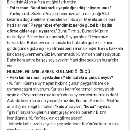
Birilerinin Allah’a iftira ettiğini fark ettim.
- Enteresan. Nasıl haksızlık yapıldığını düşünüyorsunuz?
- Yanlış şu idi. Sözleri Peygamberimize ait ama içeriği Allah
kelamı olduğu belirtilen hadisler var. Bu ayrı. Mesela bir de bazı
hadisler var.
“Peygamber efendimiz nerde güzel bir kadın
görse gider eşi ile yatardı.”
Bunu Tirmizi, Buhari, Müslim
naklediyor. Bence buna inanmak, Peygamber Efendimize
haksızlıktır. Bakın, evimin altındaki bir bakkalın güzel bir kadın
gördüğünde gidip eşi ile yatması beni rahatsız eder. Ben o bakkala
bir daha güvenmem. Biz Muhammedü’l-Emin’den bahsediyoruz.
Daha konsantre bir şey söyleyeyim. Yani dine sokulan hurafeler
var.
HURAFELERİ AYIKLARKEN KULLANDIĞI ÖLÇÜ
- Peki bunları nasıl ayıkladınız? Elinizdeki ölçünüz neydi?
- Kur’an-ı Kerim’e uymayan hiçbir ölçünün peygambere de
uymayacağını biliyorum. Kur’an-ı Kerim’de temeli olmayan bir
şeyin de Peygamberimiz tarafından söylenmesi mümkün değil.
Aslında bizim şu anda yaşadığımız din, Kur’an-ı Kerim’de Allah’ın
anlattığı din değil, bir takım
“kutup”
sayılan,
“hoca”
sayılan,
“gavs”
sayılan kişilerin anlattığı şeylerden ibarettir. Bizim
inandığımız, Kur’an’daki din değil maalesef.
- Mesela kabir azabı diye bir şey anlatılıyor. Kur’an’da kabir azabı
diye bir şey yok aslında.