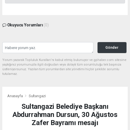
Okuyucu Yorumları
(0)
Gönder
Yorum yazarak Topluluk Kuralları’nı kabul etmiş bulunuyor ve gphaber.com sitesine
yaptığınız yorumunuzla ilgili doğrudan veya dolaylı tüm sorumluluğu tek başınıza
üstleniyorsunuz. Yazılan tüm yorumlardan site yönetimi hiçbir şekilde sorumlu
tutulamaz.
Anasayfa
Sultangazi
Sultangazi Belediye Başkanı
Abdurrahman Dursun, 30 Ağustos
Zafer Bayramı mesajı