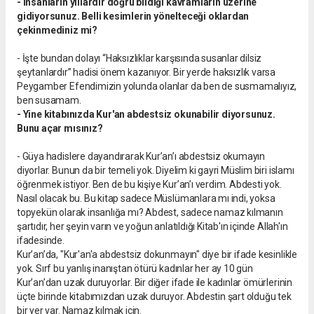
- İnsanların yıllardır doğru bildiği kavramların üzerine
gidiyorsunuz. Belli kesimlerin yönelteceği oklardan
çekinmediniz mi?
- İşte bundan dolayı “Haksızlıklar karşısında susanlar dilsiz
şeytanlardır” hadisi önem kazanıyor. Bir yerde haksızlık varsa
Peygamber Efendimizin yolunda olanlar da ben de susmamalıyız,
ben susamam.
- Yine kitabınızda Kur'an abdestsiz okunabilir diyorsunuz.
Bunu açar mısınız?
- Güya hadislere dayandırarak Kur’an’ı abdestsiz okumayın
diyorlar. Bunun da bir temeli yok. Diyelim ki gayri Müslim biri islamı
öğrenmek istiyor. Ben de bu kişiye Kur’an’ı verdim. Abdesti yok.
Nasıl olacak bu. Bu kitap sadece Müslümanlara mı indi, yoksa
topyekün olarak insanlığa mı? Abdest, sadece namaz kılmanın
şartıdır, her şeyin varın ve yoğun anlatıldığı Kitab'ın içinde Allah'ın
ifadesinde.
Kur’an’da, "Kur'an'a abdestsiz dokunmayın" diye bir ifade kesinlikle
yok. Sırf bu yanlış inanıştan ötürü kadınlar her ay 10 gün
Kur’an’dan uzak duruyorlar. Bir diğer ifade ile kadınlar ömürlerinin
üçte birinde kitabımızdan uzak duruyor. Abdestin şart olduğu tek
bir yer var. Namaz kılmak için.