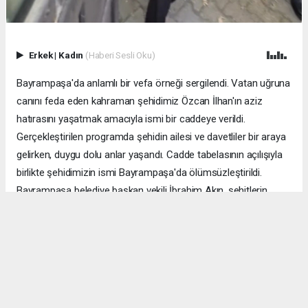
Erkek
|
Kadın
(Haberi Sesli Oku)
Bayrampaşa'da anlamlı bir vefa örneği sergilendi. Vatan uğruna
canını feda eden kahraman şehidimiz Özcan İlhan'ın aziz
hatırasını yaşatmak amacıyla ismi bir caddeye verildi.
Gerçekleştirilen programda şehidin ailesi ve davetliler bir araya
gelirken, duygu dolu anlar yaşandı. Cadde tabelasının açılışıyla
birlikte şehidimizin ismi Bayrampaşa'da ölümsüzleştirildi.
Bayrampaşa belediye başkan vekili İbrahim Akın, şehitlerin
emanetine sahip çıkmanın millet olarak en önemli
sorumluluklardan biri olduğunu vurgulayarak, bu anlamlı
çalışmanın gelecek nesillere vatan sevgisini ve kahramanlık
ruhunu aktarması temennisinde bulundu. Program, şehit
ailesine gösterilen ilgi ve destekle sona ererken, katılımcılar
şehit Özcan İlhan'ı rahmet ve minnetle andı. Allah tüm