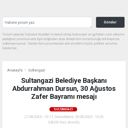
Gönder
Yorum yazarak Topluluk Kuralları’nı kabul etmiş bulunuyor ve gphaber.com sitesine
yaptığınız yorumunuzla ilgili doğrudan veya dolaylı tüm sorumluluğu tek başınıza
üstleniyorsunuz. Yazılan tüm yorumlardan site yönetimi hiçbir şekilde sorumlu
tutulamaz.
Anasayfa
Sultangazi
Sultangazi Belediye Başkanı
Abdurrahman Dursun, 30 Ağustos
Zafer Bayramı mesajı
SULTANGAZI
27.08.2025 - 19:11, Güncelleme: 29.08.2025 - 10:23
24265+ kez okundu.