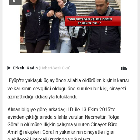
Erkek
|
Kadın
(Haberi Sesli Oku)
Eyüp
'te yaklaşık üç ay önce silahla öldürülen kişinin karısı
ve karısının sevgilisi olduğu öne sürülen bir kişi, cinayeti
azmettirdiği iddiasıyla tutuklandı.
Alınan bilgiye göre, arkadaşı İ.D. ile 13 Ekim 2015'te
evinden çıktığı sırada silahla vurulan Necmettin Tolga
Göral'ın ölümüne ilişkin çalışma yürüten Cinayet Büro
Amirliği ekipleri, Göral'ın yakınlarının cinayetle ilgisi
olabileceği ihtimali üzerinde yoğunlaştı.