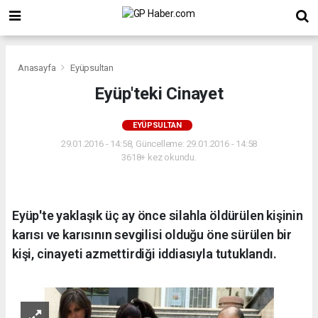
Anasayfa
Eyüpsultan
Eyüp'teki Cinayet
EYÜPSULTAN
29.01.2016 - 14:58, Güncelleme: 29.01.2016 - 14:58
3618+ kez okundu.
Eyüp'te yaklaşık üç ay önce silahla öldürülen kişinin
karısı ve karısının sevgilisi olduğu öne sürülen bir
kişi, cinayeti azmettirdiği iddiasıyla tutuklandı.