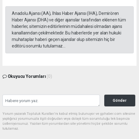
Anadolu Ajansı (AA), İhlas Haber Ajansı (İHA), Demirören
Haber Ajansı (DHA) ve diğer ajanslar tarafından eklenen tüm
haberler, sitemizin editörlerinin müdahalesi olmadan ajans
kanallarından çekilmektedir. Bu haberlerde yer alan hukuki
muhataplar haberi geçen ajanslar olup sitemizin hiç bir
editörü sorumlu tutulamaz...
Okuyucu Yorumları
(0)
Gönder
Yorum yazarak Topluluk Kuralları’nı kabul etmiş bulunuyor ve gphaber.com sitesine
yaptığınız yorumunuzla ilgili doğrudan veya dolaylı tüm sorumluluğu tek başınıza
üstleniyorsunuz. Yazılan tüm yorumlardan site yönetimi hiçbir şekilde sorumlu
tutulamaz.