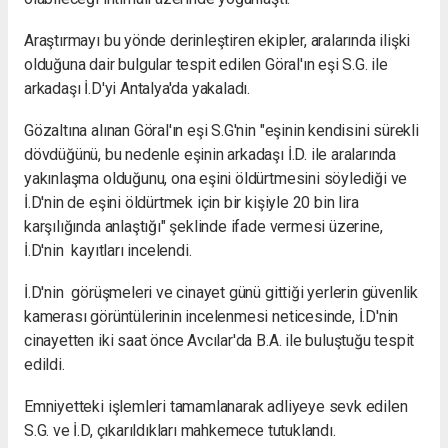
Araştırmayı bu yönde derinleştiren ekipler, aralarında ilişki
olduğuna dair bulgular tespit edilen Göral'ın eşi S.G. ile
arkadaşı İ.D'yi
Antalya
'da yakaladı.
Gözaltına alınan Göral'ın eşi S.G'nin "eşinin kendisini sürekli
dövdüğünü, bu nedenle eşinin arkadaşı İ.D. ile aralarında
yakınlaşma olduğunu, ona eşini öldürtmesini söylediği ve
İ.D'nin de eşini öldürtmek için bir kişiyle 20 bin lira
karşılığında anlaştığı" şeklinde ifade vermesi üzerine,
İ.D'nin kayıtları incelendi.
İ.D'nin görüşmeleri ve cinayet günü gittiği yerlerin güvenlik
kamerası görüntülerinin incelenmesi neticesinde, İ.D'nin
cinayetten iki saat önce
Avcılar
'da B.A. ile buluştuğu tespit
edildi.
Emniyetteki işlemleri tamamlanarak adliyeye sevk edilen
S.G. ve İ.D, çıkarıldıkları mahkemece tutuklandı.