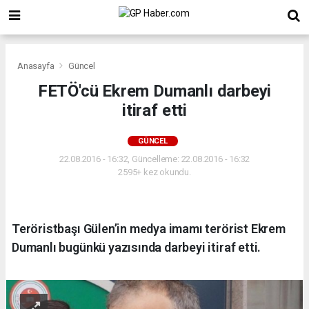
Anasayfa
Güncel
FETÖ'cü Ekrem Dumanlı darbeyi
itiraf etti
GÜNCEL
22.08.2016 - 16:32, Güncelleme: 22.08.2016 - 16:32
2595+ kez okundu.
Teröristbaşı Gülen’in medya imamı terörist Ekrem
Dumanlı bugünkü yazısında darbeyi itiraf etti.