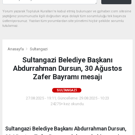
Yorum yazarak Topluluk Kuralları’nı kabul etmiş bulunuyor ve gphaber.com sitesine
yaptığınız yorumunuzla ilgili doğrudan veya dolaylı tüm sorumluluğu tek başınıza
üstleniyorsunuz. Yazılan tüm yorumlardan site yönetimi hiçbir şekilde sorumlu
tutulamaz.
Anasayfa
Sultangazi
Sultangazi Belediye Başkanı
Abdurrahman Dursun, 30 Ağustos
Zafer Bayramı mesajı
SULTANGAZI
27.08.2025 - 19:11, Güncelleme: 29.08.2025 - 10:23
24275+ kez okundu.
Sultangazi Belediye Başkanı Abdurrahman Dursun,