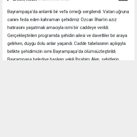
Bayrampaşa'da anlamlı bir vefa örneği sergilendi. Vatan uğruna
canını feda eden kahraman şehidimiz Özcan İlhan'ın aziz
hatırasını yaşatmak amacıyla ismi bir caddeye verildi.
Gerçekleştirilen programda şehidin ailesi ve davetliler bir araya
gelirken, duygu dolu anlar yaşandı. Cadde tabelasının açılışıyla
birlikte şehidimizin ismi Bayrampaşa'da ölümsüzleştirildi.
Bayrampaşa belediye başkan vekili İbrahim Akın, şehitlerin
emanetine sahip çıkmanın millet olarak en önemli
sorumluluklardan biri olduğunu vurgulayarak, bu anlamlı
çalışmanın gelecek nesillere vatan sevgisini ve kahramanlık
ruhunu aktarması temennisinde bulundu. Program, şehit
ailesine gösterilen ilgi ve destekle sona ererken, katılımcılar
şehit Özcan İlhan'ı rahmet ve minnetle andı. Allah tüm
şehitlerimize rahmet eylesin. Mekânları cennet olsun.