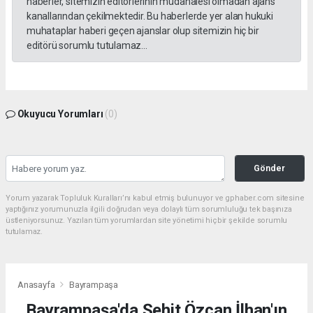
haberler, sitemizin editörlerinin müdahalesi olmadan ajans
kanallarından çekilmektedir. Bu haberlerde yer alan hukuki
muhataplar haberi geçen ajanslar olup sitemizin hiç bir
editörü sorumlu tutulamaz...
Okuyucu Yorumları
(0)
Gönder
Yorum yazarak Topluluk Kuralları’nı kabul etmiş bulunuyor ve gphaber.com sitesine
yaptığınız yorumunuzla ilgili doğrudan veya dolaylı tüm sorumluluğu tek başınıza
üstleniyorsunuz. Yazılan tüm yorumlardan site yönetimi hiçbir şekilde sorumlu
tutulamaz.
Anasayfa
Bayrampaşa
Bayrampaşa'da Şehit Özcan İlhan'ın