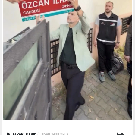
Erkek
|
Kadın
(Haberi Sesli Oku)