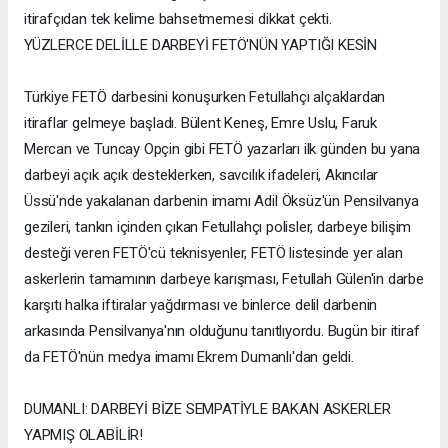
itirafçıdan tek kelime bahsetmemesi dikkat çekti.
YÜZLERCE DELİLLE DARBEYİ FETÖ'NÜN YAPTIĞI KESİN
Türkiye FETÖ darbesini konuşurken Fetullahçı alçaklardan
itiraflar gelmeye başladı. Bülent Keneş, Emre Uslu, Faruk
Mercan ve Tuncay Opçin gibi FETÖ yazarları ilk günden bu yana
darbeyi açık açık desteklerken, savcılık ifadeleri, Akıncılar
Üssü'nde yakalanan darbenin imamı Adil Öksüz'ün Pensilvanya
gezileri, tankın içinden çıkan Fetullahçı polisler, darbeye bilişim
desteği veren FETÖ'cü teknisyenler, FETÖ listesinde yer alan
askerlerin tamamının darbeye karışması, Fetullah Gülen'in darbe
karşıtı halka iftiralar yağdırması ve binlerce delil darbenin
arkasında Pensilvanya'nın olduğunu tanıtlıyordu. Bugün bir itiraf
da FETÖ'nün medya imamı Ekrem Dumanlı'dan geldi.
DUMANLI: DARBEYİ BİZE SEMPATİYLE BAKAN ASKERLER
YAPMIŞ OLABİLİR!