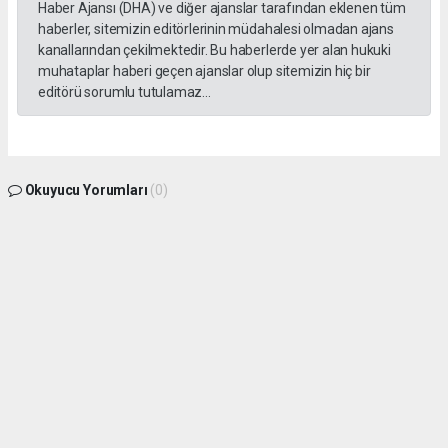
Haber Ajansı (DHA) ve diğer ajanslar tarafından eklenen tüm
haberler, sitemizin editörlerinin müdahalesi olmadan ajans
kanallarından çekilmektedir. Bu haberlerde yer alan hukuki
muhataplar haberi geçen ajanslar olup sitemizin hiç bir
editörü sorumlu tutulamaz...
Okuyucu Yorumları
(0)
Gönder
Yorum yazarak Topluluk Kuralları’nı kabul etmiş bulunuyor ve gphaber.com sitesine
yaptığınız yorumunuzla ilgili doğrudan veya dolaylı tüm sorumluluğu tek başınıza
üstleniyorsunuz. Yazılan tüm yorumlardan site yönetimi hiçbir şekilde sorumlu
tutulamaz.