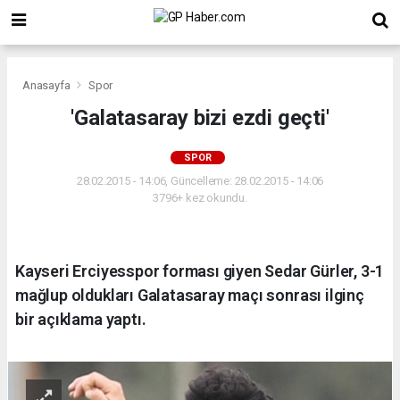
Anasayfa
Spor
'Galatasaray bizi ezdi geçti'
SPOR
28.02.2015 - 14:06, Güncelleme: 28.02.2015 - 14:06
3796+ kez okundu.
Kayseri Erciyesspor forması giyen Sedar Gürler, 3-1
mağlup oldukları Galatasaray maçı sonrası ilginç
bir açıklama yaptı.