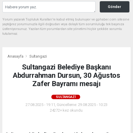
Gönder
Yorum yazarak Topluluk Kuralları’nı kabul etmiş bulunuyor ve gphaber.com sitesine
yaptığınız yorumunuzla ilgili doğrudan veya dolaylı tüm sorumluluğu tek başınıza
üstleniyorsunuz. Yazılan tüm yorumlardan site yönetimi hiçbir şekilde sorumlu
tutulamaz.
Anasayfa
Sultangazi
Sultangazi Belediye Başkanı
Abdurrahman Dursun, 30 Ağustos
Zafer Bayramı mesajı
SULTANGAZI
27.08.2025 - 19:11, Güncelleme: 29.08.2025 - 10:23
24272+ kez okundu.