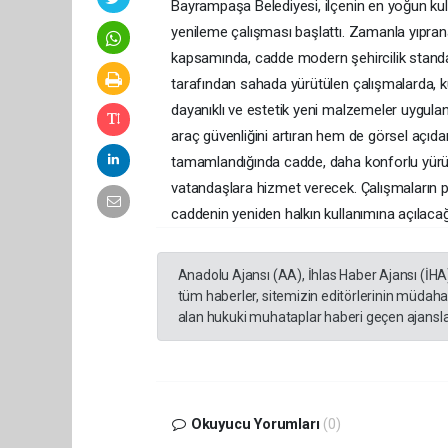
Bayrampaşa Belediyesi, ilçenin en yoğun kull
yenileme çalışması başlattı. Zamanla yıpran
kapsamında, cadde modern şehircilik standar
tarafından sahada yürütülen çalışmalarda,
dayanıklı ve estetik yeni malzemeler uygulan
araç güvenliğini artıran hem de görsel açıda
tamamlandığında cadde, daha konforlu yürüyüş
vatandaşlara hizmet verecek. Çalışmaların
caddenin yeniden halkın kullanımına açılacağı 
Anadolu Ajansı (AA), İhlas Haber Ajansı (İHA
tüm haberler, sitemizin editörlerinin müdaha
alan hukuki muhataplar haberi geçen ajanslar
Okuyucu Yorumları
(0)