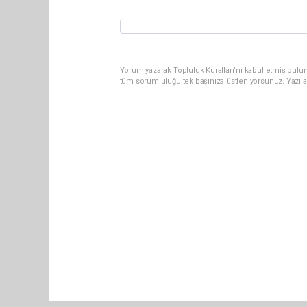
Yorum yazarak Topluluk Kuralları’nı kabul etmiş bulun
tüm sorumluluğu tek başınıza üstleniyorsunuz. Yazıla