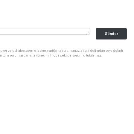
Gönder
uyor ve gphaber.com sitesine yaptığınız yorumunuzla ilgili doğrudan veya dolaylı
n tüm yorumlardan site yönetimi hiçbir şekilde sorumlu tutulamaz.