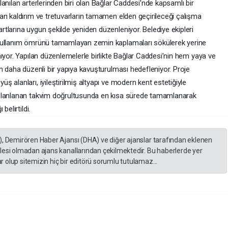
anılan arterlerinden biri olan Bağlar Caddesi’nde kapsamlı bir
an kaldırım ve tretuvarların tamamen elden geçirileceği çalışma
tlarına uygun şekilde yeniden düzenleniyor. Belediye ekipleri
 kullanım ömrünü tamamlayan zemin kaplamaları sökülerek yerine
ıyor. Yapılan düzenlemelerle birlikte Bağlar Caddesi’nin hem yaya ve
n daha düzenli bir yapıya kavuşturulması hedefleniyor. Proje
 alanları, iyileştirilmiş altyapı ve modern kent estetiğiyle
 planlanan takvim doğrultusunda en kısa sürede tamamlanarak
belirtildi.
), Demirören Haber Ajansı (DHA) ve diğer ajanslar tarafından eklenen
lesi olmadan ajans kanallarından çekilmektedir. Bu haberlerde yer
 olup sitemizin hiç bir editörü sorumlu tutulamaz...