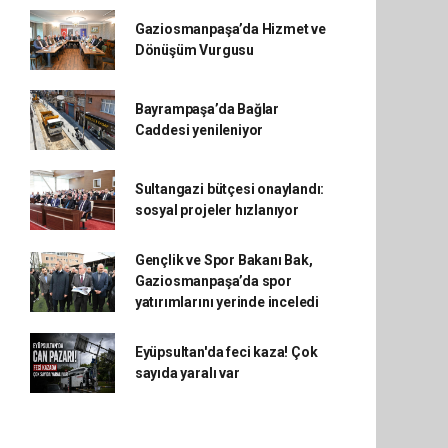
Gaziosmanpaşa’da Hizmet ve
Dönüşüm Vurgusu
Bayrampaşa’da Bağlar
Caddesi yenileniyor
Sultangazi bütçesi onaylandı:
sosyal projeler hızlanıyor
Gençlik ve Spor Bakanı Bak,
Gaziosmanpaşa’da spor
yatırımlarını yerinde inceledi
Eyüpsultan'da feci kaza! Çok
sayıda yaralı var