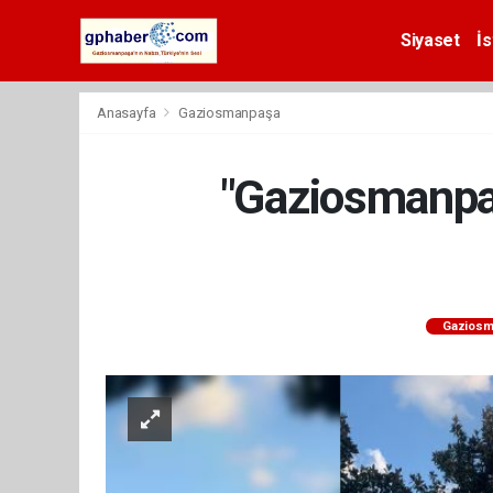
Siyaset
İs
Anasayfa
Gaziosmanpaşa
"Gaziosmanpaş
Gaziosm