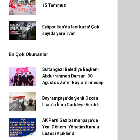
15 Temmuz
Eyüpsultan'da feci kaza! Çok
sayıda yaralı var
En Çok Okunanlar
Sultangazi Belediye Başkanı
Abdurrahman Dursun, 30
Ağustos Zafer Bayramı mesajı
Bayrampaşa'da Şehit Özcan
İlhan'ın İsmi Caddeye Verildi
AK Parti Gaziosmanpaşa’da
Yeni Dönem: Yönetim Kurulu
Listesi Açıklandı