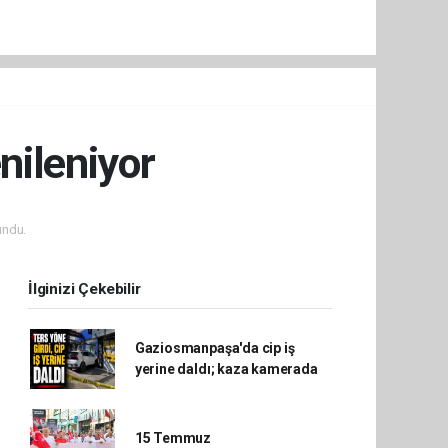
nileniyor
undu.
İlginizi Çekebilir
Gaziosmanpaşa'da cip iş
yerine daldı; kaza kamerada
15 Temmuz