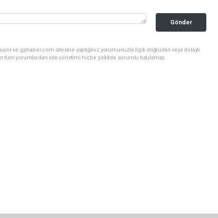
Gönder
uyor ve gphaber.com sitesine yaptığınız yorumunuzla ilgili doğrudan veya dolaylı
n tüm yorumlardan site yönetimi hiçbir şekilde sorumlu tutulamaz.