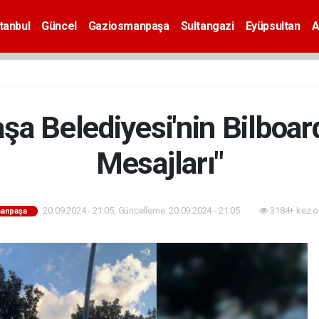
tanbul
Güncel
Gaziosmanpaşa
Sultangazi
Eyüpsultan
A
a Belediyesi'nin Bilboard
Mesajları"
20.09.2024 - 21:05, Güncelleme: 20.09.2024 - 21:05
3184+ kez o
anpaşa