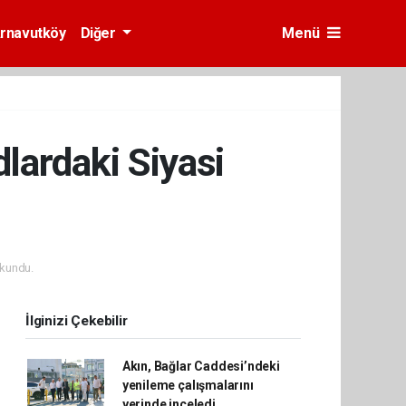
rnavutköy
Diğer
Menü
lardaki Siyasi
kundu.
İlginizi Çekebilir
Akın, Bağlar Caddesi’ndeki
yenileme çalışmalarını
yerinde inceledi