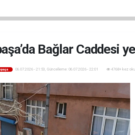
şa’da Bağlar Caddesi ye
06.07.2026 - 21:53, Güncelleme: 06.07.2026 - 22:01
4768+ kez ok
mpaşa