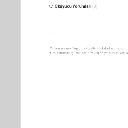
Okuyucu Yorumları
(0)
Yorum yazarak Topluluk Kuralları’nı kabul etmiş bulun
tüm sorumluluğu tek başınıza üstleniyorsunuz. Yazıla