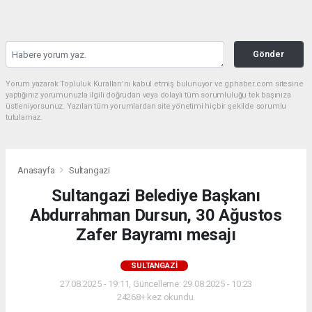
Gönder
Yorum yazarak Topluluk Kuralları’nı kabul etmiş bulunuyor ve gphaber.com sitesine
yaptığınız yorumunuzla ilgili doğrudan veya dolaylı tüm sorumluluğu tek başınıza
üstleniyorsunuz. Yazılan tüm yorumlardan site yönetimi hiçbir şekilde sorumlu
tutulamaz.
Anasayfa
Sultangazi
Sultangazi Belediye Başkanı
Abdurrahman Dursun, 30 Ağustos
Zafer Bayramı mesajı
SULTANGAZI
27.08.2025 - 19:11, Güncelleme: 29.08.2025 - 10:23
24268+ kez okundu.