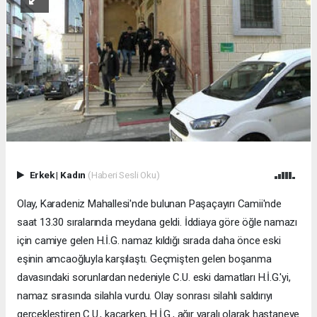
Erkek
|
Kadın
(Haberi Sesli Oku)
Olay, Karadeniz Mahallesi'nde bulunan Paşaçayırı Camii'nde
saat 13.30 sıralarında meydana geldi. İddiaya göre öğle namazı
için camiye gelen H.İ.G. namaz kıldığı sırada daha önce eski
eşinin amcaoğluyla karşılaştı. Geçmişten gelen boşanma
davasındaki sorunlardan nedeniyle C.U. eski damatları H.İ.G.'yi,
namaz sırasında silahla vurdu. Olay sonrası silahlı saldırıyı
gerçekleştiren C.U., kaçarken, H.İ.G., ağır yaralı olarak hastaneye