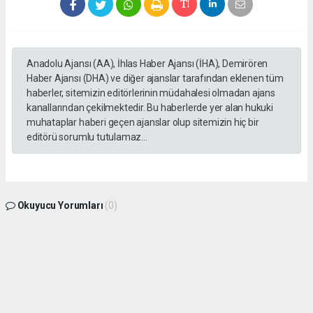
Anadolu Ajansı (AA), İhlas Haber Ajansı (İHA), Demirören
Haber Ajansı (DHA) ve diğer ajanslar tarafından eklenen tüm
haberler, sitemizin editörlerinin müdahalesi olmadan ajans
kanallarından çekilmektedir. Bu haberlerde yer alan hukuki
muhataplar haberi geçen ajanslar olup sitemizin hiç bir
editörü sorumlu tutulamaz...
Okuyucu Yorumları
(0)
Gönder
Yorum yazarak Topluluk Kuralları’nı kabul etmiş bulunuyor ve gphaber.com sitesine
yaptığınız yorumunuzla ilgili doğrudan veya dolaylı tüm sorumluluğu tek başınıza
üstleniyorsunuz. Yazılan tüm yorumlardan site yönetimi hiçbir şekilde sorumlu