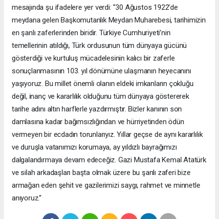
mesajında şu ifadelere yer verdi: “30 Ağustos 1922’de
meydana gelen Başkomutanlık Meydan Muharebesi, tarihimizin
en şanlı zaferlerinden biridir. Türkiye Cumhuriyeti’nin
temellerinin atıldığı, Türk ordusunun tüm dünyaya gücünü
gösterdiği ve kurtuluş mücadelesinin kalıcı bir zaferle
sonuçlanmasının 103. yıl dönümüne ulaşmanın heyecanını
yaşıyoruz. Bu millet önemli olanın eldeki imkanların çokluğu
değil, inanç ve kararlılık olduğunu tüm dünyaya göstererek
tarihe adını altın harflerle yazdırmıştır. Bizler kanının son
damlasına kadar bağımsızlığından ve hürriyetinden ödün
vermeyen bir ecdadın torunlarıyız. Yıllar geçse de aynı kararlılık
ve duruşla vatanımızı korumaya, ay yıldızlı bayrağımızı
dalgalandırmaya devam edeceğiz. Gazi Mustafa Kemal Atatürk
ve silah arkadaşları başta olmak üzere bu şanlı zaferi bize
armağan eden şehit ve gazilerimizi saygı, rahmet ve minnetle
anıyoruz.”