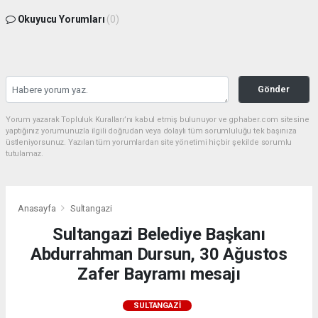
Okuyucu Yorumları
(0)
Gönder
Yorum yazarak Topluluk Kuralları’nı kabul etmiş bulunuyor ve gphaber.com sitesine
yaptığınız yorumunuzla ilgili doğrudan veya dolaylı tüm sorumluluğu tek başınıza
üstleniyorsunuz. Yazılan tüm yorumlardan site yönetimi hiçbir şekilde sorumlu
tutulamaz.
Anasayfa
Sultangazi
Sultangazi Belediye Başkanı
Abdurrahman Dursun, 30 Ağustos
Zafer Bayramı mesajı
SULTANGAZI