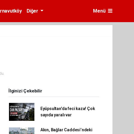
rnavutköy
Diğer
Menü
du.
İlginizi Çekebilir
Eyüpsultan'da feci kaza! Çok
sayıda yaralı var
Akın, Bağlar Caddesi’ndeki