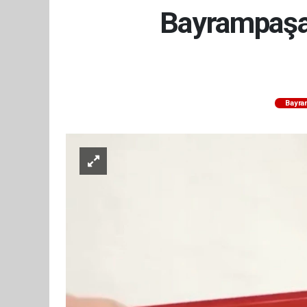
Bayrampaşa'
Bayra