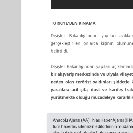
TÜRKİYE'DEN KINAMA
Dışişler Bakanlığı'ndan yapılan açıkl
gerçekleştirilen onlarca kişinin ölümü
belirtildi.
Dışişler Bakanlığından yapılan açıklamada 
bir alışveriş merkezinde ve Diyala vilaye
neden olan terörist saldırıları şiddetle
yaralılara acil şifa, dost ve kardeş Irak
yürütmekte olduğu mücadeleye kararlılık
Anadolu Ajansı (AA), İhlas Haber Ajansı (İHA
tüm haberler, sitemizin editörlerinin müdaha
alan hukuki muhataplar haberi geçen ajanslar