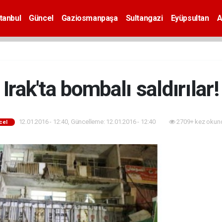
tanbul
Güncel
Gaziosmanpaşa
Sultangazi
Eyüpsultan
A
Irak'ta bombalı saldırılar!
12.01.2016 - 12:40, Güncelleme: 12.01.2016 - 12:40
2709+ kez okun
cel