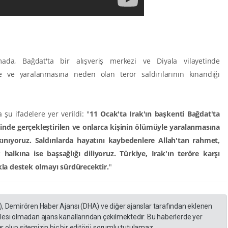
amada, Bağdat'ta bir alışveriş merkezi ve Diyala vilayetinde
ne ve yaralanmasına neden olan terör saldırılarının kınandığı
şu ifadelere yer verildi: "
11 Ocak'ta Irak'ın başkenti Bağdat'ta
tinde gerçekleştirilen ve onlarca kişinin ölümüyle yaralanmasına
 kınıyoruz. Saldırılarda hayatını kaybedenlere Allah'tan rahmet,
 halkına ise başsağlığı diliyoruz. Türkiye, Irak'ın teröre karşı
la destek olmayı sürdürecektir.
"
), Demirören Haber Ajansı (DHA) ve diğer ajanslar tarafından eklenen
lesi olmadan ajans kanallarından çekilmektedir. Bu haberlerde yer
 olup sitemizin hiç bir editörü sorumlu tutulamaz...