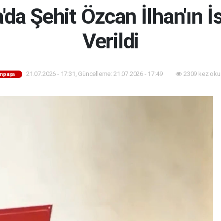
da Şehit Özcan İlhan'ın 
Verildi
21.07.2026 - 17:31, Güncelleme: 21.07.2026 - 17:49
2309 kez oku
mpaşa