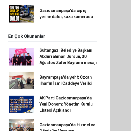
Gaziosmanpaşa'da cip iş
yerine daldı; kaza kamerada
En Çok Okunanlar
Sultangazi Belediye Başkanı
Abdurrahman Dursun, 30
Ağustos Zafer Bayramı mesajı
Bayrampaşa'da Şehit Özcan
İlhan'ın İsmi Caddeye Verildi
AK Parti Gaziosmanpaşa’da
Yeni Dönem: Yönetim Kurulu
Listesi Açıklandı
Gaziosmanpaşa’da Hizmet ve