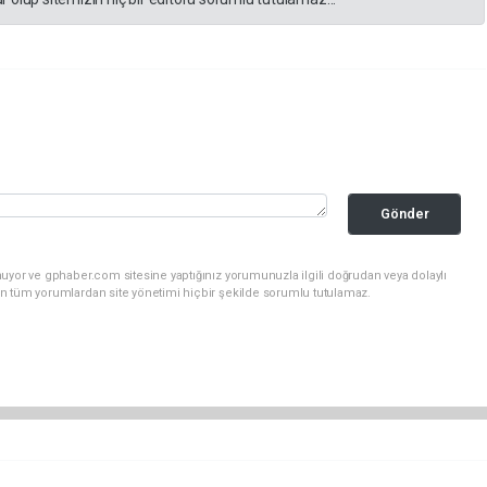
Gönder
uyor ve gphaber.com sitesine yaptığınız yorumunuzla ilgili doğrudan veya dolaylı
n tüm yorumlardan site yönetimi hiçbir şekilde sorumlu tutulamaz.