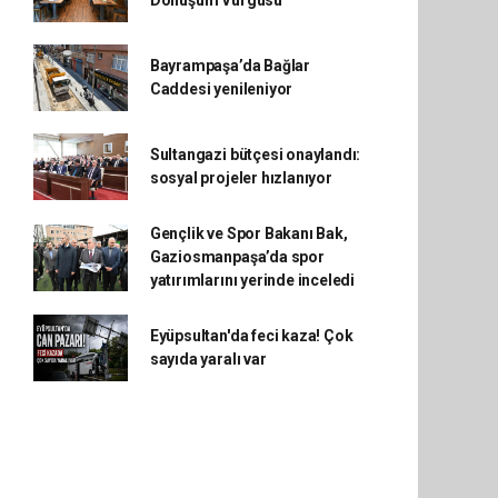
Dönüşüm Vurgusu
Bayrampaşa’da Bağlar
Caddesi yenileniyor
Sultangazi bütçesi onaylandı:
sosyal projeler hızlanıyor
Gençlik ve Spor Bakanı Bak,
Gaziosmanpaşa’da spor
yatırımlarını yerinde inceledi
Eyüpsultan'da feci kaza! Çok
sayıda yaralı var