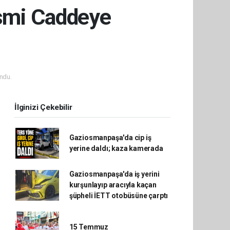
İsmi Caddeye
ndu.
İlginizi Çekebilir
Gaziosmanpaşa'da cip iş
yerine daldı; kaza kamerada
Gaziosmanpaşa'da iş yerini
kurşunlayıp aracıyla kaçan
şüpheli İETT otobüsüne çarptı
15 Temmuz