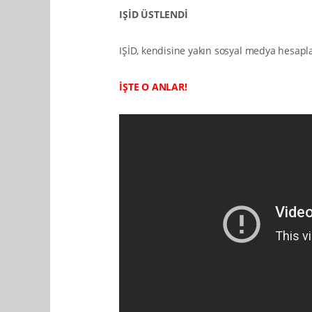
IŞİD ÜSTLENDİ
IŞİD, kendisine yakın sosyal medya hesapla
İŞTE O ANLAR!