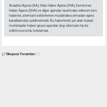
Anadolu Ajansı (AA), İhlas Haber Ajansı (İHA), Demirören
Haber Ajansı (DHA) ve diğer ajanslar tarafından eklenen tüm
haberler, sitemizin editörlerinin müdahalesi olmadan ajans
kanallarından çekilmektedir. Bu haberlerde yer alan hukuki
muhataplar haberi geçen ajanslar olup sitemizin hiç bir
editörü sorumlu tutulamaz...
Okuyucu Yorumları
(0)
Gönder
Yorum yazarak Topluluk Kuralları’nı kabul etmiş bulunuyor ve gphaber.com sitesine
yaptığınız yorumunuzla ilgili doğrudan veya dolaylı tüm sorumluluğu tek başınıza
üstleniyorsunuz. Yazılan tüm yorumlardan site yönetimi hiçbir şekilde sorumlu
tutulamaz.