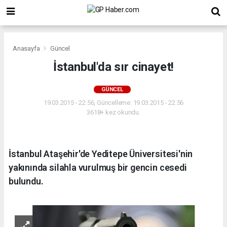
Anasayfa
Güncel
İstanbul'da sır cinayet!
GÜNCEL
19.03.2015 - 22:56, Güncelleme: 19.03.2015 - 22:56
3618+ kez okundu.
İstanbul Ataşehir'de Yeditepe Üniversitesi'nin
yakınında silahla vurulmuş bir gencin cesedi
bulundu.