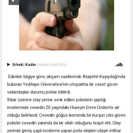
Erkek
|
Kadın
(Haberi Sesli Oku)
Edinilen bilgiye göre, akşam saatlerinde Ataşehir Kayışdağı'nda
bulunan Yeditepe Üniversitesi'nin otoparkta bir ceset gören
vatandaşlar durumu polise bildirdi.
İhbar üzerine olay yerine sevk edilen polislerin yaptığı
incelemede cesedin 20 yaşındaki Hüseyin Emre Ündem'e ait
olduğu belirlendi. Cesedin göğüs kısmında bir kurşun izini gören
polisler cesedin yanında da bir silah olduğunu tespit etti. Olay
yerinde geniş çaplı inceleme yapan polis ekipleri olayın intihar