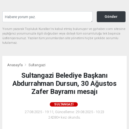
Gönder
Yorum yazarak Topluluk Kuralları’nı kabul etmiş bulunuyor ve gphaber.com sitesine
yaptığınız yorumunuzla ilgili doğrudan veya dolaylı tüm sorumluluğu tek başınıza
üstleniyorsunuz. Yazılan tüm yorumlardan site yönetimi hiçbir şekilde sorumlu
tutulamaz.
Anasayfa
Sultangazi
Sultangazi Belediye Başkanı
Abdurrahman Dursun, 30 Ağustos
Zafer Bayramı mesajı
SULTANGAZI
27.08.2025 - 19:11, Güncelleme: 29.08.2025 - 10:23
24280+ kez okundu.