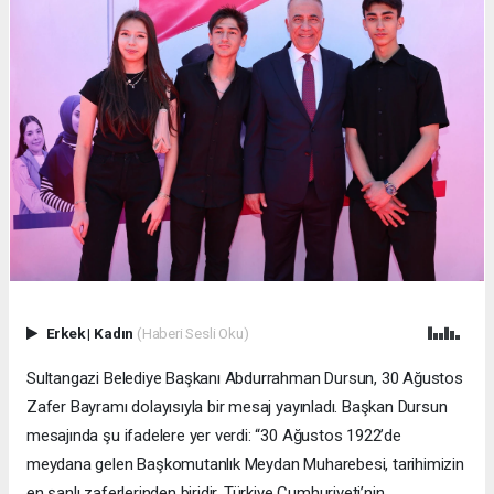
Erkek
|
Kadın
(Haberi Sesli Oku)
Sultangazi Belediye Başkanı Abdurrahman Dursun, 30 Ağustos
Zafer Bayramı dolayısıyla bir mesaj yayınladı. Başkan Dursun
mesajında şu ifadelere yer verdi: “30 Ağustos 1922’de
meydana gelen Başkomutanlık Meydan Muharebesi, tarihimizin
en şanlı zaferlerinden biridir. Türkiye Cumhuriyeti’nin