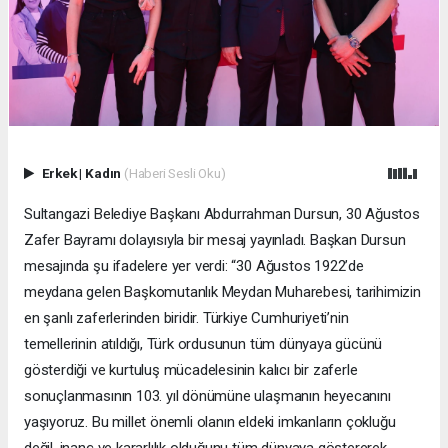
Erkek
|
Kadın
(Haberi Sesli Oku)
Sultangazi Belediye Başkanı Abdurrahman Dursun, 30 Ağustos
Zafer Bayramı dolayısıyla bir mesaj yayınladı. Başkan Dursun
mesajında şu ifadelere yer verdi: “30 Ağustos 1922’de
meydana gelen Başkomutanlık Meydan Muharebesi, tarihimizin
en şanlı zaferlerinden biridir. Türkiye Cumhuriyeti’nin
temellerinin atıldığı, Türk ordusunun tüm dünyaya gücünü
gösterdiği ve kurtuluş mücadelesinin kalıcı bir zaferle
sonuçlanmasının 103. yıl dönümüne ulaşmanın heyecanını
yaşıyoruz. Bu millet önemli olanın eldeki imkanların çokluğu