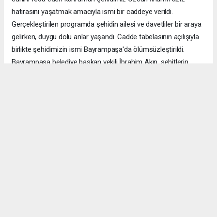
hatırasını yaşatmak amacıyla ismi bir caddeye verildi.
Gerçekleştirilen programda şehidin ailesi ve davetliler bir araya
gelirken, duygu dolu anlar yaşandı. Cadde tabelasının açılışıyla
birlikte şehidimizin ismi Bayrampaşa'da ölümsüzleştirildi.
Bayrampaşa belediye başkan vekili İbrahim Akın, şehitlerin
emanetine sahip çıkmanın millet olarak en önemli
sorumluluklardan biri olduğunu vurgulayarak, bu anlamlı
çalışmanın gelecek nesillere vatan sevgisini ve kahramanlık
ruhunu aktarması temennisinde bulundu. Program, şehit
ailesine gösterilen ilgi ve destekle sona ererken, katılımcılar
şehit Özcan İlhan'ı rahmet ve minnetle andı. Allah tüm
şehitlerimize rahmet eylesin. Mekânları cennet olsun.
Anadolu Ajansı (AA), İhlas Haber Ajansı (İHA), Demirören