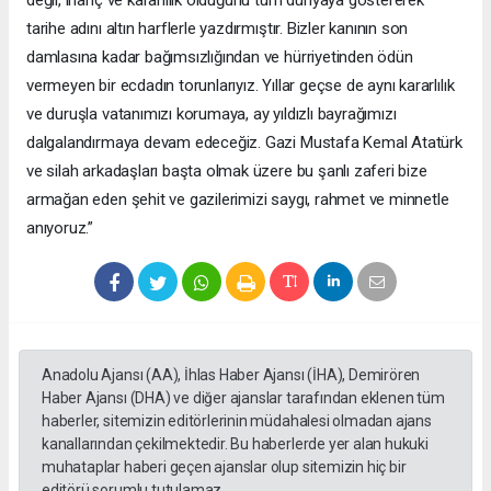
değil, inanç ve kararlılık olduğunu tüm dünyaya göstererek
tarihe adını altın harflerle yazdırmıştır. Bizler kanının son
damlasına kadar bağımsızlığından ve hürriyetinden ödün
vermeyen bir ecdadın torunlarıyız. Yıllar geçse de aynı kararlılık
ve duruşla vatanımızı korumaya, ay yıldızlı bayrağımızı
dalgalandırmaya devam edeceğiz. Gazi Mustafa Kemal Atatürk
ve silah arkadaşları başta olmak üzere bu şanlı zaferi bize
armağan eden şehit ve gazilerimizi saygı, rahmet ve minnetle
anıyoruz.”
Anadolu Ajansı (AA), İhlas Haber Ajansı (İHA), Demirören
Haber Ajansı (DHA) ve diğer ajanslar tarafından eklenen tüm
haberler, sitemizin editörlerinin müdahalesi olmadan ajans
kanallarından çekilmektedir. Bu haberlerde yer alan hukuki
muhataplar haberi geçen ajanslar olup sitemizin hiç bir
editörü sorumlu tutulamaz...