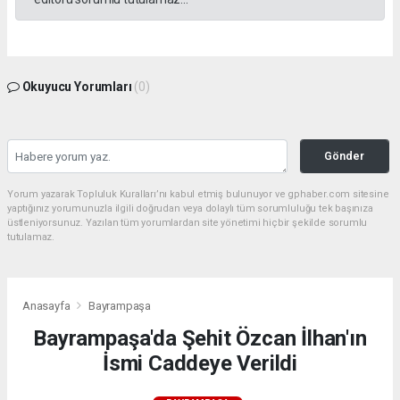
Okuyucu Yorumları
(0)
Gönder
Yorum yazarak Topluluk Kuralları’nı kabul etmiş bulunuyor ve gphaber.com sitesine
yaptığınız yorumunuzla ilgili doğrudan veya dolaylı tüm sorumluluğu tek başınıza
üstleniyorsunuz. Yazılan tüm yorumlardan site yönetimi hiçbir şekilde sorumlu
tutulamaz.
Anasayfa
Bayrampaşa
Bayrampaşa'da Şehit Özcan İlhan'ın
İsmi Caddeye Verildi