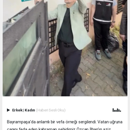
Erkek
|
Kadın
(Haberi Sesli Oku)
Bayrampaşa'da anlamlı bir vefa örneği sergilendi. Vatan uğruna
canını feda eden kahraman şehidimiz Özcan İlhan'ın aziz