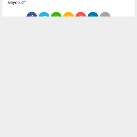
anıyoruz.”
Anadolu Ajansı (AA), İhlas Haber Ajansı (İHA), Demirören
Haber Ajansı (DHA) ve diğer ajanslar tarafından eklenen tüm
haberler, sitemizin editörlerinin müdahalesi olmadan ajans
kanallarından çekilmektedir. Bu haberlerde yer alan hukuki
muhataplar haberi geçen ajanslar olup sitemizin hiç bir
editörü sorumlu tutulamaz...
Okuyucu Yorumları
(0)
Gönder