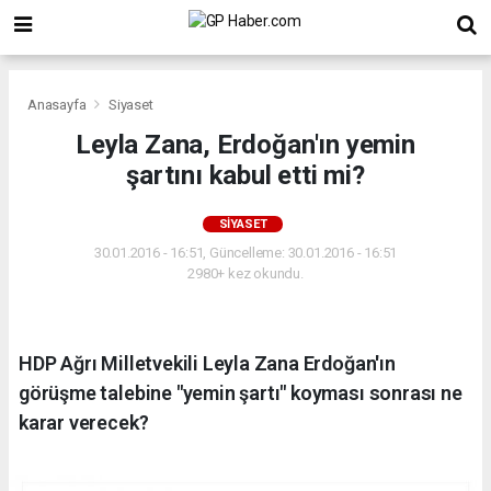
Anasayfa
Siyaset
Leyla Zana, Erdoğan'ın yemin
şartını kabul etti mi?
SIYASET
30.01.2016 - 16:51, Güncelleme: 30.01.2016 - 16:51
2980+ kez okundu.
HDP Ağrı Milletvekili Leyla Zana Erdoğan'ın
görüşme talebine "yemin şartı" koyması sonrası ne
karar verecek?