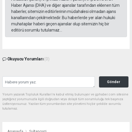
Haber Ajansı (DHA) ve diğer ajanslar tarafından eklenen tüm
haberler, sitemizin editörlerinin müdahalesi olmadan ajans
kanallarından çekilmektedir. Bu haberlerde yer alan hukuki
muhataplar haberi geçen ajanslar olup sitemizin hiç bir
editörü sorumlu tutulamaz...
Okuyucu Yorumları
(0)
Gönder
Yorum yazarak Topluluk Kuralları’nı kabul etmiş bulunuyor ve gphaber.com sitesine
yaptığınız yorumunuzla ilgili doğrudan veya dolaylı tüm sorumluluğu tek başınıza
üstleniyorsunuz. Yazılan tüm yorumlardan site yönetimi hiçbir şekilde sorumlu
tutulamaz.
Anasayfa
Sultangazi