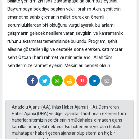
birlikte şehidimizin ismi Bayrampaşa'da ölümsüzleştirildi.
Bayrampaşa belediye başkan vekili İbrahim Akın, şehitlerin
emanetine sahip çıkmanın millet olarak en önemli
sorumluluklardan biri olduğunu vurgulayarak, bu anlamlı
çalışmanın gelecek nesillere vatan sevgisini ve kahramanlık
ruhunu aktarması temennisinde bulundu. Program, şehit
ailesine gösterilen ilgi ve destekle sona ererken, katılımcılar
şehit Özcan İlhan'ı rahmet ve minnetle andı. Allah tüm
şehitlerimize rahmet eylesin. Mekânları cennet olsun.
Anadolu Ajansı (AA), İhlas Haber Ajansı (İHA), Demirören
Haber Ajansı (DHA) ve diğer ajanslar tarafından eklenen tüm
haberler, sitemizin editörlerinin müdahalesi olmadan ajans
kanallarından çekilmektedir. Bu haberlerde yer alan hukuki
muhataplar haberi geçen ajanslar olup sitemizin hiç bir