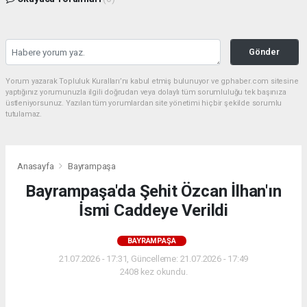
Gönder
Yorum yazarak Topluluk Kuralları’nı kabul etmiş bulunuyor ve gphaber.com sitesine
yaptığınız yorumunuzla ilgili doğrudan veya dolaylı tüm sorumluluğu tek başınıza
üstleniyorsunuz. Yazılan tüm yorumlardan site yönetimi hiçbir şekilde sorumlu
tutulamaz.
Anasayfa
Bayrampaşa
Bayrampaşa'da Şehit Özcan İlhan'ın
İsmi Caddeye Verildi
BAYRAMPAŞA
21.07.2026 - 17:31, Güncelleme: 21.07.2026 - 17:49
2408 kez okundu.