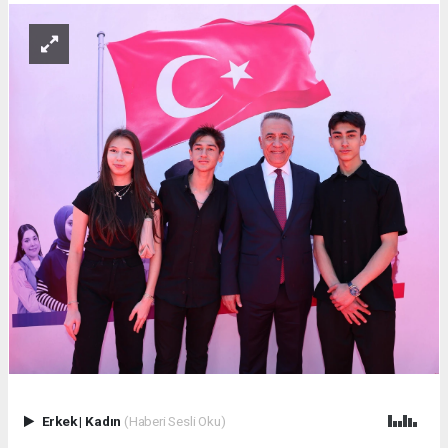
Erkek
|
Kadın
(Haberi Sesli Oku)