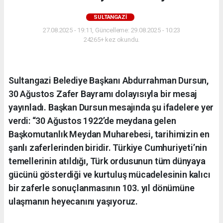
SULTANGAZI
27.08.2025 - 19:11, Güncelleme: 29.08.2025 - 10:23
24265+ kez okundu.
Sultangazi Belediye Başkanı Abdurrahman Dursun,
30 Ağustos Zafer Bayramı dolayısıyla bir mesaj
yayınladı. Başkan Dursun mesajında şu ifadelere yer
verdi: “30 Ağustos 1922’de meydana gelen
Başkomutanlık Meydan Muharebesi, tarihimizin en
şanlı zaferlerinden biridir. Türkiye Cumhuriyeti’nin
temellerinin atıldığı, Türk ordusunun tüm dünyaya
gücünü gösterdiği ve kurtuluş mücadelesinin kalıcı
bir zaferle sonuçlanmasının 103. yıl dönümüne
ulaşmanın heyecanını yaşıyoruz.