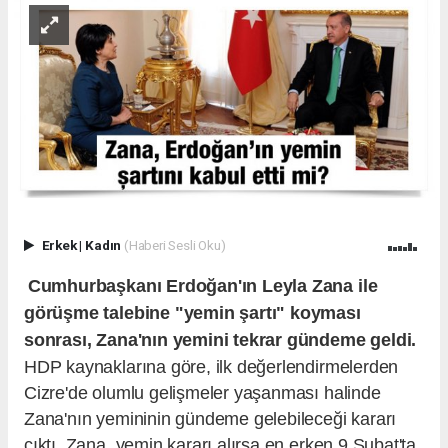
Erkek
|
Kadın
(Haberi Sesli Oku)
Cumhurbaşkanı Erdoğan'ın Leyla Zana ile
görüşme talebine "yemin şartı" koyması
sonrası, Zana'nın yemini tekrar gündeme geldi.
HDP kaynaklarına göre, ilk değerlendirmelerden
Cizre'de olumlu gelişmeler yaşanması halinde
Zana'nın yemininin gündeme gelebileceği kararı
çıktı. Zana, yemin kararı alırsa en erken 9 Şubat'ta