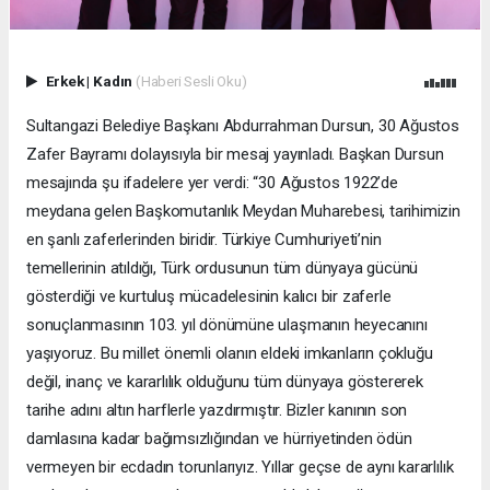
Erkek
|
Kadın
(Haberi Sesli Oku)
Sultangazi Belediye Başkanı Abdurrahman Dursun, 30 Ağustos
Zafer Bayramı dolayısıyla bir mesaj yayınladı. Başkan Dursun
mesajında şu ifadelere yer verdi: “30 Ağustos 1922’de
meydana gelen Başkomutanlık Meydan Muharebesi, tarihimizin
en şanlı zaferlerinden biridir. Türkiye Cumhuriyeti’nin
temellerinin atıldığı, Türk ordusunun tüm dünyaya gücünü
gösterdiği ve kurtuluş mücadelesinin kalıcı bir zaferle
sonuçlanmasının 103. yıl dönümüne ulaşmanın heyecanını
yaşıyoruz. Bu millet önemli olanın eldeki imkanların çokluğu
değil, inanç ve kararlılık olduğunu tüm dünyaya göstererek
tarihe adını altın harflerle yazdırmıştır. Bizler kanının son
damlasına kadar bağımsızlığından ve hürriyetinden ödün
vermeyen bir ecdadın torunlarıyız. Yıllar geçse de aynı kararlılık