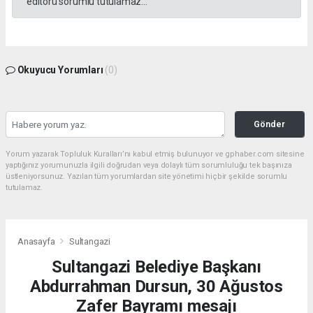
editörü sorumlu tutulamaz...
Okuyucu Yorumları
(0)
Gönder
Yorum yazarak Topluluk Kuralları’nı kabul etmiş bulunuyor ve gphaber.com sitesine
yaptığınız yorumunuzla ilgili doğrudan veya dolaylı tüm sorumluluğu tek başınıza
üstleniyorsunuz. Yazılan tüm yorumlardan site yönetimi hiçbir şekilde sorumlu
tutulamaz.
Anasayfa
Sultangazi
Sultangazi Belediye Başkanı
Abdurrahman Dursun, 30 Ağustos
Zafer Bayramı mesajı