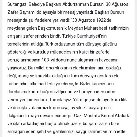
Sultangazi Belediye Başkanı Abdurrahman Dursun, 30 Ağustos
Zafer Bayramı dolayısıyla bir mesaj yayınladı. Başkan Dursun
mesajında şu ifadelere yer verdi: “30 Ağustos 1922’de
meydana gelen Başkomutanlık Meydan Muharebesi, tarihimizin
en şanlı zaferlerinden biridir. Türkiye Cumhuriyeti’nin
temellerinin atıldığı, Türk ordusunun tüm dünyaya gücünü
gösterdiği ve kurtuluş mücadelesinin kalıcı bir zaferle
sonuçlanmasının 103. yıl dönümüne ulaşmanın heyecanını
yaşıyoruz. Bu millet önemli olanın eldeki imkanların çokluğu
değil, inanç ve kararlılık olduğunu tüm dünyaya göstererek
tarihe adını altın harflerle yazdırmıştır. Bizler kanının son
damlasına kadar bağımsızlığından ve hürriyetinden ödün
vermeyen bir ecdadın torunlarıyız. Yıllar geçse de aynı kararlılık
ve duruşla vatanımızı korumaya, ay yıldızlı bayrağımızı
dalgalandırmaya devam edeceğiz. Gazi Mustafa Kemal Atatürk
ve silah arkadaşları başta olmak üzere bu şanlı zaferi bize
armağan eden şehit ve gazilerimizi saygı, rahmet ve minnetle