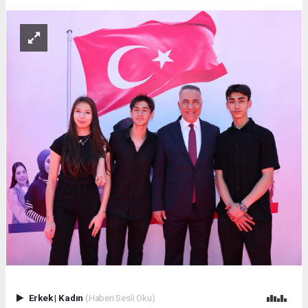
Erkek
|
Kadın
(Haberi Sesli Oku)