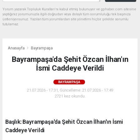
Yorum yazarak Topluluk Kuralları’nı kabul etmiş bulunuyor ve gphaber.com sitesine
yaptığınız yorumunuzla ilgili doğrudan veya dolaylı tüm sorumluluğu tek başınıza
üstleniyorsunuz. Yazılan tüm yorumlardan site yönetimi hiçbir şekilde sorumlu
tutulamaz.
Anasayfa
Bayrampaşa
Bayrampaşa'da Şehit Özcan İlhan'ın
İsmi Caddeye Verildi
BAYRAMPAŞA
21.07.2026 - 17:31, Güncelleme: 21.07.2026 - 17:49
2721 kez okundu.
Başlık: Bayrampaşa'da Şehit Özcan İlhan'ın İsmi
Caddeye Verildi