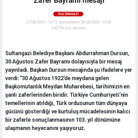
Zafer Bayramı mesajı
SULTANGAZI
27.08.2025 - 19:11, Güncelleme: 29.08.2025 - 10:23
24279+ kez okundu.
Sultangazi Belediye Başkanı Abdurrahman Dursun,
30 Ağustos Zafer Bayramı dolayısıyla bir mesaj
yayınladı. Başkan Dursun mesajında şu ifadelere yer
verdi: “30 Ağustos 1922’de meydana gelen
Başkomutanlık Meydan Muharebesi, tarihimizin en
şanlı zaferlerinden biridir. Türkiye Cumhuriyeti’nin
temellerinin atıldığı, Türk ordusunun tüm dünyaya
gücünü gösterdiği ve kurtuluş mücadelesinin kalıcı
bir zaferle sonuçlanmasının 103. yıl dönümüne
ulaşmanın heyecanını yaşıyoruz.