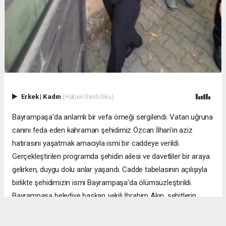
Erkek
|
Kadın
(Haberi Sesli Oku)
Bayrampaşa'da anlamlı bir vefa örneği sergilendi. Vatan uğruna
canını feda eden kahraman şehidimiz Özcan İlhan'ın aziz
hatırasını yaşatmak amacıyla ismi bir caddeye verildi.
Gerçekleştirilen programda şehidin ailesi ve davetliler bir araya
gelirken, duygu dolu anlar yaşandı. Cadde tabelasının açılışıyla
birlikte şehidimizin ismi Bayrampaşa'da ölümsüzleştirildi.
Bayrampaşa belediye başkan vekili İbrahim Akın, şehitlerin
emanetine sahip çıkmanın millet olarak en önemli
sorumluluklardan biri olduğunu vurgulayarak, bu anlamlı