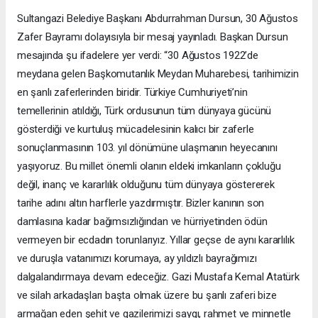
Sultangazi Belediye Başkanı Abdurrahman Dursun, 30 Ağustos
Zafer Bayramı dolayısıyla bir mesaj yayınladı. Başkan Dursun
mesajında şu ifadelere yer verdi: “30 Ağustos 1922’de
meydana gelen Başkomutanlık Meydan Muharebesi, tarihimizin
en şanlı zaferlerinden biridir. Türkiye Cumhuriyeti’nin
temellerinin atıldığı, Türk ordusunun tüm dünyaya gücünü
gösterdiği ve kurtuluş mücadelesinin kalıcı bir zaferle
sonuçlanmasının 103. yıl dönümüne ulaşmanın heyecanını
yaşıyoruz. Bu millet önemli olanın eldeki imkanların çokluğu
değil, inanç ve kararlılık olduğunu tüm dünyaya göstererek
tarihe adını altın harflerle yazdırmıştır. Bizler kanının son
damlasına kadar bağımsızlığından ve hürriyetinden ödün
vermeyen bir ecdadın torunlarıyız. Yıllar geçse de aynı kararlılık
ve duruşla vatanımızı korumaya, ay yıldızlı bayrağımızı
dalgalandırmaya devam edeceğiz. Gazi Mustafa Kemal Atatürk
ve silah arkadaşları başta olmak üzere bu şanlı zaferi bize
armağan eden şehit ve gazilerimizi saygı, rahmet ve minnetle