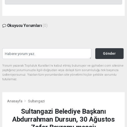
Okuyucu Yorumları
(0)
Gönder
Yorum yazarak Topluluk Kuralları’nı kabul etmiş bulunuyor ve gphaber.com sitesine
yaptığınız yorumunuzla ilgili doğrudan veya dolaylı tüm sorumluluğu tek başınıza
üstleniyorsunuz. Yazılan tüm yorumlardan site yönetimi hiçbir şekilde sorumlu
tutulamaz.
Anasayfa
Sultangazi
Sultangazi Belediye Başkanı
Abdurrahman Dursun, 30 Ağustos