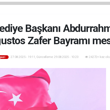
lediye Başkanı Abdurrah
ustos Zafer Bayramı mes
27.08.2025 - 19:11, Güncelleme: 29.08.2025 - 10:23
24272+ kez ok
gazi