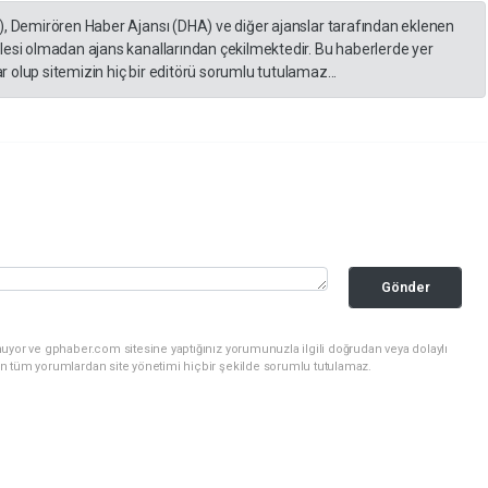
), Demirören Haber Ajansı (DHA) ve diğer ajanslar tarafından eklenen
lesi olmadan ajans kanallarından çekilmektedir. Bu haberlerde yer
 olup sitemizin hiç bir editörü sorumlu tutulamaz...
Gönder
uyor ve gphaber.com sitesine yaptığınız yorumunuzla ilgili doğrudan veya dolaylı
n tüm yorumlardan site yönetimi hiçbir şekilde sorumlu tutulamaz.