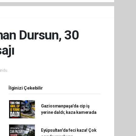
man Dursun, 30
ajı
undu.
İlginizi Çekebilir
Gaziosmanpaşa'da cip iş
yerine daldı; kaza kamerada
Eyüpsultan'da feci kaza! Çok