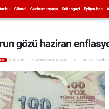
tanbul
Güncel
Gaziosmanpaşa
Sultangazi
Eyüpsultan
A
un gözü haziran enflasy
02.07.2019 - 12:36, Güncelleme: 02.07.2019 - 12:36
3732+ kez okun
cel