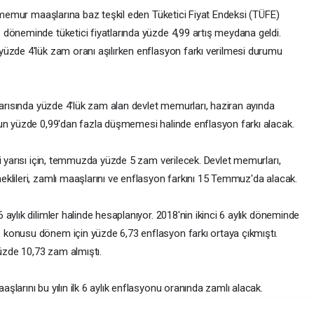
, memur maaşlarına baz teşkil eden Tüketici Fiyat Endeksi (TÜFE)
döneminde tüketici fiyatlarında yüzde 4,99 artış meydana geldi.
üzde 4'lük zam oranı aşılırken enflasyon farkı verilmesi durumu
yarısında yüzde 4'lük zam alan devlet memurları, haziran ayında
nun yüzde 0,99'dan fazla düşmemesi halinde enflasyon farkı alacak.
i yarısı için, temmuzda yüzde 5 zam verilecek. Devlet memurları,
klileri, zamlı maaşlarını ve enflasyon farkını 15 Temmuz'da alacak.
aylık dilimler halinde hesaplanıyor. 2018'nin ikinci 6 aylık döneminde
konusu dönem için yüzde 6,73 enflasyon farkı ortaya çıkmıştı.
zde 10,73 zam almıştı.
larını bu yılın ilk 6 aylık enflasyonu oranında zamlı alacak.