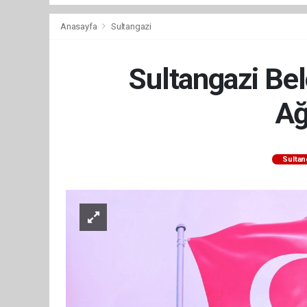
Anasayfa
Sultangazi
Sultangazi Be
Ağ
Sultan