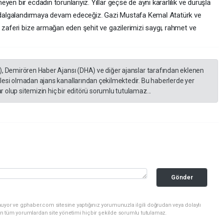
en bir ecdadın torunlarıyız. Yıllar geçse de aynı kararlılık ve duruşla
zı dalgalandırmaya devam edeceğiz. Gazi Mustafa Kemal Atatürk ve
 zaferi bize armağan eden şehit ve gazilerimizi saygı, rahmet ve
), Demirören Haber Ajansı (DHA) ve diğer ajanslar tarafından eklenen
lesi olmadan ajans kanallarından çekilmektedir. Bu haberlerde yer
 olup sitemizin hiç bir editörü sorumlu tutulamaz...
Gönder
uyor ve gphaber.com sitesine yaptığınız yorumunuzla ilgili doğrudan veya dolaylı
n tüm yorumlardan site yönetimi hiçbir şekilde sorumlu tutulamaz.