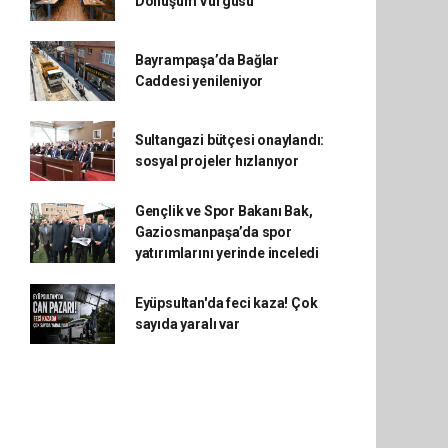
Dönüşüm Vurgusu
Bayrampaşa’da Bağlar
Caddesi yenileniyor
Sultangazi bütçesi onaylandı:
sosyal projeler hızlanıyor
Gençlik ve Spor Bakanı Bak,
Gaziosmanpaşa’da spor
yatırımlarını yerinde inceledi
Eyüpsultan'da feci kaza! Çok
sayıda yaralı var