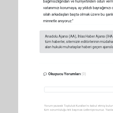
bağımsızlığından ve hürriyetinden ödün vermey
vatanımızı korumaya, ay yıldızlı bayrağımı
silah arkadaşları başta olmak üzere bu şanlı
minnetle anıyoruz.”
Anadolu Ajansı (AA), İhlas Haber Ajansı (İHA
tüm haberler, sitemizin editörlerinin müdaha
alan hukuki muhataplar haberi geçen ajanslar
Okuyucu Yorumları
(0)
Yorum yazarak Topluluk Kuralları’nı kabul etmiş bulun
tüm sorumluluğu tek başınıza üstleniyorsunuz. Yazıla