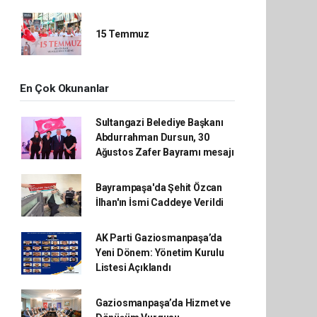
15 Temmuz
En Çok Okunanlar
Sultangazi Belediye Başkanı
Abdurrahman Dursun, 30
Ağustos Zafer Bayramı mesajı
Bayrampaşa'da Şehit Özcan
İlhan'ın İsmi Caddeye Verildi
AK Parti Gaziosmanpaşa’da
Yeni Dönem: Yönetim Kurulu
Listesi Açıklandı
Gaziosmanpaşa’da Hizmet ve