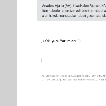
Anadolu Ajansı (AA), İhlas Haber Ajansı (İHA
tüm haberler, sitemizin editörlerinin müdaha
alan hukuki muhataplar haberi geçen ajanslar
Okuyucu Yorumları
(0)
Yorum yazarak Topluluk Kuralları’nı kabul etmiş bulun
tüm sorumluluğu tek başınıza üstleniyorsunuz. Yazıla