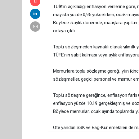
TÜİK'in açıkladığı enflasyon verilerine göre
mayısta yüzde 0,95 yükselirken, ocak-mayıs 
Böylece 5 aylık dönemde, maaşlara yapılan y
ortaya çıktı.
Toplu sözleşmeden kaynaklı olarak yılın ilk 
TÜFE'nin sabit kalması veya aylık enflasyo
Memurlara toplu sözleşme gereği, yılın ikinc
sözleşmeliler, geçici personel ve memur eme
Toplu sözleşme gereğince, enflasyon farkı 6 
enflasyon yüzde 10,19 gerçekleşmiş ve söz 
Böylece memurlar, ocak ayında toplamda yü
Öte yandan SSK ve Bağ-Kur emeklileri de maaş