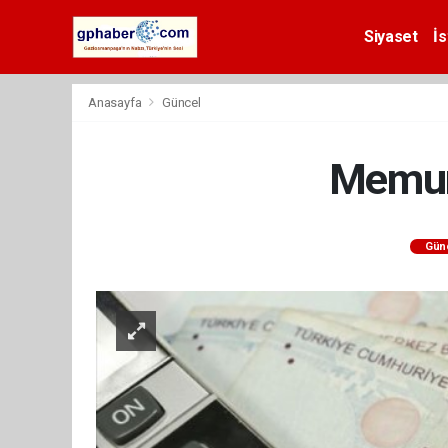
Siyaset
İs
Anasayfa
Güncel
Memur
Gün