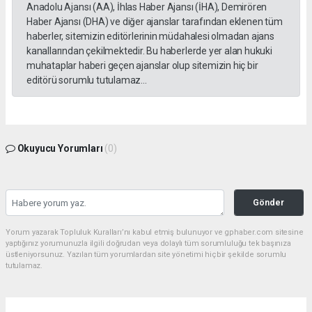
Anadolu Ajansı (AA), İhlas Haber Ajansı (İHA), Demirören
Haber Ajansı (DHA) ve diğer ajanslar tarafından eklenen tüm
haberler, sitemizin editörlerinin müdahalesi olmadan ajans
kanallarından çekilmektedir. Bu haberlerde yer alan hukuki
muhataplar haberi geçen ajanslar olup sitemizin hiç bir
editörü sorumlu tutulamaz...
Okuyucu Yorumları
(0)
Gönder
Yorum yazarak Topluluk Kuralları’nı kabul etmiş bulunuyor ve gphaber.com sitesine
yaptığınız yorumunuzla ilgili doğrudan veya dolaylı tüm sorumluluğu tek başınıza
üstleniyorsunuz. Yazılan tüm yorumlardan site yönetimi hiçbir şekilde sorumlu
tutulamaz.