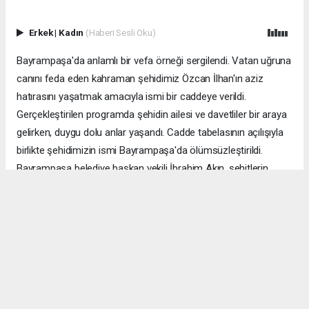
Erkek
|
Kadın
(Haberi Sesli Oku)
Bayrampaşa'da anlamlı bir vefa örneği sergilendi. Vatan uğruna
canını feda eden kahraman şehidimiz Özcan İlhan'ın aziz
hatırasını yaşatmak amacıyla ismi bir caddeye verildi.
Gerçekleştirilen programda şehidin ailesi ve davetliler bir araya
gelirken, duygu dolu anlar yaşandı. Cadde tabelasının açılışıyla
birlikte şehidimizin ismi Bayrampaşa'da ölümsüzleştirildi.
Bayrampaşa belediye başkan vekili İbrahim Akın, şehitlerin
emanetine sahip çıkmanın millet olarak en önemli
sorumluluklardan biri olduğunu vurgulayarak, bu anlamlı
çalışmanın gelecek nesillere vatan sevgisini ve kahramanlık
ruhunu aktarması temennisinde bulundu. Program, şehit
ailesine gösterilen ilgi ve destekle sona ererken, katılımcılar
şehit Özcan İlhan'ı rahmet ve minnetle andı. Allah tüm
şehitlerimize rahmet eylesin. Mekânları cennet olsun.