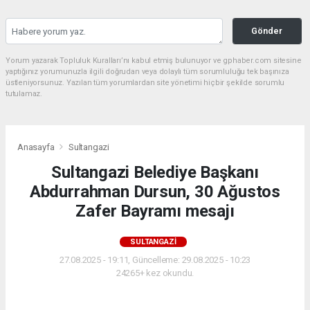
Gönder
Yorum yazarak Topluluk Kuralları’nı kabul etmiş bulunuyor ve gphaber.com sitesine
yaptığınız yorumunuzla ilgili doğrudan veya dolaylı tüm sorumluluğu tek başınıza
üstleniyorsunuz. Yazılan tüm yorumlardan site yönetimi hiçbir şekilde sorumlu
tutulamaz.
Anasayfa
Sultangazi
Sultangazi Belediye Başkanı
Abdurrahman Dursun, 30 Ağustos
Zafer Bayramı mesajı
SULTANGAZI
27.08.2025 - 19:11, Güncelleme: 29.08.2025 - 10:23
24265+ kez okundu.