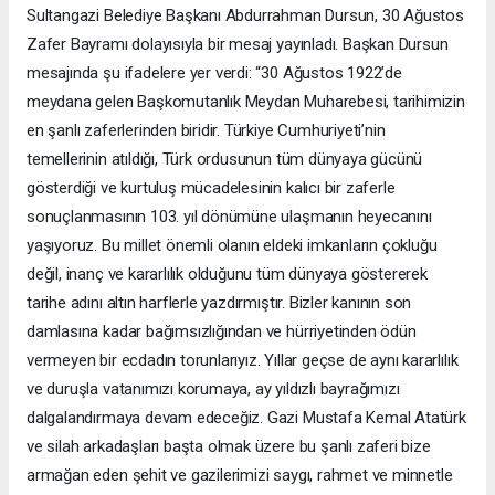
Sultangazi Belediye Başkanı Abdurrahman Dursun, 30 Ağustos
Zafer Bayramı dolayısıyla bir mesaj yayınladı. Başkan Dursun
mesajında şu ifadelere yer verdi: “30 Ağustos 1922’de
meydana gelen Başkomutanlık Meydan Muharebesi, tarihimizin
en şanlı zaferlerinden biridir. Türkiye Cumhuriyeti’nin
temellerinin atıldığı, Türk ordusunun tüm dünyaya gücünü
gösterdiği ve kurtuluş mücadelesinin kalıcı bir zaferle
sonuçlanmasının 103. yıl dönümüne ulaşmanın heyecanını
yaşıyoruz. Bu millet önemli olanın eldeki imkanların çokluğu
değil, inanç ve kararlılık olduğunu tüm dünyaya göstererek
tarihe adını altın harflerle yazdırmıştır. Bizler kanının son
damlasına kadar bağımsızlığından ve hürriyetinden ödün
vermeyen bir ecdadın torunlarıyız. Yıllar geçse de aynı kararlılık
ve duruşla vatanımızı korumaya, ay yıldızlı bayrağımızı
dalgalandırmaya devam edeceğiz. Gazi Mustafa Kemal Atatürk
ve silah arkadaşları başta olmak üzere bu şanlı zaferi bize
armağan eden şehit ve gazilerimizi saygı, rahmet ve minnetle