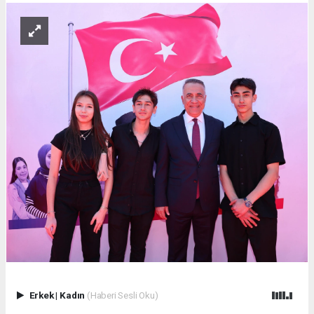
Erkek
|
Kadın
(Haberi Sesli Oku)