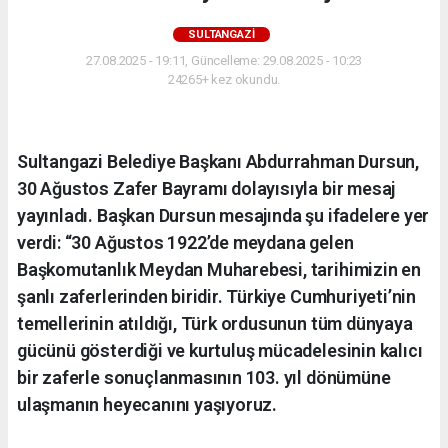
SULTANGAZI
27.08.2025 - 19:11, Güncelleme: 29.08.2025 - 10:23
24265+ kez okundu.
Sultangazi Belediye Başkanı Abdurrahman Dursun,
30 Ağustos Zafer Bayramı dolayısıyla bir mesaj
yayınladı. Başkan Dursun mesajında şu ifadelere yer
verdi: “30 Ağustos 1922’de meydana gelen
Başkomutanlık Meydan Muharebesi, tarihimizin en
şanlı zaferlerinden biridir. Türkiye Cumhuriyeti’nin
temellerinin atıldığı, Türk ordusunun tüm dünyaya
gücünü gösterdiği ve kurtuluş mücadelesinin kalıcı
bir zaferle sonuçlanmasının 103. yıl dönümüne
ulaşmanın heyecanını yaşıyoruz.