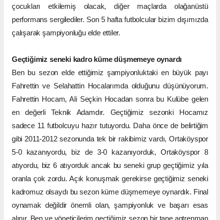
çocukları etkilemiş olacak, diğer maçlarda olağanüstü
performans sergilediler. Son 5 hafta futbolcular bizim dışımızda
çalışarak şampiyonluğu elde ettiler.
Geçtiğimiz seneki kadro küme düşmemeye oynardı
Ben bu sezon elde ettiğimiz şampiyonluktaki en büyük payı
Fahrettin ve Selahattin Hocalarımda olduğunu düşünüyorum.
Fahrettin Hocam, Ali Seçkin Hocadan sonra bu Kulübe gelen
en değerli Teknik Adamdır. Geçtiğimiz sezonki Hocamız
sadece 11 futbolcuyu hazır tutuyordu. Daha önce de belirtiğim
gibi 2011-2012 sezonunda tek bir rakibimiz vardı, Ortaköyspor
5-0 kazanıyordu, biz de 3-0 kazanıyorduk, Ortaköyspor 8
atıyordu, biz 6 atıyorduk ancak bu seneki grup geçtiğimiz yıla
oranla çok zordu. Açık konuşmak gerekirse geçtiğimiz seneki
kadromuz olsaydı bu sezon küme düşmemeye oynardık. Final
oynamak değildir önemli olan, şampiyonluk ve başarı esas
alınır. Ben ve yöneticilerim geçtiğimiz sezon bir tane antrenman