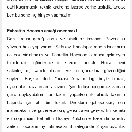
dahi kaçırmadık, teknik kadro ne isterse yerine getirdik, ancak
ben bu sene hiç bir şey yapmadım.
Fahrettin Hocanın emeği ödenmez!
Ben fıtratım gereği asabi ve sinirli bir insanım. Bazen bu
yüzden hata yapıyorum. Sefaköy Kartalspor maçından sonra
da çok sinirlendim ve Fahrettin Hocadan o maça gelmeyen
futbolcuları göndermesini istedim ancak Hoca beni
sakinleştirdi, sabırlı olmamı ve bu çocuklara güvendiğini
söyledi. Başkan dedi, “burası Amatör Lig, böyle olmaz,
oyuncuları kazanmamız lazım”. Şimdi düşündüğümüz zaman
şunu söyleyebilirim, bir takım yaparken ilk olarak takımın
başında işin ehli bir Teknik Direktörü getireceksin, ona
inanacaksın ve güveneceksin, gerisi zaten geliyor. Bu seneki
en doğru işim Fahrettin Hocayı Kulübüme kazandırmamdır.
Zaten Hocalarım iyi olmasalar 3 kategoride 2 şampiyonluk