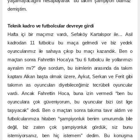
yaşamayacağını hesaplayarak “bu takım şampiyon olamaz”
demiştim.
Teknik kadro ve futbolcular devreye girdi
Hafta içi bir maçımız vardı, Sefaköy Kartalspor ile… Asil
kadrodan 11 futbolcu bu maça gelmedi ve biz yedek
oyuncularımız ile sahaya çıkıp bu maçı kazandık. Ben o
maçtan sonra Fahrettin Hoca’ya “bu 6 futbolcu ile yollarımızı
ayıralım mı?” diye sordum, bu isimlerin arasında da takım
kaptanı Alkan başta olmak üzere, Aykut, Serkan ve Ferit gibi
takımın as oyuncuları diyebileceğimiz tecrübeli oyuncular
vardı. Ancak Fahrettin Hoca, buna izin vermedi “ben bu
oyunculara çok güveniyorum, bu oyuncular bizi üst lige
taşıyacak” dedi. Ben o maçtan sonra takıma tavır aldım ve
futbolcularımıza hitaben “şampiyonluk benim umurumda bile
değil, biz zaten çok şampiyonluk gördük, siz bunu
istemiyorsanız, ben hiç istemem” dedim. Bu konuşma