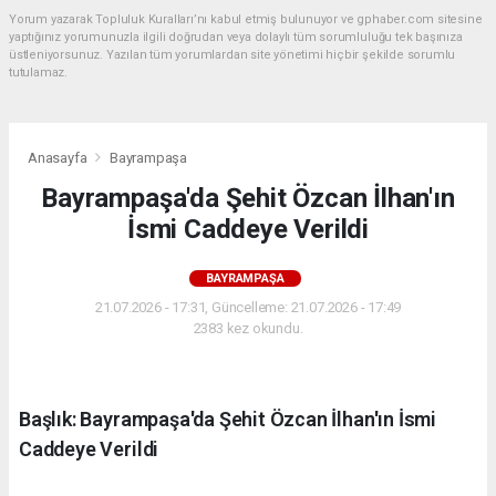
Yorum yazarak Topluluk Kuralları’nı kabul etmiş bulunuyor ve gphaber.com sitesine
yaptığınız yorumunuzla ilgili doğrudan veya dolaylı tüm sorumluluğu tek başınıza
üstleniyorsunuz. Yazılan tüm yorumlardan site yönetimi hiçbir şekilde sorumlu
tutulamaz.
Anasayfa
Bayrampaşa
Bayrampaşa'da Şehit Özcan İlhan'ın
İsmi Caddeye Verildi
BAYRAMPAŞA
21.07.2026 - 17:31, Güncelleme: 21.07.2026 - 17:49
2383 kez okundu.
Başlık: Bayrampaşa'da Şehit Özcan İlhan'ın İsmi
Caddeye Verildi