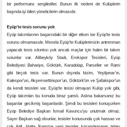
bir performans sergilediler. Bunun ilk nedeni de Kulüplerin
başında işi bilen yöneticilerin olmasıdır.
Eyüp’te tesis sorunu yok
Eyüp takımlarının başarındaki bir diğer etken ise Eyüp’te tesis
sorunu olmamasıdır. Mesela Eyüp’te Kulüplerimizin antrenman
yapacak tesis sıkıntısı yok ancak maçlar için halen bir takım
sorunlar var. Alibeyköy Stadı, Erokspor Tesisleri, Eyüp
Belediyesi Bahariye, Göktürk, Karadolap, Parseller ve Rami
gibi birçok tesis var. Bunun dışında bizim, Yeşilpınar’ın,
Kalespor’un, Akşemsettinspor’un, Göktürk’ün ve Şafakspor’un
da kendi tesisleri var. Eyüp’te tesisi olmayan Kulüp yok gibi,
Eyüp takımları bu konuda biraz şanslı. Aslına bakarsanız bu
başarılar gecikmiş başarılardır. Şimdi bu tesisleri konuşurken
Eyüp Belediye Başkan İsmail Kavuncu’yu unutmak olmaz.
Sayın Başkan sağ olsunlar, tesisler konusunda çok hassas ve
çok ilgili. Hatta İlçemize yeni tesisler kazandırmanın telaşı