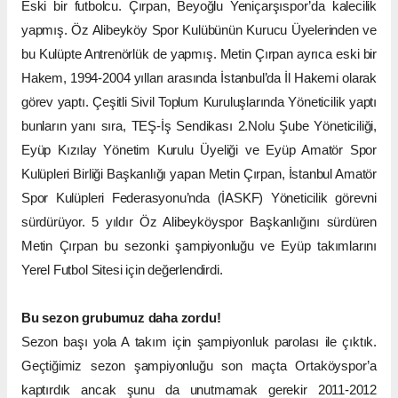
Eski bir futbolcu. Çırpan, Beyoğlu Yeniçarşıspor’da kalecilik
yapmış. Öz Alibeyköy Spor Kulübünün Kurucu Üyelerinden ve
bu Kulüpte Antrenörlük de yapmış. Metin Çırpan ayrıca eski bir
Hakem, 1994-2004 yılları arasında İstanbul’da İl Hakemi olarak
görev yaptı. Çeşitli Sivil Toplum Kuruluşlarında Yöneticilik yaptı
bunların yanı sıra, TEŞ-İş Sendikası 2.Nolu Şube Yöneticiliği,
Eyüp Kızılay Yönetim Kurulu Üyeliği ve Eyüp Amatör Spor
Kulüpleri Birliği Başkanlığı yapan Metin Çırpan, İstanbul Amatör
Spor Kulüpleri Federasyonu’nda (İASKF) Yöneticilik görevni
sürdürüyor. 5 yıldır Öz Alibeyköyspor Başkanlığını sürdüren
Metin Çırpan bu sezonki şampiyonluğu ve Eyüp takımlarını
Yerel Futbol Sitesi için değerlendirdi.
Bu sezon grubumuz daha zordu!
Sezon başı yola A takım için şampiyonluk parolası ile çıktık.
Geçtiğimiz sezon şampiyonluğu son maçta Ortaköyspor’a
kaptırdık ancak şunu da unutmamak gerekir 2011-2012