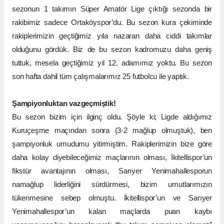
sezonun 1 takımın Süper Amatör Lige çıktığı sezonda bir
rakibimiz sadece Ortaköyspor’du. Bu sezon kura çekiminde
rakiplerimizin geçtiğimiz yıla nazaran daha ciddi takımlar
olduğunu gördük. Biz de bu sezon kadromuzu daha geniş
tuttuk, mesela geçtiğimiz yıl 12. adamımız yoktu. Bu sezon
son hafta dahil tüm çalışmalarımız 25 futbolcu ile yaptık.
Şampiyonluktan vazgeçmiştik!
Bu sezon bizim için ilginç oldu. Şöyle ki; Ligde aldığımız
Kuruçeşme maçından sonra (3-2 mağlup olmuştuk), ben
şampiyonluk umudumu yitirmiştim. Rakiplerimizin bize göre
daha kolay diyebileceğimiz maçlarının olması, İkitellispor’un
fikstür avantajının olması, Sarıyer Yenimahallesporun
namağlup liderliğini sürdürmesi, bizim umutlarımızın
tükenmesine sebep olmuştu. İkitellispor’un ve Sarıyer
Yenimahallespor’un kalan maçlarda puan kaybı