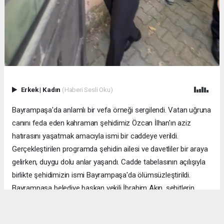
Erkek
|
Kadın
(Haberi Sesli Oku)
Bayrampaşa'da anlamlı bir vefa örneği sergilendi. Vatan uğruna
canını feda eden kahraman şehidimiz Özcan İlhan'ın aziz
hatırasını yaşatmak amacıyla ismi bir caddeye verildi.
Gerçekleştirilen programda şehidin ailesi ve davetliler bir araya
gelirken, duygu dolu anlar yaşandı. Cadde tabelasının açılışıyla
birlikte şehidimizin ismi Bayrampaşa'da ölümsüzleştirildi.
Bayrampaşa belediye başkan vekili İbrahim Akın, şehitlerin
emanetine sahip çıkmanın millet olarak en önemli
sorumluluklardan biri olduğunu vurgulayarak, bu anlamlı