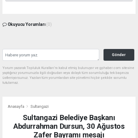
Okuyucu Yorumları
(0)
Gönder
Yorum yazarak Topluluk Kuralları’nı kabul etmiş bulunuyor ve gphaber.com sitesine
yaptığınız yorumunuzla ilgili doğrudan veya dolaylı tüm sorumluluğu tek başınıza
üstleniyorsunuz. Yazılan tüm yorumlardan site yönetimi hiçbir şekilde sorumlu
tutulamaz.
Anasayfa
Sultangazi
Sultangazi Belediye Başkanı
Abdurrahman Dursun, 30 Ağustos
Zafer Bayramı mesajı