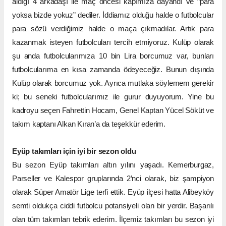
aldığı 4 arkadaşı ile maç öncesi kapımıza dayandı ve “para
yoksa bizde yokuz” dediler. İddiamız olduğu halde o futbolcular
para sözü verdiğimiz halde o maça çıkmadılar. Artık para
kazanmak isteyen futbolcuları tercih etmiyoruz. Kulüp olarak
şu anda futbolcularımıza 10 bin Lira borcumuz var, bunları
futbolcularıma en kısa zamanda ödeyeceğiz. Bunun dışında
Kulüp olarak borcumuz yok. Ayrıca mutlaka söylemem gerekir
ki; bu seneki futbolcularımız ile gurur duyuyorum. Yine bu
kadroyu seçen Fahrettin Hocam, Genel Kaptan Yücel Söküt ve
takım kaptanı Alkan Kıran’a da teşekkür ederim.
Eyüp takımları için iyi bir sezon oldu
Bu sezon Eyüp takımları altın yılını yaşadı. Kemerburgaz,
Parseller ve Kalespor gruplarında 2’nci olarak, biz şampiyon
olarak Süper Amatör Lige terfi ettik. Eyüp ilçesi hatta Alibeyköy
semti oldukça ciddi futbolcu potansiyeli olan bir yerdir. Başarılı
olan tüm takımları tebrik ederim. İlçemiz takımları bu sezon iyi