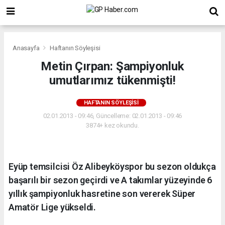
Anasayfa
Haftanın Söyleşisi
Metin Çırpan: Şampiyonluk
umutlarımız tükenmişti!
HAFTANIN SÖYLEŞISI
02.01.2013 - 09:46, Güncelleme: 02.01.2013 - 09:46
3874+ kez okundu.
Eyüp temsilcisi Öz Alibeyköyspor bu sezon oldukça
başarılı bir sezon geçirdi ve A takımlar yüzeyinde 6
yıllık şampiyonluk hasretine son vererek Süper
Amatör Lige yükseldi.