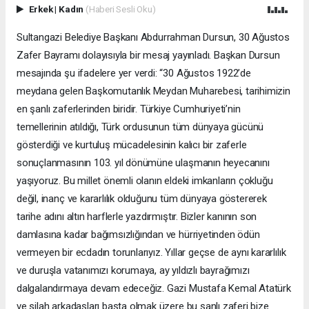
Erkek
|
Kadın
(Haberi Sesli Oku)
Sultangazi Belediye Başkanı Abdurrahman Dursun, 30 Ağustos
Zafer Bayramı dolayısıyla bir mesaj yayınladı. Başkan Dursun
mesajında şu ifadelere yer verdi: “30 Ağustos 1922’de
meydana gelen Başkomutanlık Meydan Muharebesi, tarihimizin
en şanlı zaferlerinden biridir. Türkiye Cumhuriyeti’nin
temellerinin atıldığı, Türk ordusunun tüm dünyaya gücünü
gösterdiği ve kurtuluş mücadelesinin kalıcı bir zaferle
sonuçlanmasının 103. yıl dönümüne ulaşmanın heyecanını
yaşıyoruz. Bu millet önemli olanın eldeki imkanların çokluğu
değil, inanç ve kararlılık olduğunu tüm dünyaya göstererek
tarihe adını altın harflerle yazdırmıştır. Bizler kanının son
damlasına kadar bağımsızlığından ve hürriyetinden ödün
vermeyen bir ecdadın torunlarıyız. Yıllar geçse de aynı kararlılık
ve duruşla vatanımızı korumaya, ay yıldızlı bayrağımızı
dalgalandırmaya devam edeceğiz. Gazi Mustafa Kemal Atatürk
ve silah arkadaşları başta olmak üzere bu şanlı zaferi bize