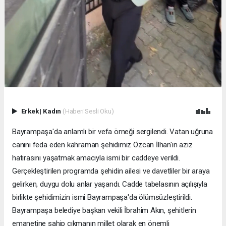
Erkek
|
Kadın
(Haberi Sesli Oku)
Bayrampaşa'da anlamlı bir vefa örneği sergilendi. Vatan uğruna
canını feda eden kahraman şehidimiz Özcan İlhan'ın aziz
hatırasını yaşatmak amacıyla ismi bir caddeye verildi.
Gerçekleştirilen programda şehidin ailesi ve davetliler bir araya
gelirken, duygu dolu anlar yaşandı. Cadde tabelasının açılışıyla
birlikte şehidimizin ismi Bayrampaşa'da ölümsüzleştirildi.
Bayrampaşa belediye başkan vekili İbrahim Akın, şehitlerin
emanetine sahip çıkmanın millet olarak en önemli