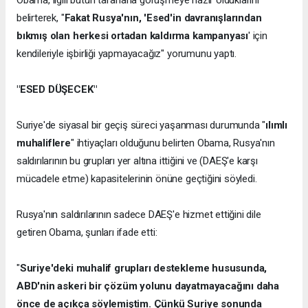
Obama, ilgili bütün taraflarla görüşmeye hazır olduklarını
belirterek, "
Fakat Rusya'nın, 'Esed'in davranışlarından
bıkmış olan herkesi ortadan kaldırma kampanyası
' için
kendileriyle işbirliği yapmayacağız" yorumunu yaptı.
"ESED DÜŞECEK"
Suriye'de siyasal bir geçiş süreci yaşanması durumunda "
ılımlı
muhaliflere
" ihtiyaçları olduğunu belirten Obama, Rusya'nın
saldırılarının bu grupları yer altına ittiğini ve (DAEŞ'e karşı
mücadele etme) kapasitelerinin önüne geçtiğini söyledi.
Rusya'nın saldırılarının sadece DAEŞ'e hizmet ettiğini dile
getiren Obama, şunları ifade etti:
"
Suriye'deki muhalif grupları destekleme hususunda,
ABD'nin askeri bir çözüm yolunu dayatmayacağını daha
önce de açıkça söylemiştim. Çünkü Suriye sonunda