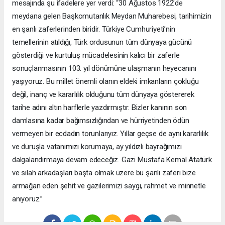
mesajında şu ifadelere yer verdi: “30 Ağustos 1922’de
meydana gelen Başkomutanlık Meydan Muharebesi, tarihimizin
en şanlı zaferlerinden biridir. Türkiye Cumhuriyeti’nin
temellerinin atıldığı, Türk ordusunun tüm dünyaya gücünü
gösterdiği ve kurtuluş mücadelesinin kalıcı bir zaferle
sonuçlanmasının 103. yıl dönümüne ulaşmanın heyecanını
yaşıyoruz. Bu millet önemli olanın eldeki imkanların çokluğu
değil, inanç ve kararlılık olduğunu tüm dünyaya göstererek
tarihe adını altın harflerle yazdırmıştır. Bizler kanının son
damlasına kadar bağımsızlığından ve hürriyetinden ödün
vermeyen bir ecdadın torunlarıyız. Yıllar geçse de aynı kararlılık
ve duruşla vatanımızı korumaya, ay yıldızlı bayrağımızı
dalgalandırmaya devam edeceğiz. Gazi Mustafa Kemal Atatürk
ve silah arkadaşları başta olmak üzere bu şanlı zaferi bize
armağan eden şehit ve gazilerimizi saygı, rahmet ve minnetle
anıyoruz.”