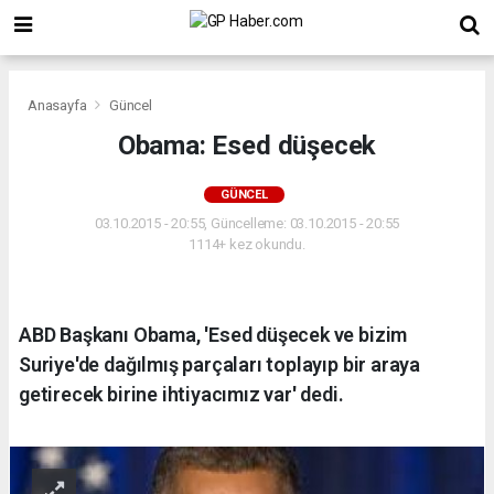
Anasayfa
Güncel
Obama: Esed düşecek
GÜNCEL
03.10.2015 - 20:55, Güncelleme: 03.10.2015 - 20:55
1114+ kez okundu.
ABD Başkanı Obama, 'Esed düşecek ve bizim
Suriye'de dağılmış parçaları toplayıp bir araya
getirecek birine ihtiyacımız var' dedi.