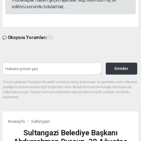
muhataplar haberi geçen ajanslar olup sitemizin hiç bir
editörü sorumlu tutulamaz...
Okuyucu Yorumları
(0)
Gönder
Yorum yazarak Topluluk Kuralları’nı kabul etmiş bulunuyor ve gphaber.com sitesine
yaptığınız yorumunuzla ilgili doğrudan veya dolaylı tüm sorumluluğu tek başınıza
üstleniyorsunuz. Yazılan tüm yorumlardan site yönetimi hiçbir şekilde sorumlu
tutulamaz.
Anasayfa
Sultangazi
Sultangazi Belediye Başkanı