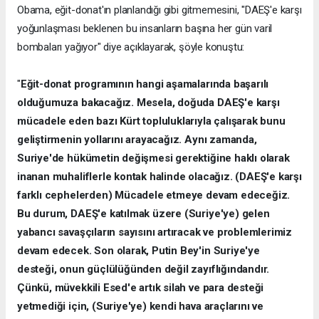
Obama, eğit-donat'ın planlandığı gibi gitmemesini, "DAEŞ'e karşı
yoğunlaşması beklenen bu insanların başına her gün varil
bombaları yağıyor" diye açıklayarak, şöyle konuştu:
"
Eğit-donat programının hangi aşamalarında başarılı
olduğumuza bakacağız. Mesela, doğuda DAEŞ'e karşı
mücadele eden bazı Kürt topluluklarıyla çalışarak bunu
geliştirmenin yollarını arayacağız. Aynı zamanda,
Suriye'de hükümetin değişmesi gerektiğine haklı olarak
inanan muhaliflerle kontak halinde olacağız. (DAEŞ'e karşı
farklı cephelerden) Mücadele etmeye devam edeceğiz.
Bu durum, DAEŞ'e katılmak üzere (Suriye'ye) gelen
yabancı savaşçıların sayısını artıracak ve problemlerimiz
devam edecek. Son olarak, Putin Bey'in Suriye'ye
desteği, onun güçlülüğünden değil zayıflığındandır.
Çünkü, müvekkili Esed'e artık silah ve para desteği
yetmediği için, (Suriye'ye) kendi hava araçlarını ve