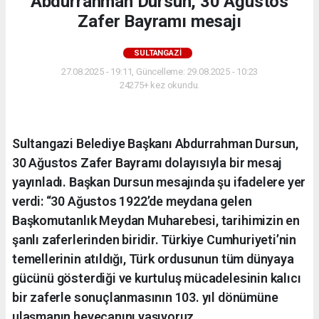
Abdurrahman Dursun, 30 Ağustos
Zafer Bayramı mesajı
SULTANGAZI
27.08.2025 - 19:11, Güncelleme: 29.08.2025 - 10:23
24275+ kez okundu.
Sultangazi Belediye Başkanı Abdurrahman Dursun,
30 Ağustos Zafer Bayramı dolayısıyla bir mesaj
yayınladı. Başkan Dursun mesajında şu ifadelere yer
verdi: “30 Ağustos 1922’de meydana gelen
Başkomutanlık Meydan Muharebesi, tarihimizin en
şanlı zaferlerinden biridir. Türkiye Cumhuriyeti’nin
temellerinin atıldığı, Türk ordusunun tüm dünyaya
gücünü gösterdiği ve kurtuluş mücadelesinin kalıcı
bir zaferle sonuçlanmasının 103. yıl dönümüne
ulaşmanın heyecanını yaşıyoruz.