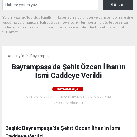
Gönder
Yorum yazarak Topluluk Kuralları’nı kabul etmiş bulunuyor ve gphaber.com sitesine
yaptığınız yorumunuzla ilgili doğrudan veya dolaylı tüm sorumluluğu tek başınıza
üstleniyorsunuz. Yazılan tüm yorumlardan site yönetimi hiçbir şekilde sorumlu
tutulamaz.
Anasayfa
Bayrampaşa
Bayrampaşa'da Şehit Özcan İlhan'ın
İsmi Caddeye Verildi
BAYRAMPAŞA
21.07.2026 - 17:31, Güncelleme: 21.07.2026 - 17:49
2599 kez okundu.
Başlık: Bayrampaşa'da Şehit Özcan İlhan'ın İsmi
Caddeye Verildi