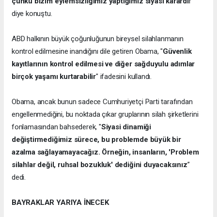
çünkü bizim eylemsizliğimiz yaptığımız siyasi karardı
r"
diye konuştu.
ABD halkının büyük çoğunluğunun bireysel silahlanmanın
kontrol edilmesine inandığını dile getiren Obama, "
Güvenlik
kayıtlarının kontrol edilmesi ve diğer sağduyulu adımlar
birçok yaşamı kurtarabilir
" ifadesini kullandı.
Obama, ancak bunun sadece Cumhuriyetçi Parti tarafından
engellenmediğini, bu noktada çıkar gruplarının silah şirketlerini
fonlamasından bahsederek, "
Siyasi dinamiği
değiştirmediğimiz sürece, bu problemde büyük bir
azalma sağlayamayacağız. Örneğin, insanların, 'Problem
silahlar değil, ruhsal bozukluk' dediğini duyacaksınız
”
dedi.
BAYRAKLAR YARIYA İNECEK