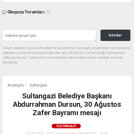
Okuyucu Yorumları
(0)
Gönder
Yorum yazarak Topluluk Kuralları’nı kabul etmiş bulunuyor ve gphaber.com sitesine
yaptığınız yorumunuzla ilgili doğrudan veya dolaylı tüm sorumluluğu tek başınıza
üstleniyorsunuz. Yazılan tüm yorumlardan site yönetimi hiçbir şekilde sorumlu
tutulamaz.
Anasayfa
Sultangazi
Sultangazi Belediye Başkanı
Abdurrahman Dursun, 30 Ağustos
Zafer Bayramı mesajı
SULTANGAZI
27.08.2025 - 19:11, Güncelleme: 29.08.2025 - 10:23