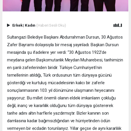
Erkek
|
Kadın
(Haberi Sesli Oku)
Sultangazi Belediye Başkanı Abdurrahman Dursun, 30 Ağustos
Zafer Bayramı dolayısıyla bir mesaj yayınladı. Başkan Dursun
mesajında şu ifadelere yer verdi: “30 Ağustos 1922’de
meydana gelen Başkomutanlık Meydan Muharebesi, tarihimizin
en şanlı zaferlerinden biridir. Türkiye Cumhuriyeti’nin
temellerinin atıldığı, Türk ordusunun tüm dünyaya gücünü
gösterdiği ve kurtuluş mücadelesinin kalıcı bir zaferle
sonuçlanmasının 103. yıl dönümüne ulaşmanın heyecanını
yaşıyoruz. Bu millet önemli olanın eldeki imkanların çokluğu
değil, inanç ve kararlılık olduğunu tüm dünyaya göstererek
tarihe adını altın harflerle yazdırmıştır. Bizler kanının son
damlasına kadar bağımsızlığından ve hürriyetinden ödün
vermeyen bir ecdadın torunlarıyız. Yıllar geçse de aynı kararlılık