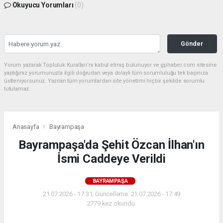
Okuyucu Yorumları
(0)
Gönder
Yorum yazarak Topluluk Kuralları’nı kabul etmiş bulunuyor ve gphaber.com sitesine
yaptığınız yorumunuzla ilgili doğrudan veya dolaylı tüm sorumluluğu tek başınıza
üstleniyorsunuz. Yazılan tüm yorumlardan site yönetimi hiçbir şekilde sorumlu
tutulamaz.
Anasayfa
Bayrampaşa
Bayrampaşa'da Şehit Özcan İlhan'ın
İsmi Caddeye Verildi
BAYRAMPAŞA
21.07.2026 - 17:31, Güncelleme: 21.07.2026 - 17:49
2779 kez okundu.