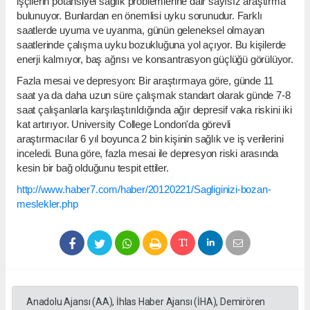
işçilerin potansiyel sağlık problemlerine dair sayısız araştırma
bulunuyor. Bunlardan en önemlisi uyku sorunudur. Farklı
saatlerde uyuma ve uyanma, günün geleneksel olmayan
saatlerinde çalışma uyku bozukluğuna yol açıyor. Bu kişilerde
enerji kalmıyor, baş ağrısı ve konsantrasyon güçlüğü görülüyor.
Fazla mesai ve depresyon: Bir araştırmaya göre, günde 11
saat ya da daha uzun süre çalışmak standart olarak günde 7-8
saat çalışanlarla karşılaştırıldığında ağır depresif vaka riskini iki
kat artırıyor. University College London'da görevli
araştırmacılar 6 yıl boyunca 2 bin kişinin sağlık ve iş verilerini
inceledi. Buna göre, fazla mesai ile depresyon riski arasında
kesin bir bağ olduğunu tespit ettiler.
http://www.haber7.com/haber/20120221/Sagliginizi-bozan-
meslekler.php
Anadolu Ajansı (AA), İhlas Haber Ajansı (İHA), Demirören