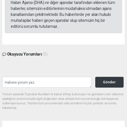
Haber Ajansı (DHA) ve diğer ajanslar tarafından eklenen tüm
haberler, sitemizin editörlerinin müdahalesi olmadan ajans
kanallarından çekilmektedir. Bu haberlerde yer alan hukuki
muhataplar haberi geçen ajanslar olup sitemizin hiç bir
editörü sorumlu tutulamaz...
Okuyucu Yorumları
(0)
Gönder
Yorum yazarak Topluluk Kuralları’nı kabul etmiş bulunuyor ve gphaber.com sitesine
yaptığınız yorumunuzla ilgili doğrudan veya dolaylı tüm sorumluluğu tek başınıza
üstleniyorsunuz. Yazılan tüm yorumlardan site yönetimi hiçbir şekilde sorumlu
tutulamaz.