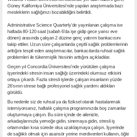
Güney Kaliforniya Üniversitesi'nde yapılan araştırmada bazı
mesleklerin sağlığınızı bozabildiğini belirtildi.
Administrative Science Quarterly'de yayınlanan çalışma ise
haftada 80-120 saat (sabah 6'da işe gidip gece yarısı eve
dönen) arasında çalışan 2 düzine genç yatırım bankacısını
takip ettiler. Uzun süre çalışanlarda çeşitli sağlık problemlerinin
arttığını tespit eden araştırmacılar, bankacılarda ruhsal sağlık
problemleri ile tükenmişlik hissinin arttığını açıkladılar.
Geçen yıl Concordia Üniversitesi'nde yürütülen çalışma
işyerindeki stresin insan sağlığı üzerindeki olumsuz etkisini
ortaya çıkardı. Fazla stresli işlerde çalışan insanların yüzde
26'sının strese bağlı profesyonel sağlık yardımı aldıkları
görüldü.
Bu nedenle siz de ruhsal ya da fiziksel olarak hastalanmak
istemiyorsanız, haftalık çalışma programınızda boş zamanlar
oluşturmaya çalışın. Bu süre içinde de ailenizle,
arkadaşlarınızla yemeğe gidin, sinemaya gidin, stresli iş
ortamından kısa sürede olsa uzaklaşmaya çalışın. İşyerinde
de sağlıklı olmak için asansör yerine merdivenleri kullanın, öğle