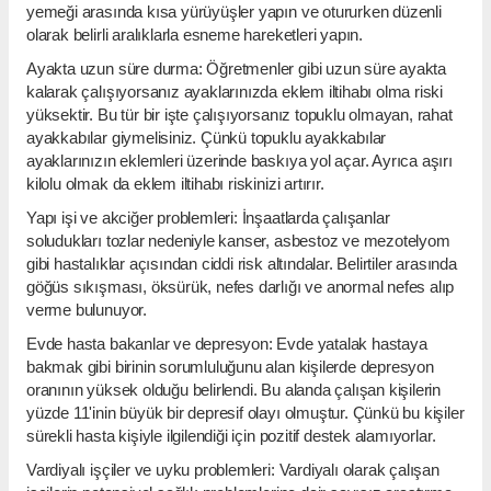
yemeği arasında kısa yürüyüşler yapın ve otururken düzenli
olarak belirli aralıklarla esneme hareketleri yapın.
Ayakta uzun süre durma: Öğretmenler gibi uzun süre ayakta
kalarak çalışıyorsanız ayaklarınızda eklem iltihabı olma riski
yüksektir. Bu tür bir işte çalışıyorsanız topuklu olmayan, rahat
ayakkabılar giymelisiniz. Çünkü topuklu ayakkabılar
ayaklarınızın eklemleri üzerinde baskıya yol açar. Ayrıca aşırı
kilolu olmak da eklem iltihabı riskinizi artırır.
Yapı işi ve akciğer problemleri: İnşaatlarda çalışanlar
soludukları tozlar nedeniyle kanser, asbestoz ve mezotelyom
gibi hastalıklar açısından ciddi risk altındalar. Belirtiler arasında
göğüs sıkışması, öksürük, nefes darlığı ve anormal nefes alıp
verme bulunuyor.
Evde hasta bakanlar ve depresyon: Evde yatalak hastaya
bakmak gibi birinin sorumluluğunu alan kişilerde depresyon
oranının yüksek olduğu belirlendi. Bu alanda çalışan kişilerin
yüzde 11'inin büyük bir depresif olayı olmuştur. Çünkü bu kişiler
sürekli hasta kişiyle ilgilendiği için pozitif destek alamıyorlar.
Vardiyalı işçiler ve uyku problemleri: Vardiyalı olarak çalışan