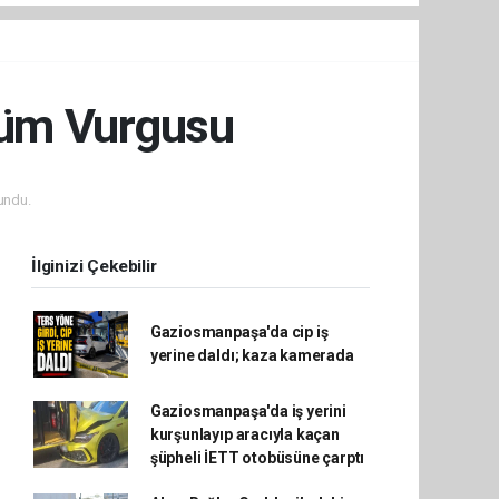
şüm Vurgusu
undu.
İlginizi Çekebilir
Gaziosmanpaşa'da cip iş
yerine daldı; kaza kamerada
Gaziosmanpaşa'da iş yerini
kurşunlayıp aracıyla kaçan
şüpheli İETT otobüsüne çarptı