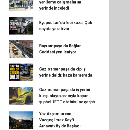
yenileme çalışmalarını
yerinde inceledi
Eyüpsultan'da feci kaza! Çok
sayıda yaralı var
Bayrampaşa’da Bağlar
Caddesi yenileniyor
Gaziosmanpaşa'da cip iş
yerine daldı; kaza kamerada
Gaziosmanpaşa'da iş yerini
kurşunlayıp aracıyla kaçan
şüpheli İETT otobüsüne çarptı
Yaz Akşamlarının
Vazgeçilmez Keyfi
Arnavutköy’de Başladı