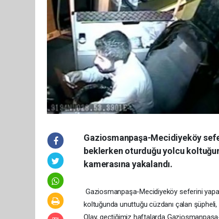
Gaziosmanpaşa-Mecidiyeköy seferi
beklerken oturduğu yolcu koltuğun
kamerasına yakalandı.
Gaziosmanpaşa-Mecidiyeköy seferini yapan 
koltuğunda unuttuğu cüzdanı çalan şüpheli, 
Olay, geçtiğimiz haftalarda Gaziosmanpaşa