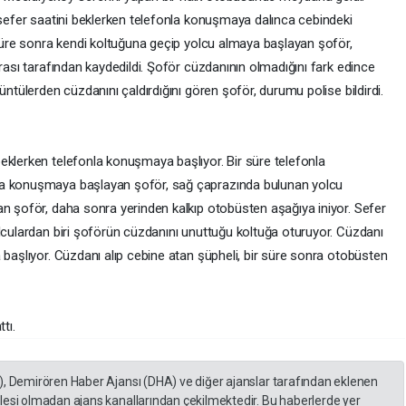
 sefer saatini beklerken telefonla konuşmaya dalınca cebindeki
 süre sonra kendi koltuğuna geçip yolcu almaya başlayan şoför,
erası tarafından kaydedildi. Şoför cüzdanının olmadığını fark edince
üntülerden cüzdanını çaldırdığını gören şoför, durumu polise bildirdi.
eklerken telefonla konuşmaya başlıyor. Bir süre telefonla
la konuşmaya başlayan şoför, sağ çaprazında bulunan yolcu
an şoför, daha sonra yerinden kalkıp otobüsten aşağıya iniyor. Sefer
olculardan biri şoförün cüzdanını unuttuğu koltuğa oturuyor. Cüzdanı
 başlıyor. Cüzdanı alıp cebine atan şüpheli, bir süre sonra otobüsten
tı.
), Demirören Haber Ajansı (DHA) ve diğer ajanslar tarafından eklenen
lesi olmadan ajans kanallarından çekilmektedir. Bu haberlerde yer