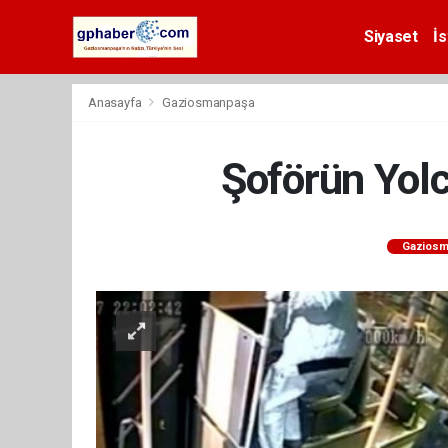
Siyaset
İs
Anasayfa
Gaziosmanpaşa
Şoförün Yol
Gaziosm