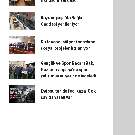
Dönüşüm Vurgusu
Bayrampaşa’da Bağlar
Caddesi yenileniyor
Sultangazi bütçesi onaylandı:
sosyal projeler hızlanıyor
Gençlik ve Spor Bakanı Bak,
Gaziosmanpaşa’da spor
yatırımlarını yerinde inceledi
Eyüpsultan'da feci kaza! Çok
sayıda yaralı var