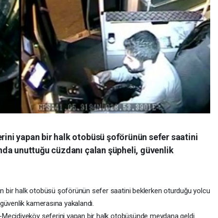
ni yapan bir halk otobüsü şoförünün sefer saatini
da unuttuğu cüzdanı çalan şüpheli, güvenlik
bir halk otobüsü şoförünün sefer saatini beklerken oturduğu yolcu
güvenlik kamerasına yakalandı.
-Mecidiyeköy seferini yapan bir halk otobüsünde meydana geldi.