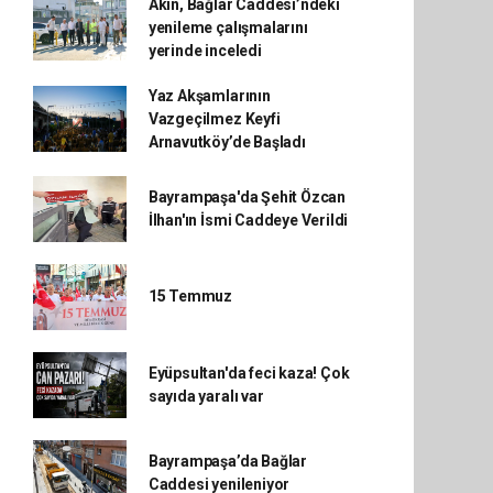
Akın, Bağlar Caddesi’ndeki
yenileme çalışmalarını
yerinde inceledi
Yaz Akşamlarının
Vazgeçilmez Keyfi
Arnavutköy’de Başladı
Bayrampaşa'da Şehit Özcan
İlhan'ın İsmi Caddeye Verildi
15 Temmuz
Eyüpsultan'da feci kaza! Çok
sayıda yaralı var
Bayrampaşa’da Bağlar
Caddesi yenileniyor