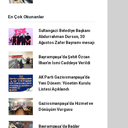
En Çok Okunanlar
Sultangazi Belediye Başkanı
Abdurrahman Dursun, 30
Ağustos Zafer Bayramı mesajı
Bayrampaşa'da Şehit Özcan
İlhan'ın İsmi Caddeye Verildi
AK Parti Gaziosmanpaşa’da
Yeni Dönem: Yönetim Kurulu
Listesi Açıklandı
Gaziosmanpaşa’da Hizmet ve
Dönüşüm Vurgusu
Bayrampaşa’da Bağlar