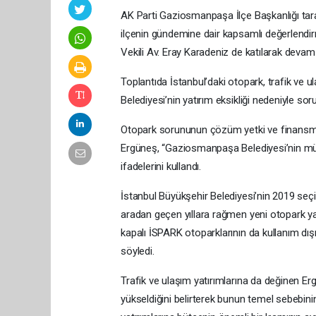
AK Parti Gaziosmanpaşa İlçe Başkanlığı tara
ilçenin gündemine dair kapsamlı değerlendi
Vekili Av. Eray Karadeniz de katılarak deva
Toplantıda İstanbul’daki otopark, trafik ve 
Belediyesi’nin yatırım eksikliği nedeniyle sor
Otopark sorununun çözüm yetki ve finansma
Ergüneş, “Gaziosmanpaşa Belediyesi’nin mü
ifadelerini kullandı.
İstanbul Büyükşehir Belediyesi’nin 2019 seçim
aradan geçen yıllara rağmen yeni otopark yat
kapalı İSPARK otoparklarının da kullanım dış
söyledi.
Trafik ve ulaşım yatırımlarına da değinen Er
yükseldiğini belirterek bunun temel sebebini