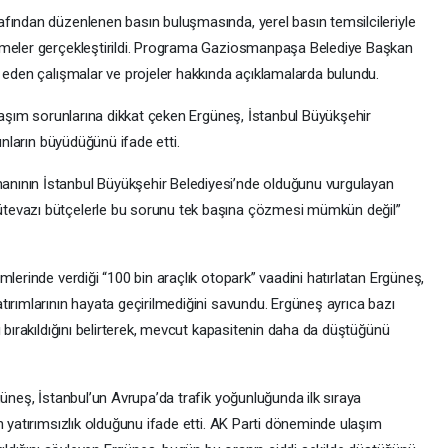
fından düzenlenen basın buluşmasında, yerel basın temsilcileriyle
rmeler gerçekleştirildi. Programa Gaziosmanpaşa Belediye Başkan
m eden çalışmalar ve projeler hakkında açıklamalarda bulundu.
ulaşım sorunlarına dikkat çeken Ergüneş, İstanbul Büyükşehir
unların büyüdüğünü ifade etti.
nının İstanbul Büyükşehir Belediyesi’nde olduğunu vurgulayan
tevazı bütçelerle bu sorunu tek başına çözmesi mümkün değil”
lerinde verdiği “100 bin araçlık otopark” vaadini hatırlatan Ergüneş,
ırımlarının hayata geçirilmediğini savundu. Ergüneş ayrıca bazı
ı bırakıldığını belirterek, mevcut kapasitenin daha da düştüğünü
güneş, İstanbul’un Avrupa’da trafik yoğunluğunda ilk sıraya
n yatırımsızlık olduğunu ifade etti. AK Parti döneminde ulaşım