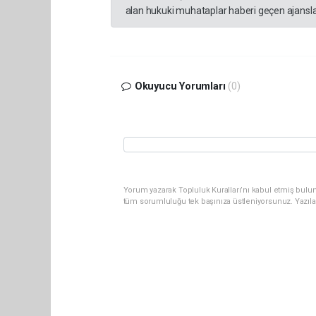
alan hukuki muhataplar haberi geçen ajanslar
Okuyucu Yorumları
(0)
Yorum yazarak Topluluk Kuralları’nı kabul etmiş bulun
tüm sorumluluğu tek başınıza üstleniyorsunuz. Yazıla