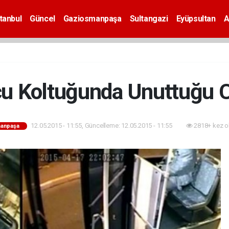
tanbul
Güncel
Gaziosmanpaşa
Sultangazi
Eyüpsultan
A
cu Koltuğunda Unuttuğu C
12.05.2015 - 11:55, Güncelleme: 12.05.2015 - 11:55
2818+ kez o
anpaşa