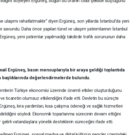
yrıldığını söyleyen Ergüneş, bugün bu oranın ciddi şekilde düştüğünü
e ulaşımı rahatlatmaktır” diyen Ergüneş, son yıllarda İstanbul’da yeni
ini savundu. Daha önce yapılan tünel ve ulaşım yatırımlarının İstanbul
en Ergüneş, yeni yatırımlar yapılmadığı takdirde trafik sorununun daha
il Ergüneş, basın mensuplarıyla bir araya geldiği toplantıda
ka başlıklarında değerlendirmelerde bulundu.
erin Türkiye ekonomisi üzerinde önemli etkiler oluşturduğunu
e ticaretin olumsuz etkilendiğini ifade etti. Devletin bu süreçte
güneş, kira yardımları, kısa çalışma ödeneği ve sağlık hizmetleri
irildiğini söyledi. Ekonomik toparlanma sürecinin devam ettiğini
 gelirli vatandaşlara yönelik desteklerin süreceğini ifade etti.
eğinen Ergüneş, sosyal medya ve dijital kültürün gençler üzerindeki