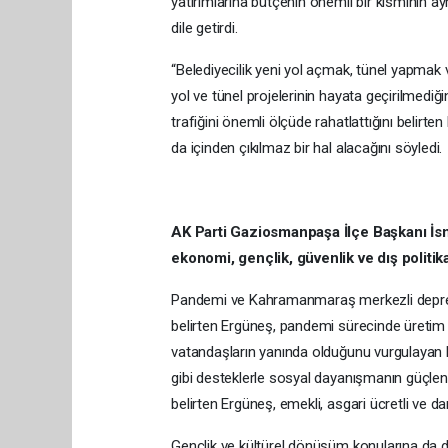
yatırımlarına bütçenin önemli bir kısmının a
dile getirdi.
“Belediyecilik yeni yol açmak, tünel yapmak v
yol ve tünel projelerinin hayata geçirilmediğ
trafiğini önemli ölçüde rahatlattığını belirt
da içinden çıkılmaz bir hal alacağını söyledi.
AK Parti Gaziosmanpaşa İlçe Başkanı İsma
ekonomi, gençlik, güvenlik ve dış politi
Pandemi ve Kahramanmaraş merkezli depreml
belirten Ergüneş, pandemi sürecinde üretim v
vatandaşların yanında olduğunu vurgulayan Er
gibi desteklerle sosyal dayanışmanın güçlend
belirten Ergüneş, emekli, asgari ücretli ve dar
Gençlik ve kültürel dönüşüm konularına da d