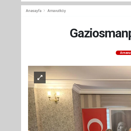
Anasayfa
Arnavutköy
Gaziosmanp
Arnavu