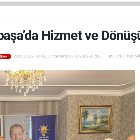
aşa’da Hizmet ve Dönü
23.05.2026 - 00:49, Güncelleme: 23.05.2026 - 01:06
13761+ kez ok
tköy