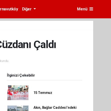
rnavutköy
Diğer
Menü
üzdanı Çaldı
kundu.
İlginizi Çekebilir
15 Temmuz
Akın, Bağlar Caddesi’ndeki