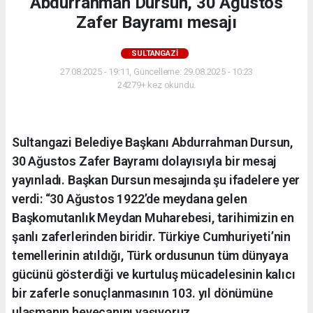
Abdurrahman Dursun, 30 Ağustos
Zafer Bayramı mesajı
SULTANGAZI
27.08.2025 - 19:11, Güncelleme: 29.08.2025 - 10:23
24279+ kez okundu.
Sultangazi Belediye Başkanı Abdurrahman Dursun,
30 Ağustos Zafer Bayramı dolayısıyla bir mesaj
yayınladı. Başkan Dursun mesajında şu ifadelere yer
verdi: “30 Ağustos 1922’de meydana gelen
Başkomutanlık Meydan Muharebesi, tarihimizin en
şanlı zaferlerinden biridir. Türkiye Cumhuriyeti’nin
temellerinin atıldığı, Türk ordusunun tüm dünyaya
gücünü gösterdiği ve kurtuluş mücadelesinin kalıcı
bir zaferle sonuçlanmasının 103. yıl dönümüne
ulaşmanın heyecanını yaşıyoruz.