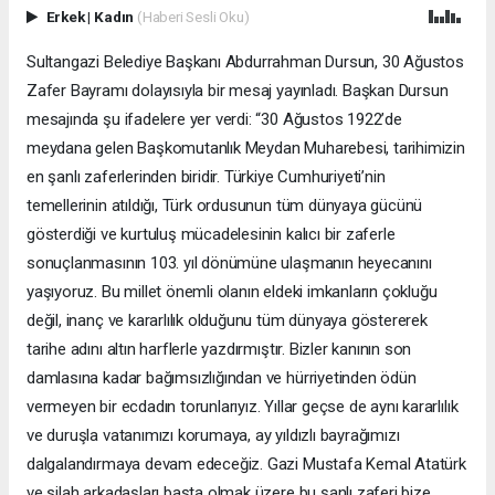
Erkek
|
Kadın
(Haberi Sesli Oku)
Sultangazi Belediye Başkanı Abdurrahman Dursun, 30 Ağustos
Zafer Bayramı dolayısıyla bir mesaj yayınladı. Başkan Dursun
mesajında şu ifadelere yer verdi: “30 Ağustos 1922’de
meydana gelen Başkomutanlık Meydan Muharebesi, tarihimizin
en şanlı zaferlerinden biridir. Türkiye Cumhuriyeti’nin
temellerinin atıldığı, Türk ordusunun tüm dünyaya gücünü
gösterdiği ve kurtuluş mücadelesinin kalıcı bir zaferle
sonuçlanmasının 103. yıl dönümüne ulaşmanın heyecanını
yaşıyoruz. Bu millet önemli olanın eldeki imkanların çokluğu
değil, inanç ve kararlılık olduğunu tüm dünyaya göstererek
tarihe adını altın harflerle yazdırmıştır. Bizler kanının son
damlasına kadar bağımsızlığından ve hürriyetinden ödün
vermeyen bir ecdadın torunlarıyız. Yıllar geçse de aynı kararlılık
ve duruşla vatanımızı korumaya, ay yıldızlı bayrağımızı
dalgalandırmaya devam edeceğiz. Gazi Mustafa Kemal Atatürk
ve silah arkadaşları başta olmak üzere bu şanlı zaferi bize