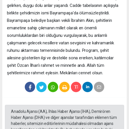
gelirken, duygu dolu anlar yaşandı. Cadde tabelasının açılışıyla
birlikte şehidimizin ismi Bayrampaşa'da ölümsüzleştirildi.
Bayrampaşa belediye başkan vekili İbrahim Akın, şehitlerin
emanetine sahip çıkmanın millet olarak en önemli
sorumluluklardan biri olduğunu vurgulayarak, bu anlamlı
çalışmanın gelecek nesillere vatan sevgisini ve kahramanlık
ruhunu aktarması temennisinde bulundu. Program, şehit
ailesine gösterilen ilgi ve destekle sona ererken, katılımcılar
şehit Özcan İlhan'ı rahmet ve minnetle andı. Allah tüm
şehitlerimize rahmet eylesin. Mekânları cennet olsun.
Anadolu Ajansı (AA), İhlas Haber Ajansı (İHA), Demirören
Haber Ajansı (DHA) ve diğer ajanslar tarafından eklenen tüm
haberler, sitemizin editörlerinin müdahalesi olmadan ajans