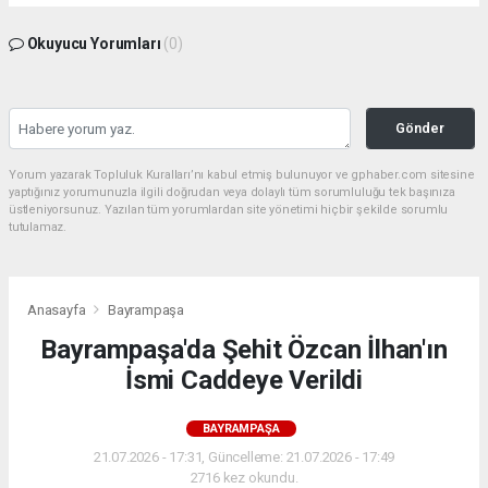
Okuyucu Yorumları
(0)
Gönder
Yorum yazarak Topluluk Kuralları’nı kabul etmiş bulunuyor ve gphaber.com sitesine
yaptığınız yorumunuzla ilgili doğrudan veya dolaylı tüm sorumluluğu tek başınıza
üstleniyorsunuz. Yazılan tüm yorumlardan site yönetimi hiçbir şekilde sorumlu
tutulamaz.
Anasayfa
Bayrampaşa
Bayrampaşa'da Şehit Özcan İlhan'ın
İsmi Caddeye Verildi
BAYRAMPAŞA
21.07.2026 - 17:31, Güncelleme: 21.07.2026 - 17:49
2716 kez okundu.