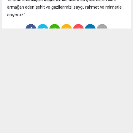
armağan eden şehit ve gazilerimizi saygı, rahmet ve minnetle
anıyoruz.”
Anadolu Ajansı (AA), İhlas Haber Ajansı (İHA), Demirören
Haber Ajansı (DHA) ve diğer ajanslar tarafından eklenen tüm
haberler, sitemizin editörlerinin müdahalesi olmadan ajans
kanallarından çekilmektedir. Bu haberlerde yer alan hukuki
muhataplar haberi geçen ajanslar olup sitemizin hiç bir
editörü sorumlu tutulamaz...
Okuyucu Yorumları
(0)