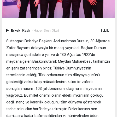
Erkek
|
Kadın
(Haberi Sesli Oku)
Sultangazi Belediye Başkanı Abdurrahman Dursun, 30 Ağustos
Zafer Bayramı dolayısıyla bir mesaj yayınladı. Başkan Dursun
mesajında şu ifadelere yer verdi: “30 Ağustos 1922’de
meydana gelen Başkomutanlık Meydan Muharebesi, tarihimizin
en şanlı zaferlerinden biridir. Türkiye Cumhuriyeti’nin
temellerinin atıldığı, Türk ordusunun tüm dünyaya gücünü
gösterdiği ve kurtuluş mücadelesinin kalıcı bir zaferle
sonuçlanmasının 103. yıl dönümüne ulaşmanın heyecanını
yaşıyoruz. Bu millet önemli olanın eldeki imkanların çokluğu
değil, inanç ve kararlılık olduğunu tüm dünyaya göstererek
tarihe adını altın harflerle yazdırmıştır. Bizler kanının son
damlasına kadar bağımsızlığından ve hürriyetinden ödün