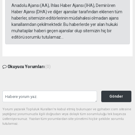
Anadolu Ajansı (AA), İhlas Haber Ajansı (İHA), Demirören
Haber Ajansı (DHA) ve diğer ajanslar tarafından eklenen tüm
haberler, sitemizin editörlerinin müdahalesi olmadan ajans
kanallarından çekilmektedir. Bu haberlerde yer alan hukuki
muhataplar haberi geçen ajanslar olup sitemizin hiç bir
editörü sorumlu tutulamaz...
Okuyucu Yorumları
(0)
Gönder
Yorum yazarak Topluluk Kuralları’nı kabul etmiş bulunuyor ve gphaber.com sitesine
yaptığınız yorumunuzla ilgili doğrudan veya dolaylı tüm sorumluluğu tek başınıza
üstleniyorsunuz. Yazılan tüm yorumlardan site yönetimi hiçbir şekilde sorumlu
tutulamaz.