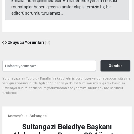
kanallarından çekilmektedir. Bu haberlerde yer alan hukuki
muhataplar haberi geçen ajanslar olup sitemizin hiç bir
editörü sorumlu tutulamaz...
Okuyucu Yorumları
(0)
Gönder
Yorum yazarak Topluluk Kuralları’nı kabul etmiş bulunuyor ve gphaber.com sitesine
yaptığınız yorumunuzla ilgili doğrudan veya dolaylı tüm sorumluluğu tek başınıza
üstleniyorsunuz. Yazılan tüm yorumlardan site yönetimi hiçbir şekilde sorumlu
tutulamaz.
Anasayfa
Sultangazi
Sultangazi Belediye Başkanı