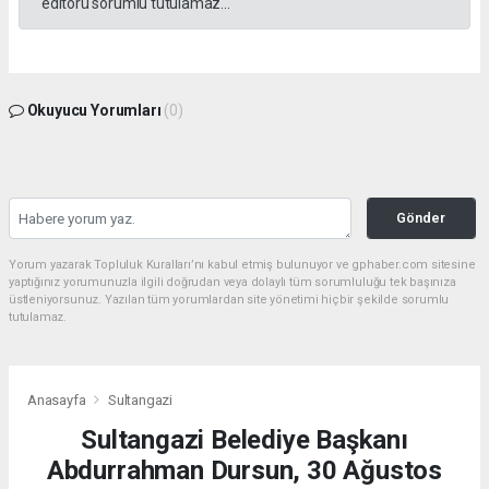
editörü sorumlu tutulamaz...
Okuyucu Yorumları
(0)
Gönder
Yorum yazarak Topluluk Kuralları’nı kabul etmiş bulunuyor ve gphaber.com sitesine
yaptığınız yorumunuzla ilgili doğrudan veya dolaylı tüm sorumluluğu tek başınıza
üstleniyorsunuz. Yazılan tüm yorumlardan site yönetimi hiçbir şekilde sorumlu
tutulamaz.
Anasayfa
Sultangazi
Sultangazi Belediye Başkanı
Abdurrahman Dursun, 30 Ağustos