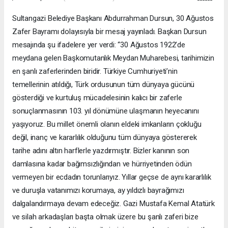
Sultangazi Belediye Başkanı Abdurrahman Dursun, 30 Ağustos
Zafer Bayramı dolayısıyla bir mesaj yayınladı. Başkan Dursun
mesajında şu ifadelere yer verdi: “30 Ağustos 1922’de
meydana gelen Başkomutanlık Meydan Muharebesi, tarihimizin
en şanlı zaferlerinden biridir. Türkiye Cumhuriyeti’nin
temellerinin atıldığı, Türk ordusunun tüm dünyaya gücünü
gösterdiği ve kurtuluş mücadelesinin kalıcı bir zaferle
sonuçlanmasının 103. yıl dönümüne ulaşmanın heyecanını
yaşıyoruz. Bu millet önemli olanın eldeki imkanların çokluğu
değil, inanç ve kararlılık olduğunu tüm dünyaya göstererek
tarihe adını altın harflerle yazdırmıştır. Bizler kanının son
damlasına kadar bağımsızlığından ve hürriyetinden ödün
vermeyen bir ecdadın torunlarıyız. Yıllar geçse de aynı kararlılık
ve duruşla vatanımızı korumaya, ay yıldızlı bayrağımızı
dalgalandırmaya devam edeceğiz. Gazi Mustafa Kemal Atatürk
ve silah arkadaşları başta olmak üzere bu şanlı zaferi bize