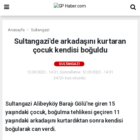
Anasayfa
Sultangazi
Sultangazi'de arkadaşını kurtaran
çocuk kendisi boğuldu
SULTANGAZI
12.09.2022 - 14:31, Güncelleme: 12.09.2022 - 14:31
3472+ kez okundu.
Sultangazi Alibeyköy Barajı Gölü'ne giren 15
yaşındaki çocuk, boğulma tehlikesi geçiren 11
yaşındaki arkadaşını kurtardıktan sonra kendisi
boğularak can verdi.