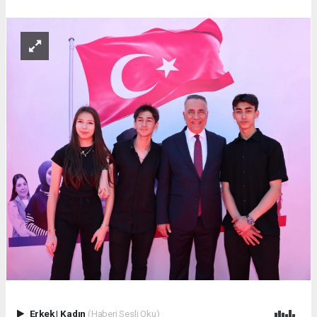
Erkek
|
Kadın
(Haberi Sesli Oku)