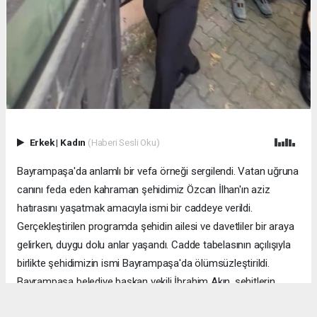
Erkek
|
Kadın
(Haberi Sesli Oku)
Bayrampaşa'da anlamlı bir vefa örneği sergilendi. Vatan uğruna
canını feda eden kahraman şehidimiz Özcan İlhan'ın aziz
hatırasını yaşatmak amacıyla ismi bir caddeye verildi.
Gerçekleştirilen programda şehidin ailesi ve davetliler bir araya
gelirken, duygu dolu anlar yaşandı. Cadde tabelasının açılışıyla
birlikte şehidimizin ismi Bayrampaşa'da ölümsüzleştirildi.
Bayrampaşa belediye başkan vekili İbrahim Akın, şehitlerin
emanetine sahip çıkmanın millet olarak en önemli