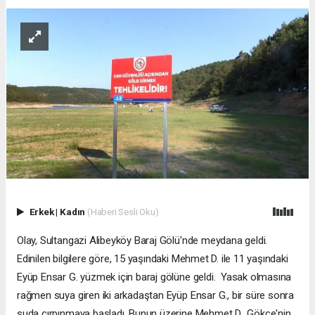
Erkek
|
Kadın
(Haberi Sesli Oku)
Olay, Sultangazi Alibeyköy Baraj Gölü'nde meydana geldi.
Edinilen bilgilere göre, 15 yaşındaki Mehmet D. ile 11 yaşındaki
Eyüp Ensar G. yüzmek için baraj gölüne geldi. Yasak olmasına
rağmen suya giren iki arkadaştan Eyüp Ensar G., bir süre sonra
suda çırpınmaya başladı. Bunun üzerine Mehmet D., Gökçe'nin