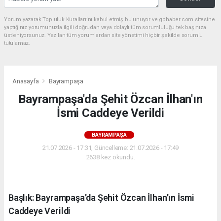
Yorum yazarak Topluluk Kuralları’nı kabul etmiş bulunuyor ve gphaber.com sitesine
yaptığınız yorumunuzla ilgili doğrudan veya dolaylı tüm sorumluluğu tek başınıza
üstleniyorsunuz. Yazılan tüm yorumlardan site yönetimi hiçbir şekilde sorumlu
tutulamaz.
Anasayfa
Bayrampaşa
Bayrampaşa'da Şehit Özcan İlhan'ın
İsmi Caddeye Verildi
BAYRAMPAŞA
21.07.2026 - 17:31, Güncelleme: 21.07.2026 - 17:49
2638 kez okundu.
Başlık: Bayrampaşa'da Şehit Özcan İlhan'ın İsmi
Caddeye Verildi