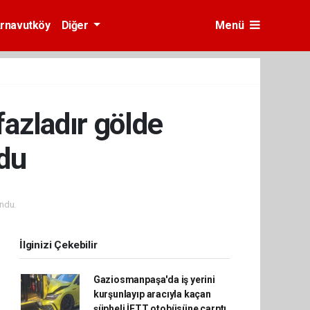
rnavutköy
Diğer
Menü
 fazladır gölde
ldu
ndu.
İlginizi Çekebilir
Gaziosmanpaşa'da iş yerini
kurşunlayıp aracıyla kaçan
şüpheli İETT otobüsüne çarptı