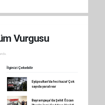
şüm Vurgusu
undu.
İlginizi Çekebilir
Eyüpsultan'da feci kaza! Çok
sayıda yaralı var
Bayrampaşa'da Şehit Özcan