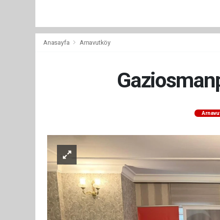
Anasayfa
Arnavutköy
Gaziosmanp
Arnavu