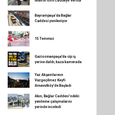
İlhan'ın İsmi Caddeye Verildi
Bayrampaşa’da Bağlar
Caddesi yenileniyor
15 Temmuz
Gaziosmanpaşa'da cip iş
yerine daldı; kaza kamerada
Yaz Akşamlarının
Vazgeçilmez Keyfi
Arnavutköy’de Başladı
Akın, Bağlar Caddesi’ndeki
yenileme çalışmalarını
yerinde inceledi