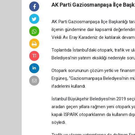
AK Parti Gaziosmanpaşa İlçe Başka
AK Parti Gaziosmanpaşa İlçe Başkanlığı tara
ilçenin gündemine dair kapsamlı değerlendi
Vekili Av. Eray Karadeniz de katılarak deva
Toplantıda İstanbul’daki otopark, trafik ve 
Belediyesi’nin yatırım eksikliği nedeniyle sor
Otopark sorununun çözüm yetki ve finansma
Ergüneş, “Gaziosmanpaşa Belediyesi’nin mü
ifadelerini kullandı.
İstanbul Büyükşehir Belediyesi’nin 2019 seçim
aradan geçen yıllara rağmen yeni otopark yat
kapalı İSPARK otoparklarının da kullanım dış
söyledi.
Trafik ve ulaşım yatırımlarına da değinen Er