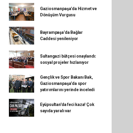
Gaziosmanpaşa’da Hizmet ve
Dönüşüm Vurgusu
Bayrampaşa’da Bağlar
Caddesi yenileniyor
Sultangazi bütçesi onaylandı:
sosyal projeler hızlanıyor
Gençlik ve Spor Bakanı Bak,
Gaziosmanpaşa’da spor
yatırımlarını yerinde inceledi
Eyüpsultan'da feci kaza! Çok
sayıda yaralı var