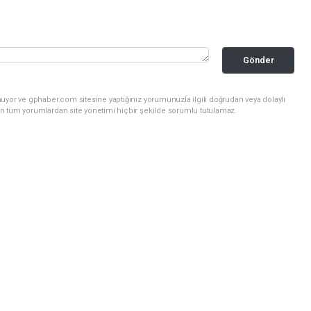
Gönder
uyor ve gphaber.com sitesine yaptığınız yorumunuzla ilgili doğrudan veya dolaylı
n tüm yorumlardan site yönetimi hiçbir şekilde sorumlu tutulamaz.