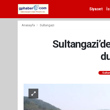
Siyaset
İs
Anasayfa
Sultangazi
Sultangazi’de 
du
Sulta