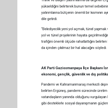
yükseldiğini belirterek bunun temel sebebini
yatırımlarına bütçenin önemli bir kısmının a
dile getirdi.
“Belediyecilik yeni yol açmak, tünel yapmak v
yol ve tünel projelerinin hayata geçirilmediğ
trafiğini önemli ölçüde rahatlattığını belirt
da içinden çıkılmaz bir hal alacağını söyledi.
AK Parti Gaziosmanpaşa İlçe Başkanı İsma
ekonomi, gençlik, güvenlik ve dış politi
Pandemi ve Kahramanmaraş merkezli depreml
belirten Ergüneş, pandemi sürecinde üretim v
vatandaşların yanında olduğunu vurgulayan Er
gibi desteklerle sosyal dayanışmanın güçlend