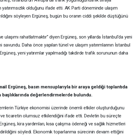
n yatırımsızlık olduğunu ifade etti. AK Parti döneminde ulaşım
yrıldığını söyleyen Ergüneş, bugün bu oranın ciddi şekilde düştüğünü
e ulaşımı rahatlatmaktır” diyen Ergüneş, son yıllarda İstanbul’da yeni
ini savundu. Daha önce yapılan tünel ve ulaşım yatırımlarının İstanbul
en Ergüneş, yeni yatırımlar yapılmadığı takdirde trafik sorununun daha
il Ergüneş, basın mensuplarıyla bir araya geldiği toplantıda
ka başlıklarında değerlendirmelerde bulundu.
erin Türkiye ekonomisi üzerinde önemli etkiler oluşturduğunu
e ticaretin olumsuz etkilendiğini ifade etti. Devletin bu süreçte
güneş, kira yardımları, kısa çalışma ödeneği ve sağlık hizmetleri
irildiğini söyledi. Ekonomik toparlanma sürecinin devam ettiğini