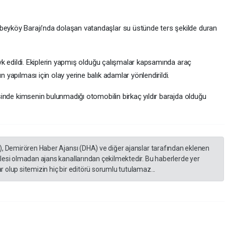
ibeyköy Barajı’nda dolaşan vatandaşlar su üstünde ters şekilde duran
 sevk edildi. Ekiplerin yapmış olduğu çalışmalar kapsamında araç
n yapılması için olay yerine balık adamlar yönlendirildi.
risinde kimsenin bulunmadığı otomobilin birkaç yıldır barajda olduğu
), Demirören Haber Ajansı (DHA) ve diğer ajanslar tarafından eklenen
lesi olmadan ajans kanallarından çekilmektedir. Bu haberlerde yer
 olup sitemizin hiç bir editörü sorumlu tutulamaz...