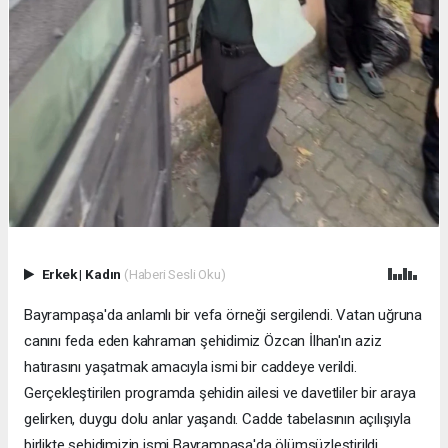
Erkek
|
Kadın
(Haberi Sesli Oku)
Bayrampaşa'da anlamlı bir vefa örneği sergilendi. Vatan uğruna
canını feda eden kahraman şehidimiz Özcan İlhan'ın aziz
hatırasını yaşatmak amacıyla ismi bir caddeye verildi.
Gerçekleştirilen programda şehidin ailesi ve davetliler bir araya
gelirken, duygu dolu anlar yaşandı. Cadde tabelasının açılışıyla
birlikte şehidimizin ismi Bayrampaşa'da ölümsüzleştirildi.