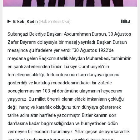
Erkek
|
Kadın
(Haberi Sesli Oku)
Sultangazi Belediye Başkanı Abdurrahman Dursun, 30 Ağustos
Zafer Bayramı dolayısıyla bir mesaj yayınladı. Başkan Dursun
mesajında şu ifadelere yer verdi: “30 Ağustos 1922’de
meydana gelen Başkomutanlık Meydan Muharebesi, tarihimizin
en şanlı zaferlerinden biridir. Türkiye Cumhuriyeti’nin
temellerinin atıldığı, Türk ordusunun tüm dünyaya gücünü
gösterdiği ve kurtuluş mücadelesinin kalıcı bir zaferle
sonuçlanmasının 103. yıl dönümüne ulaşmanın heyecanını
yaşıyoruz. Bu millet önemli olanın eldeki imkanların çokluğu
değil, inanç ve kararlılık olduğunu tüm dünyaya göstererek
tarihe adını altın harflerle yazdırmıştır. Bizler kanının son
damlasına kadar bağımsızlığından ve hürriyetinden ödün
vermeyen bir ecdadın torunlarıyız. Yıllar geçse de aynı kararlılık
ve duruşla vatanımızı korumaya, ay yıldızlı bayrağımızı