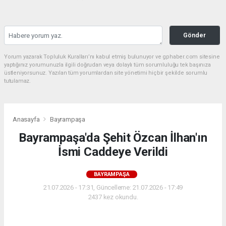
Gönder
Yorum yazarak Topluluk Kuralları’nı kabul etmiş bulunuyor ve gphaber.com sitesine
yaptığınız yorumunuzla ilgili doğrudan veya dolaylı tüm sorumluluğu tek başınıza
üstleniyorsunuz. Yazılan tüm yorumlardan site yönetimi hiçbir şekilde sorumlu
tutulamaz.
Anasayfa
Bayrampaşa
Bayrampaşa'da Şehit Özcan İlhan'ın
İsmi Caddeye Verildi
BAYRAMPAŞA
21.07.2026 - 17:31, Güncelleme: 21.07.2026 - 17:49
2437 kez okundu.