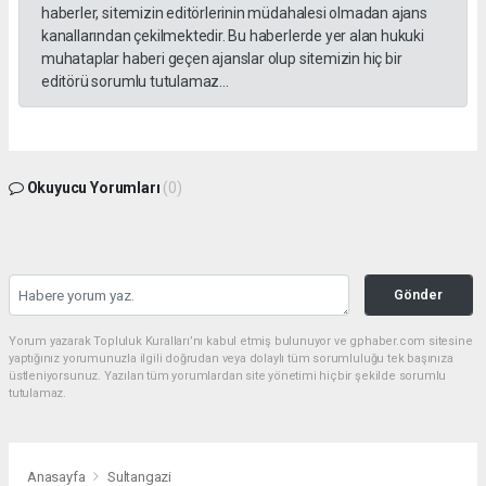
haberler, sitemizin editörlerinin müdahalesi olmadan ajans
kanallarından çekilmektedir. Bu haberlerde yer alan hukuki
muhataplar haberi geçen ajanslar olup sitemizin hiç bir
editörü sorumlu tutulamaz...
Okuyucu Yorumları
(0)
Gönder
Yorum yazarak Topluluk Kuralları’nı kabul etmiş bulunuyor ve gphaber.com sitesine
yaptığınız yorumunuzla ilgili doğrudan veya dolaylı tüm sorumluluğu tek başınıza
üstleniyorsunuz. Yazılan tüm yorumlardan site yönetimi hiçbir şekilde sorumlu
tutulamaz.
Anasayfa
Sultangazi