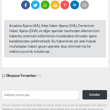
Anadolu Ajansı (AA), İhlas Haber Ajansı (İHA), Demirören
Haber Ajansı (DHA) ve diğer ajanslar tarafından eklenen tüm
haberler, sitemizin editörlerinin müdahalesi olmadan ajans
kanallarından çekilmektedir. Bu haberlerde yer alan hukuki
muhataplar haberi geçen ajanslar olup sitemizin hiç bir
editörü sorumlu tutulamaz...
Okuyucu Yorumları
(0)
Gönder
Yorum yazarak Topluluk Kuralları’nı kabul etmiş bulunuyor ve gphaber.com sitesine
yaptığınız yorumunuzla ilgili doğrudan veya dolaylı tüm sorumluluğu tek başınıza