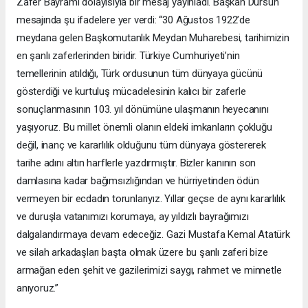
Zafer Bayramı dolayısıyla bir mesaj yayınladı. Başkan Dursun
mesajında şu ifadelere yer verdi: “30 Ağustos 1922’de
meydana gelen Başkomutanlık Meydan Muharebesi, tarihimizin
en şanlı zaferlerinden biridir. Türkiye Cumhuriyeti’nin
temellerinin atıldığı, Türk ordusunun tüm dünyaya gücünü
gösterdiği ve kurtuluş mücadelesinin kalıcı bir zaferle
sonuçlanmasının 103. yıl dönümüne ulaşmanın heyecanını
yaşıyoruz. Bu millet önemli olanın eldeki imkanların çokluğu
değil, inanç ve kararlılık olduğunu tüm dünyaya göstererek
tarihe adını altın harflerle yazdırmıştır. Bizler kanının son
damlasına kadar bağımsızlığından ve hürriyetinden ödün
vermeyen bir ecdadın torunlarıyız. Yıllar geçse de aynı kararlılık
ve duruşla vatanımızı korumaya, ay yıldızlı bayrağımızı
dalgalandırmaya devam edeceğiz. Gazi Mustafa Kemal Atatürk
ve silah arkadaşları başta olmak üzere bu şanlı zaferi bize
armağan eden şehit ve gazilerimizi saygı, rahmet ve minnetle
anıyoruz.”