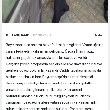
Erkek
|
Kadın
(Haberi Sesli Oku)
Bayrampaşa'da anlamlı bir vefa örneği sergilendi. Vatan uğruna
canını feda eden kahraman şehidimiz Özcan İlhan'ın aziz
hatırasını yaşatmak amacıyla ismi bir caddeye verildi.
Gerçekleştirilen programda şehidin ailesi ve davetliler bir araya
gelirken, duygu dolu anlar yaşandı. Cadde tabelasının açılışıyla
birlikte şehidimizin ismi Bayrampaşa'da ölümsüzleştirildi.
Bayrampaşa belediye başkan vekili İbrahim Akın, şehitlerin
emanetine sahip çıkmanın millet olarak en önemli
sorumluluklardan biri olduğunu vurgulayarak, bu anlamlı
çalışmanın gelecek nesillere vatan sevgisini ve kahramanlık
ruhunu aktarması temennisinde bulundu. Program, şehit