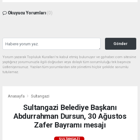
Okuyucu Yorumları
(0)
Gönder
Yorum yazarak Topluluk Kuralları’nı kabul etmiş bulunuyor ve gphaber.com sitesine
yaptığınız yorumunuzla ilgili doğrudan veya dolaylı tüm sorumluluğu tek başınıza
üstleniyorsunuz. Yazılan tüm yorumlardan site yönetimi hiçbir şekilde sorumlu
tutulamaz.
Anasayfa
Sultangazi
Sultangazi Belediye Başkanı
Abdurrahman Dursun, 30 Ağustos
Zafer Bayramı mesajı
SULTANGAZI