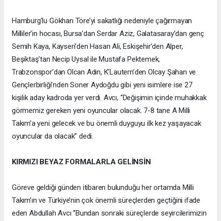
Hamburg’lu Gökhan Töre’yi sakatlığı nedeniyle çağırmayan
Milliler’in hocası, Bursa’dan Serdar Aziz, Galatasaray’dan genç
Semih Kaya, Kayseri’den Hasan Ali, Eskişehir’den Alper,
Beşiktaş’tan Necip Uysal ile Mustafa Pektemek,
Trabzonspor’dan Olcan Adın, K’Lautern’den Olcay Şahan ve
Gençlerbirliği’nden Soner Aydoğdu gibi yeni isimlere ise 27
kişilik aday kadroda yer verdi. Avcı, “Değişimin içinde muhakkak
görmemiz gereken yeni oyuncular olacak. 7-8 tane A Milli
Takım’a yeni gelecek ve bu önemli duyguyu ilk kez yaşayacak
oyuncular da olacak” dedi.
KIRMIZI BEYAZ FORMALARLA GELİNSİN
Göreve geldiği günden itibaren bulunduğu her ortamda Milli
Takım’ın ve Türkiye’nin çok önemli süreçlerden geçtiğini ifade
eden Abdullah Avcı ‘’Bundan sonraki süreçlerde seyircilerimizin