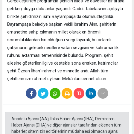
Gerçekleştirilen programda şehidin ailesi ve davetliler bir araya
gelirken, duygu dolu anlar yaşandı. Cadde tabelasının açılışıyla
birlikte şehidimizin ismi Bayrampaşa'da ölümsüzleştirildi.
Bayrampaşa belediye başkan vekili İbrahim Akın, şehitlerin
emanetine sahip çıkmanın millet olarak en önemli
sorumluluklardan biri olduğunu vurgulayarak, bu anlamlı
çalışmanın gelecek nesillere vatan sevgisini ve kahramanlık
ruhunu aktarması temennisinde bulundu. Program, şehit
ailesine gösterilen ilgi ve destekle sona ererken, katılımcılar
şehit Özcan İlhan'ı rahmet ve minnetle andı. Allah tüm
şehitlerimize rahmet eylesin. Mekânları cennet olsun.
Anadolu Ajansı (AA), İhlas Haber Ajansı (İHA), Demirören
Haber Ajansı (DHA) ve diğer ajanslar tarafından eklenen tüm
haberler, sitemizin editörlerinin müdahalesi olmadan ajans