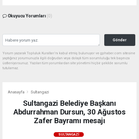
Okuyucu Yorumları
(0)
Gönder
Yorum yazarak Topluluk Kuralları’nı kabul etmiş bulunuyor ve gphaber.com sitesine
yaptığınız yorumunuzla ilgili doğrudan veya dolaylı tüm sorumluluğu tek başınıza
üstleniyorsunuz. Yazılan tüm yorumlardan site yönetimi hiçbir şekilde sorumlu
tutulamaz.
Anasayfa
Sultangazi
Sultangazi Belediye Başkanı
Abdurrahman Dursun, 30 Ağustos
Zafer Bayramı mesajı
SULTANGAZI