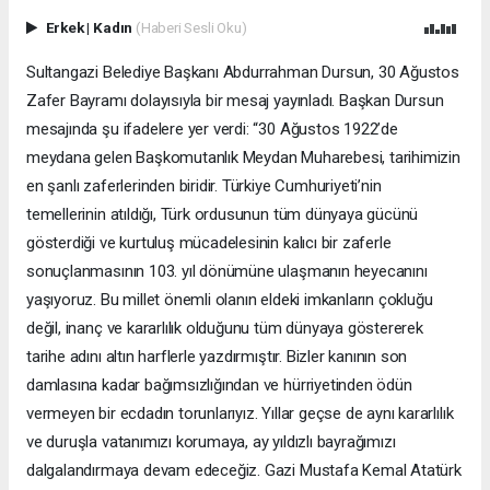
Erkek
|
Kadın
(Haberi Sesli Oku)
Sultangazi Belediye Başkanı Abdurrahman Dursun, 30 Ağustos
Zafer Bayramı dolayısıyla bir mesaj yayınladı. Başkan Dursun
mesajında şu ifadelere yer verdi: “30 Ağustos 1922’de
meydana gelen Başkomutanlık Meydan Muharebesi, tarihimizin
en şanlı zaferlerinden biridir. Türkiye Cumhuriyeti’nin
temellerinin atıldığı, Türk ordusunun tüm dünyaya gücünü
gösterdiği ve kurtuluş mücadelesinin kalıcı bir zaferle
sonuçlanmasının 103. yıl dönümüne ulaşmanın heyecanını
yaşıyoruz. Bu millet önemli olanın eldeki imkanların çokluğu
değil, inanç ve kararlılık olduğunu tüm dünyaya göstererek
tarihe adını altın harflerle yazdırmıştır. Bizler kanının son
damlasına kadar bağımsızlığından ve hürriyetinden ödün
vermeyen bir ecdadın torunlarıyız. Yıllar geçse de aynı kararlılık
ve duruşla vatanımızı korumaya, ay yıldızlı bayrağımızı
dalgalandırmaya devam edeceğiz. Gazi Mustafa Kemal Atatürk