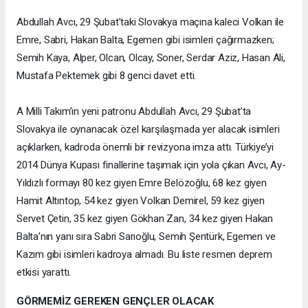
Abdullah Avcı, 29 Şubat’taki Slovakya maçına kaleci Volkan ile
Emre, Sabri, Hakan Balta, Egemen gibi isimleri çağırmazken;
Semih Kaya, Alper, Olcan, Olcay, Soner, Serdar Aziz, Hasan Ali,
Mustafa Pektemek gibi 8 genci davet etti.
A Milli Takım’ın yeni patronu Abdullah Avcı, 29 Şubat’ta
Slovakya ile oynanacak özel karşılaşmada yer alacak isimleri
açıklarken, kadroda önemli bir revizyona imza attı. Türkiye’yi
2014 Dünya Kupası finallerine taşımak için yola çıkan Avcı, Ay-
Yıldızlı formayı 80 kez giyen Emre Belözoğlu, 68 kez giyen
Hamit Altıntop, 54 kez giyen Volkan Demirel, 59 kez giyen
Servet Çetin, 35 kez giyen Gökhan Zan, 34 kez giyen Hakan
Balta’nın yanı sıra Sabri Sarıoğlu, Semih Şentürk, Egemen ve
Kazım gibi isimleri kadroya almadı. Bu liste resmen deprem
etkisi yarattı.
GÖRMEMİZ GEREKEN GENÇLER OLACAK