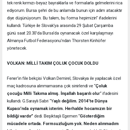
tek renk kırmızı-beyaz bayraklarla ve formalarla gelmelerini rica
ediyorum. Bursa şehri de bu anlamda bunun için adım atacaktır
diye düşünüyorum. Bu takım, bu forma hepimizin’’ ifadelerini
kullandı. Türkiye ile Slovak’ya arasında 29 Şubat Çarşamba
günü saat 20.30’da Bursa’da oynanacak özel karşılaşmayı
Almanya Futbol Federasyonu’ndan Thorsten Kinhöfer
yönetecek.
VOLKAN: MİLLİ TAKIM ÇOLUK ÇOCUK DOLDU
Fener’in file bekçisi Volkan Demirel, Slovakya ile yapılacak özel
maç kadrosuna alınmamasına çok sinirlendi ve “
Çoluk
çocuğu Milli Takıma almış. İnşallah başarılı olu
r” ifadesini
kullandı. G.Saraylı Sabri “Y
aşlı değilim. 2014’te Dünya
Kupası’nda oynamak isterim. Herhalde hocamızın bir
bildiği vardır”
dedi. Beşiktaşlı Egemen “
Gösterdiğim
mücadele ortada. Formsuzluğum yok. Neden alınmadım