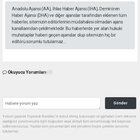
Anadolu Ajansı (AA), İhlas Haber Ajansı (İHA), Demirören
Haber Ajansı (DHA) ve diğer ajanslar tarafından eklenen tüm
haberler, sitemizin editörlerinin müdahalesi olmadan ajans
kanallarından çekilmektedir. Bu haberlerde yer alan hukuki
muhataplar haberi geçen ajanslar olup sitemizin hiç bir
editörü sorumlu tutulamaz...
Okuyucu Yorumları
(0)
Gönder
Yorum yazarak Topluluk Kuralları’nı kabul etmiş bulunuyor ve gphaber.com sitesine
yaptığınız yorumunuzla ilgili doğrudan veya dolaylı tüm sorumluluğu tek başınıza
üstleniyorsunuz. Yazılan tüm yorumlardan site yönetimi hiçbir şekilde sorumlu
tutulamaz.