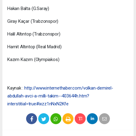
Hakan Balta (G.Saray)
Giray Kaçar (Trabzonspor)
Halil Altıntop (Trabzonspor)
Hamit Altıntop (Real Madrid)
Kazım Kazım (Olympiakos)
Kaynak :
http://www.internethaber.com/volkan-demirel-
abdullah-avci-a-milli-takim--403644h.htm?
interstitial=true#ixzz1nNxN2Kfe