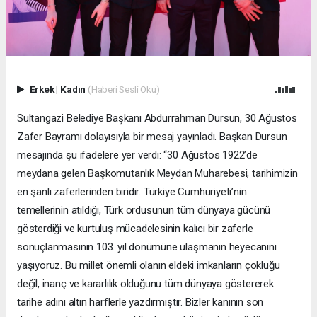
Erkek
|
Kadın
(Haberi Sesli Oku)
Sultangazi Belediye Başkanı Abdurrahman Dursun, 30 Ağustos
Zafer Bayramı dolayısıyla bir mesaj yayınladı. Başkan Dursun
mesajında şu ifadelere yer verdi: “30 Ağustos 1922’de
meydana gelen Başkomutanlık Meydan Muharebesi, tarihimizin
en şanlı zaferlerinden biridir. Türkiye Cumhuriyeti’nin
temellerinin atıldığı, Türk ordusunun tüm dünyaya gücünü
gösterdiği ve kurtuluş mücadelesinin kalıcı bir zaferle
sonuçlanmasının 103. yıl dönümüne ulaşmanın heyecanını
yaşıyoruz. Bu millet önemli olanın eldeki imkanların çokluğu
değil, inanç ve kararlılık olduğunu tüm dünyaya göstererek
tarihe adını altın harflerle yazdırmıştır. Bizler kanının son