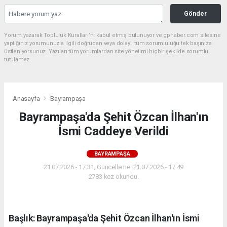
Gönder
Yorum yazarak Topluluk Kuralları’nı kabul etmiş bulunuyor ve gphaber.com sitesine
yaptığınız yorumunuzla ilgili doğrudan veya dolaylı tüm sorumluluğu tek başınıza
üstleniyorsunuz. Yazılan tüm yorumlardan site yönetimi hiçbir şekilde sorumlu
tutulamaz.
Anasayfa
Bayrampaşa
Bayrampaşa'da Şehit Özcan İlhan'ın
İsmi Caddeye Verildi
BAYRAMPAŞA
21.07.2026 - 17:31, Güncelleme: 21.07.2026 - 17:49
2783 kez okundu.
Başlık: Bayrampaşa'da Şehit Özcan İlhan'ın İsmi