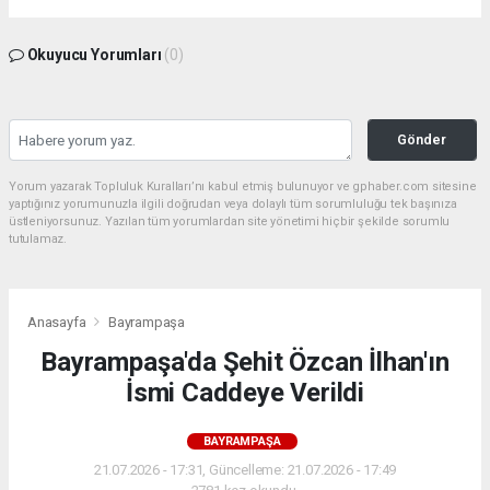
Okuyucu Yorumları
(0)
Gönder
Yorum yazarak Topluluk Kuralları’nı kabul etmiş bulunuyor ve gphaber.com sitesine
yaptığınız yorumunuzla ilgili doğrudan veya dolaylı tüm sorumluluğu tek başınıza
üstleniyorsunuz. Yazılan tüm yorumlardan site yönetimi hiçbir şekilde sorumlu
tutulamaz.
Anasayfa
Bayrampaşa
Bayrampaşa'da Şehit Özcan İlhan'ın
İsmi Caddeye Verildi
BAYRAMPAŞA
21.07.2026 - 17:31, Güncelleme: 21.07.2026 - 17:49