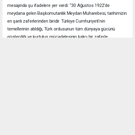
mesajında şu ifadelere yer verdi: “30 Ağustos 1922’de
meydana gelen Başkomutanlık Meydan Muharebesi, tarihimizin
en şanlı zaferlerinden biridir. Türkiye Cumhuriyeti’nin
temellerinin atıldığı, Türk ordusunun tüm dünyaya gücünü
gösterdiği ve kurtuluş mücadelesinin kalıcı bir zaferle
sonuçlanmasının 103. yıl dönümüne ulaşmanın heyecanını
yaşıyoruz. Bu millet önemli olanın eldeki imkanların çokluğu
değil, inanç ve kararlılık olduğunu tüm dünyaya göstererek
tarihe adını altın harflerle yazdırmıştır. Bizler kanının son
damlasına kadar bağımsızlığından ve hürriyetinden ödün
vermeyen bir ecdadın torunlarıyız. Yıllar geçse de aynı kararlılık
ve duruşla vatanımızı korumaya, ay yıldızlı bayrağımızı
dalgalandırmaya devam edeceğiz. Gazi Mustafa Kemal Atatürk
ve silah arkadaşları başta olmak üzere bu şanlı zaferi bize
armağan eden şehit ve gazilerimizi saygı, rahmet ve minnetle
anıyoruz.”