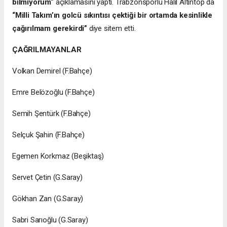
bilmiyorum
” açıklamasını yaptı. Trabzonsporlu Halil Altıntop da
“Milli Takım’ın golcü sıkıntısı çektiği bir ortamda kesinlikle
çağırılmam gerekirdi”
diye sitem etti.
ÇAĞRILMAYANLAR
Volkan Demirel (F.Bahçe)
Emre Belözoğlu (F.Bahçe)
Semih Şentürk (F.Bahçe)
Selçuk Şahin (F.Bahçe)
Egemen Korkmaz (Beşiktaş)
Servet Çetin (G.Saray)
Gökhan Zan (G.Saray)
Sabri Sarıoğlu (G.Saray)