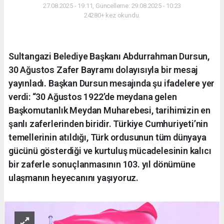
27.08.2025 - 19:11, Güncelleme: 29.08.2025 - 10:23
24280+ kez okundu.
Sultangazi Belediye Başkanı Abdurrahman Dursun,
30 Ağustos Zafer Bayramı dolayısıyla bir mesaj
yayınladı. Başkan Dursun mesajında şu ifadelere yer
verdi: “30 Ağustos 1922’de meydana gelen
Başkomutanlık Meydan Muharebesi, tarihimizin en
şanlı zaferlerinden biridir. Türkiye Cumhuriyeti’nin
temellerinin atıldığı, Türk ordusunun tüm dünyaya
gücünü gösterdiği ve kurtuluş mücadelesinin kalıcı
bir zaferle sonuçlanmasının 103. yıl dönümüne
ulaşmanın heyecanını yaşıyoruz.