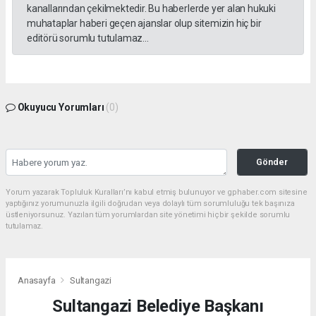
kanallarından çekilmektedir. Bu haberlerde yer alan hukuki
muhataplar haberi geçen ajanslar olup sitemizin hiç bir
editörü sorumlu tutulamaz...
Okuyucu Yorumları
(0)
Gönder
Yorum yazarak Topluluk Kuralları’nı kabul etmiş bulunuyor ve gphaber.com sitesine
yaptığınız yorumunuzla ilgili doğrudan veya dolaylı tüm sorumluluğu tek başınıza
üstleniyorsunuz. Yazılan tüm yorumlardan site yönetimi hiçbir şekilde sorumlu
tutulamaz.
Anasayfa
Sultangazi
Sultangazi Belediye Başkanı